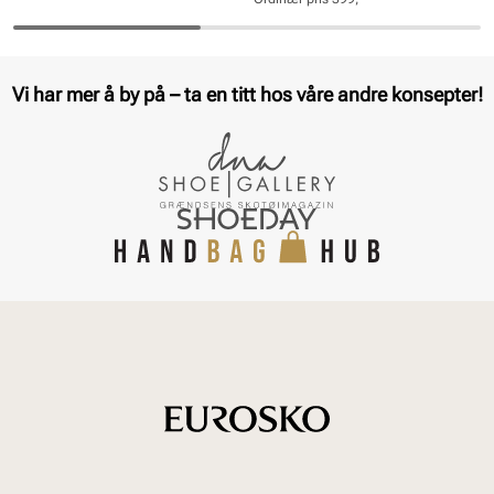
pris
pris
Pris
Pris
Vi har mer å by på – ta en titt hos våre andre konsepter!