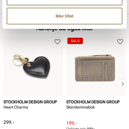
Overdel:
Skinn
Merke
Ikke tillat
Kanskje du også liker
SALG
STOCKHOLM DESIGN GROUP
STOCKHOLM DESIGN GROUP
Heart Charms
Skinnlommebok
Pris
299,-
Rabattert
Ordinær
199,-
Ordinær pris
399,-