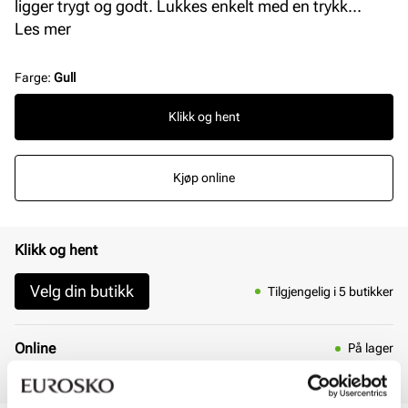
ligger trygt og godt. Lukkes enkelt med en trykk
knapp i front. Supert gavetips! Mål: L = 15,5 cm, H= 6
Les mer
cm, B = 6,5 cm
Farge
:
Gull
Klikk og hent
Kjøp online
Klikk og hent
Velg din butikk
Tilgjengelig i 5 butikker
Online
På lager
Hjemlevering 3 - 7 dager