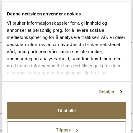
30 dagers åpent kjøp
Denne nettsiden anvender cookies
Klikk og hent innen 30 minutter
Hjemlevering 3-7 dager
Vi bruker informasjonskapsler for å gi innhold og
Gratis retur i butikk
annonser et personlig preg, for å levere sosiale
mediefunksjoner og for å analysere trafikken vår. Vi deler
dessuten informasjon om hvordan du bruker nettstedet
Beskrivelse
vårt, med partnerne våre innen sosiale medier,
annonsering og analysearbeid, som kan kombinere den
Smart og praktisk brilleetui fra Stockholm Design Group. Lekkert etui
med annen informasjon du har gjort tilgjengelig for dem,
i skinn + hard case slik at brillene ligger trygt og godt. Lukkes enkelt
eller som de har samlet inn gjennom din bruk av
med en trykk knapp i front. Supert gavetips! Mål: L = 15,5 cm, H= 6
tjenestene deres.
cm, B = 6,5 cm
Detaljer
Art. nr
94953405
Lev. art. nr
8886
Tillat alle
Produktdetaljer
Tilpass