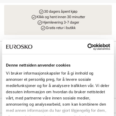
30 dagers åpent kjøp
Klikk og hent innen 30 minutter
Hjemlevering 3-7 dager
Gratis retur i butikk
Beskrivelse
Praktisk og smart mini lommebok i lekkert skinn med mange rom for
kort. I tillegg har modellen en praktisk glidelåslomme. Gulldetaljer. L
Denne nettsiden anvender cookies
= 11 cm H = 7,5 cm B = 2 cm.
Vi bruker informasjonskapsler for å gi innhold og
annonser et personlig preg, for å levere sosiale
Art. nr
94157404
mediefunksjoner og for å analysere trafikken vår. Vi deler
Lev. art. nr
8048
dessuten informasjon om hvordan du bruker nettstedet
vårt, med partnerne våre innen sosiale medier,
annonsering og analysearbeid, som kan kombinere den
Produktdetaljer
med annen informasjon du har gjort tilgjengelig for dem,