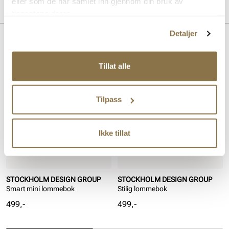
eller som de har samlet inn gjennom din bruk av
Overdel:
Skinn
Merke
tjenestene deres.
Detaljer
Lignende produkter
Tillat alle
Tilpass
Ikke tillat
STOCKHOLM DESIGN GROUP
STOCKHOLM DESIGN GROUP
Smart mini lommebok
Stilig lommebok
Pris
Pris
499,-
499,-