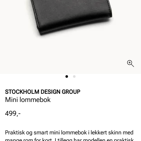
STOCKHOLM DESIGN GROUP
Mini lommebok
Pris
499,-
Praktisk og smart mini lommebok i lekkert skinn med
mange rom for kort. I tillegg har modellen en praktisk