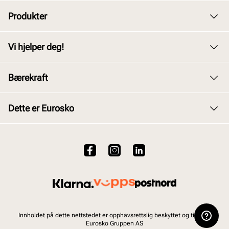
Produkter
Dame
Vi hjelper deg!
Herre
Kundeservice
Bærekraft
Barn
Bytte og retur
Junior
Vårt arbeid
Dette er Eurosko
Kjøpsbetingelser
Tilbehør
Våre policyer
Personvernerklæring
Om oss
Skopleie
Åpenhetsloven
Brukervilkår for nettstedet
VALUE kundeklubb
Bærekraftsrapport 2025
Viktig å vite om våre produkter
Jobb hos oss
Ofte stilte spørsmål
Innholdet på dette nettstedet er opphavsrettslig beskyttet og tilhører
Eurosko Gruppen AS