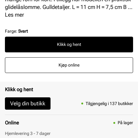
glidelåslomme. Gulldetaljer. L = 11 cm H = 7,5 cm B =
2 cm.
Les mer
Farge
:
Svart
Klikk og hent
Kjøp online
Klikk og hent
Velg din butikk
Tilgjengelig i 137 butikker
Online
På lager
Hjemlevering 3 - 7 dager