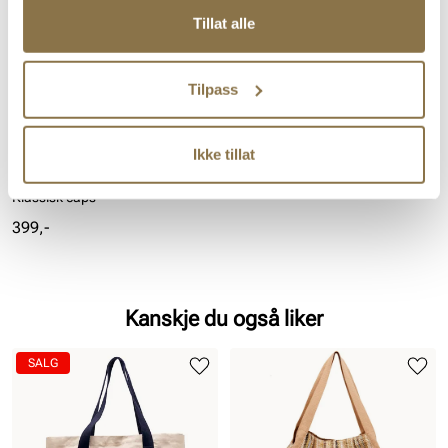
Tillat alle
Tilpass
Ikke tillat
STOCKHOLM DESIGN GROUP
Klassisk caps
Pris
399,-
Kanskje du også liker
SALG