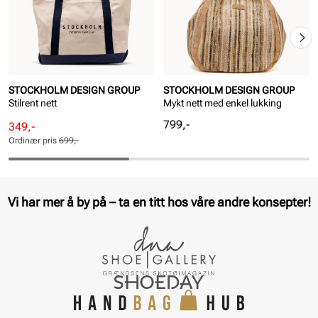
STOCKHOLM DESIGN GROUP
STOCKHOLM DESIGN GROUP
Stilrent nett
Mykt nett med enkel lukking
Pris
799,-
Rabattert
Ordinær
349,-
pris
pris
Ordinær pris
699,-
Pris
Pris
Vi har mer å by på – ta en titt hos våre andre konsepter!