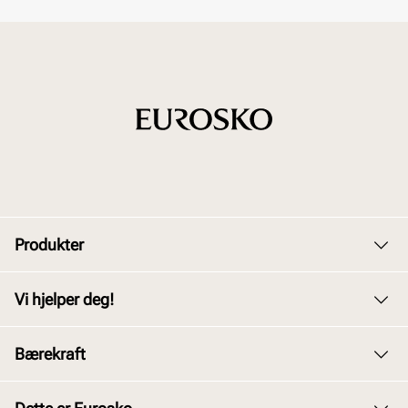
Produkter
Dame
Vi hjelper deg!
Herre
Kundeservice
Bærekraft
Barn
Bytte og retur
Junior
Vårt arbeid