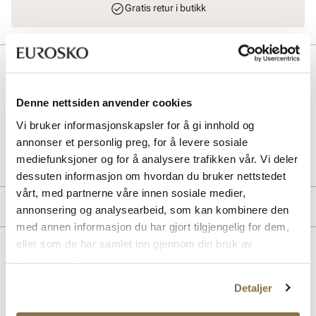
Gratis retur i butikk
Beskrivelse
Klassisk og komfortabel caps fra Stockholm Design Group i beige.
Denne nettsiden anvender cookies
Størrelsesguide: 1 UK = M // 2 UK = L
Vi bruker informasjonskapsler for å gi innhold og
annonser et personlig preg, for å levere sosiale
Art. nr
93263405
mediefunksjoner og for å analysere trafikken vår. Vi deler
Lev. art. nr
8364
dessuten informasjon om hvordan du bruker nettstedet
vårt, med partnerne våre innen sosiale medier,
Merke
annonsering og analysearbeid, som kan kombinere den
med annen informasjon du har gjort tilgjengelig for dem,
eller som de har samlet inn gjennom din bruk av
Lignende produkter
tjenestene deres.
Detaljer