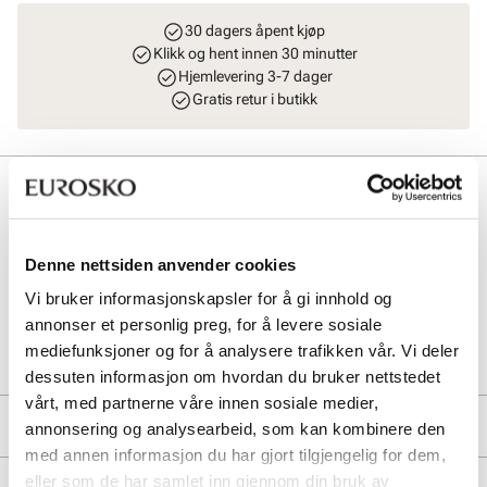
30 dagers åpent kjøp
Klikk og hent innen 30 minutter
Hjemlevering 3-7 dager
Gratis retur i butikk
Beskrivelse
Gi vesken din et nytt og trendy uttrykk med vårt sorte hjerteanheng.
Laget med skinn. Lekker SDG logo på gullhenget. Perfekt for å
Denne nettsiden anvender cookies
oppgradere favorittvesken din med et personlig touch.
Vi bruker informasjonskapsler for å gi innhold og
annonser et personlig preg, for å levere sosiale
Art. nr
94963402
mediefunksjoner og for å analysere trafikken vår. Vi deler
Lev. art. nr
8344
dessuten informasjon om hvordan du bruker nettstedet
vårt, med partnerne våre innen sosiale medier,
Produktdetaljer
annonsering og analysearbeid, som kan kombinere den
med annen informasjon du har gjort tilgjengelig for dem,
Overdel:
Skinn
eller som de har samlet inn gjennom din bruk av