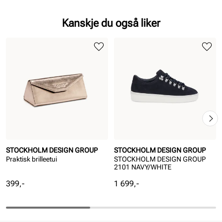
Kanskje du også liker
STOCKHOLM DESIGN GROUP
STOCKHOLM DESIGN GROUP
Praktisk brilleetui
STOCKHOLM DESIGN GROUP
2101 NAVY/WHITE
Pris
Pris
399,-
1 699,-