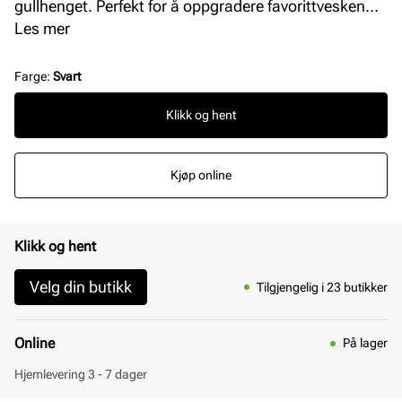
gullhenget. Perfekt for å oppgradere favorittvesken
din med et personlig touch.
Les mer
Farge
:
Svart
Klikk og hent
Kjøp online
Klikk og hent
Velg din butikk
Tilgjengelig i 23 butikker
Online
På lager
Hjemlevering 3 - 7 dager