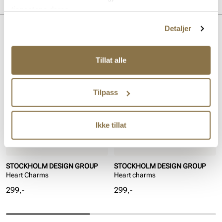
Merke
tjenestene deres.
Detaljer
Lignende produkter
Tillat alle
Tilpass
Ikke tillat
STOCKHOLM DESIGN GROUP
STOCKHOLM DESIGN GROUP
Heart Charms
Heart charms
Pris
Pris
299,-
299,-