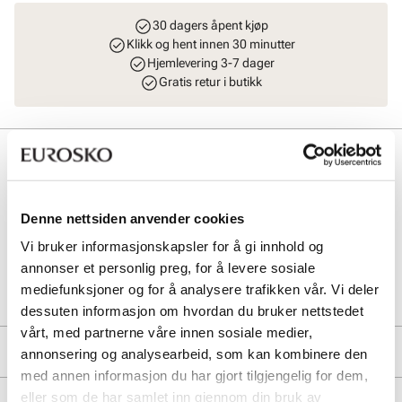
30 dagers åpent kjøp
Klikk og hent innen 30 minutter
Hjemlevering 3-7 dager
Gratis retur i butikk
Beskrivelse
Gi vesken din et nytt og trendy uttrykk med sitron anheng. Laget med
skinn. Lekker SDG logo på gullhenget. Perfekt for å oppgradere
Denne nettsiden anvender cookies
favorittvesken din med et personlig touch.
Vi bruker informasjonskapsler for å gi innhold og
annonser et personlig preg, for å levere sosiale
Art. nr
94963408
mediefunksjoner og for å analysere trafikken vår. Vi deler
Lev. art. nr
8344
dessuten informasjon om hvordan du bruker nettstedet
vårt, med partnerne våre innen sosiale medier,
Produktdetaljer
annonsering og analysearbeid, som kan kombinere den
med annen informasjon du har gjort tilgjengelig for dem,
Overdel:
Skinn
eller som de har samlet inn gjennom din bruk av