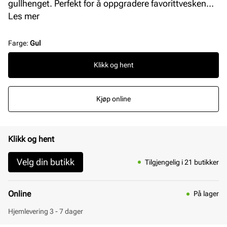
gullhenget. Perfekt for å oppgradere favorittvesken
din med et personlig touch.
Les mer
Farge
:
Gul
Klikk og hent
Kjøp online
Klikk og hent
Velg din butikk
Tilgjengelig i 21 butikker
Online
På lager
Hjemlevering 3 - 7 dager