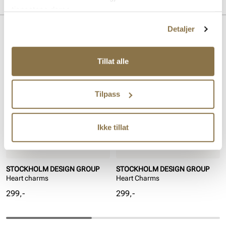
Merke
tjenestene deres.
Detaljer
Lignende produkter
Tillat alle
Tilpass
Ikke tillat
STOCKHOLM DESIGN GROUP
STOCKHOLM DESIGN GROUP
Heart charms
Heart Charms
Pris
Pris
299,-
299,-