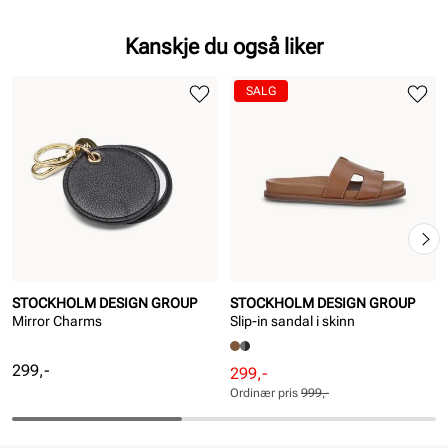
Kanskje du også liker
SALG
STOCKHOLM DESIGN GROUP
STOCKHOLM DESIGN GROUP
Mirror Charms
Slip-in sandal i skinn
Pris
299,-
Rabattert
Ordinær
299,-
pris
pris
Ordinær pris
999,-
Pris
Pris