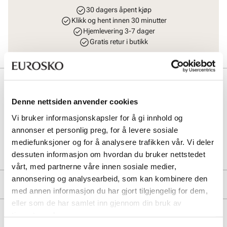
30 dagers åpent kjøp
Klikk og hent innen 30 minutter
Hjemlevering 3-7 dager
Gratis retur i butikk
Beskrivelse
Denne nettsiden anvender cookies
Praktisk og smart mini lommebok i lekkert skinn med mange rom for
kort. I tillegg har modellen en praktisk glidelåslomme.
Vi bruker informasjonskapsler for å gi innhold og
annonser et personlig preg, for å levere sosiale
Art. nr
94163001
mediefunksjoner og for å analysere trafikken vår. Vi deler
Lev. art. nr
8339
dessuten informasjon om hvordan du bruker nettstedet
vårt, med partnerne våre innen sosiale medier,
annonsering og analysearbeid, som kan kombinere den
Merke
med annen informasjon du har gjort tilgjengelig for dem,
eller som de har samlet inn gjennom din bruk av
tjenestene deres.
Lignende produkter