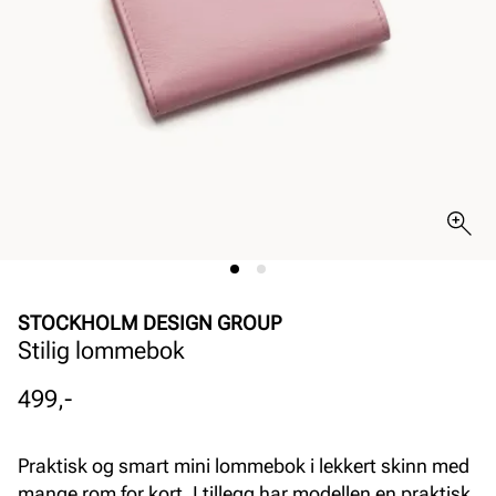
STOCKHOLM DESIGN GROUP
Stilig lommebok
Pris
499,-
Praktisk og smart mini lommebok i lekkert skinn med
mange rom for kort. I tillegg har modellen en praktisk