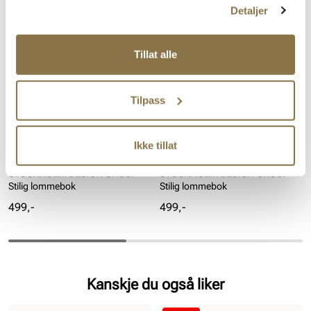
Detaljer
Tillat alle
Tilpass
Ikke tillat
STOCKHOLM DESIGN GROUP
STOCKHOLM DESIGN GROUP
Stilig lommebok
Stilig lommebok
Pris
Pris
499,-
499,-
Kanskje du også liker