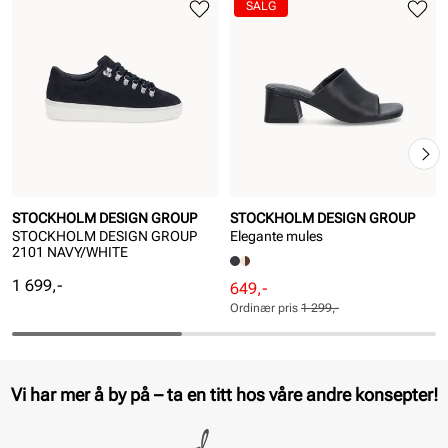
SALG
STOCKHOLM DESIGN GROUP
STOCKHOLM DESIGN GROUP
STOCKHOLM DESIGN GROUP
Elegante mules
2101 NAVY/WHITE
Pris
1 699,-
Rabattert
Ordinær
649,-
pris
pris
Ordinær pris
1 299,-
Pris
Pris
Vi har mer å by på – ta en titt hos våre andre konsepter!