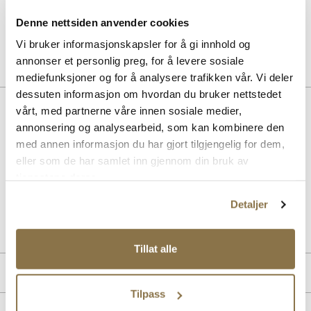
SOLITAIRE
Sneaker Magic White
Denne nettsiden anvender cookies
Pris
99,-
Vi bruker informasjonskapsler for å gi innhold og
annonser et personlig preg, for å levere sosiale
mediefunksjoner og for å analysere trafikken vår. Vi deler
dessuten informasjon om hvordan du bruker nettstedet
Beskrivelse
vårt, med partnerne våre innen sosiale medier,
annonsering og analysearbeid, som kan kombinere den
Elegant og sporty sneaker fra Stockholm Design Group. Modellen er
med annen informasjon du har gjort tilgjengelig for dem,
laget i premium skinnkvalitet med lekre klassiske detaljer.
eller som de har samlet inn gjennom din bruk av
Komfortabel yttersåle i trendy gum materiale og myk innersåle i
skinn.
tjenestene deres.
Detaljer
Art. nr
35663003
Lev. art. nr
26V1107
Tillat alle
Produktdetaljer
Tilpass
Overdel:
Skinn