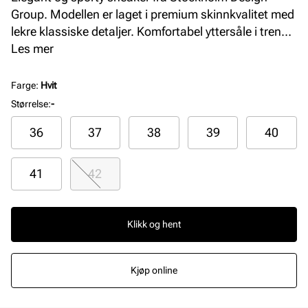
Group. Modellen er laget i premium skinnkvalitet med
lekre klassiske detaljer. Komfortabel yttersåle i trendy
gum materiale og myk innersåle i skinn.
Les mer
Farge
:
Hvit
Størrelse
:
-
36
37
38
39
40
41
42
Klikk og hent
Kjøp online