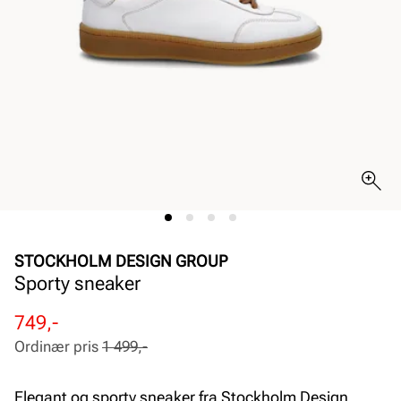
STOCKHOLM DESIGN GROUP
Sporty sneaker
Rabattert
Ordinær
749,-
pris
pris
Ordinær pris
1 499,-
Pris
Pris
Elegant og sporty sneaker fra Stockholm Design