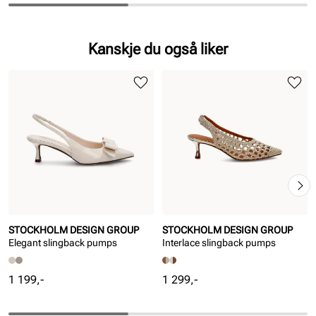
Kanskje du også liker
STOCKHOLM DESIGN GROUP
STOCKHOLM DESIGN GROUP
Elegant slingback pumps
Interlace slingback pumps
Pris
Pris
1 199,-
1 299,-