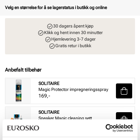
Velg en størrelse for å se lagerstatus i butikk og online
30 dagers åpent kjøp
Klikk og hent innen 30 minutter
Hjemlevering 3-7 dager
Gratis retur i butikk
Anbefalt tilbehør
SOLITAIRE
Magic Protector impregneringsspray
Pris
169,-
SOLITAIRE
Sneaker Magic cleaning sett
Pris
229,-