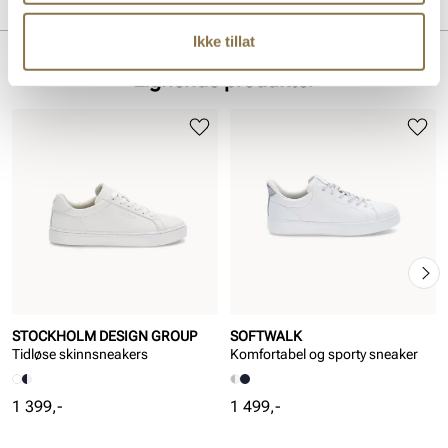
Merke
For:
Textil
Innersåle:
Skinn
Ikke tillat
Såle:
Gummi
Lignende produkter
Hælhøyde:
30 mm
STOCKHOLM DESIGN GROUP
SOFTWALK
Tidløse skinnsneakers
Komfortabel og sporty sneaker
Pris
Pris
1 399,-
1 499,-