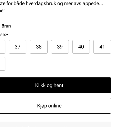
kte for både hverdagsbruk og mer avslappede
ninger, og tilfører et moderne preg til enhver
mer
robe.
:
Brun
lse
:
-
37
38
39
40
41
Klikk og hent
Kjøp online