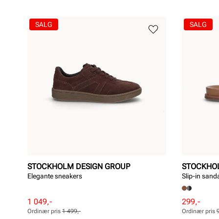
SALG
SALG
STOCKHOLM DESIGN GROUP
STOCKHO
Elegante sneakers
Slip-in sanda
Rabattert
Ordinær
Rabattert
Ordinær
1 049,-
299,-
pris
pris
pris
pris
Ordinær pris
1 499,-
Ordinær pris