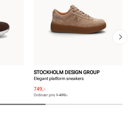
STOCKHOLM DESIGN GROUP
AD
Elegant platform sneakers
VL 
Pri
799
Rabattert
Ordinær
749,-
pris
pris
Ordinær pris
1 499,-
Pris
Pris