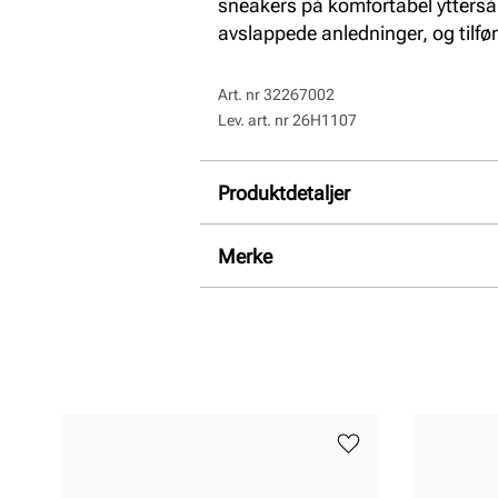
sneakers på komfortabel ytterså
avslappede anledninger, og tilfø
Art. nr
32267002
Lev. art. nr
26H1107
Produktdetaljer
Overdel:
Semsket skinn
Merke
For:
Skinn