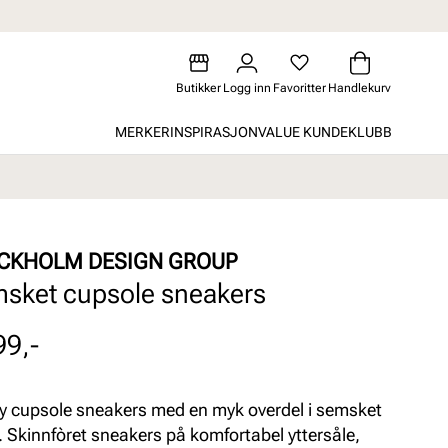
Butikker
Logg inn
Favoritter
Handlekurv
MERKER
INSPIRASJON
VALUE KUNDEKLUBB
CKHOLM DESIGN GROUP
sket cupsole sneakers
99,-
y cupsole sneakers med en myk overdel i semsket
. Skinnfòret sneakers på komfortabel yttersåle,