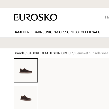
DAME
HERRE
BARN
JUNIOR
ACCESSORIES
SKOPLEIE
SALG
Brands
STOCKHOLM DESIGN GROUP
Semsket cupsole snea