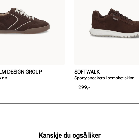
LM DESIGN GROUP
SOFTWALK
kinn
Sporty sneakers i semsket skinn
Pris
1 299,-
Kanskje du også liker