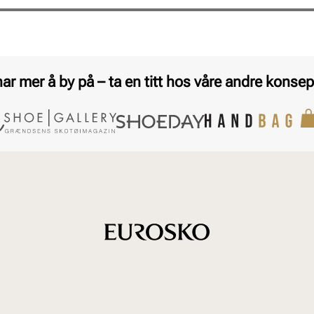
Pris
Pris
har mer å by på – ta en titt hos våre andre konsep