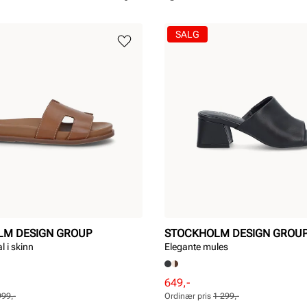
SALG
LM DESIGN GROUP
STOCKHOLM DESIGN GROU
l i skinn
Elegante mules
Rabattert
Ordinær
649,-
pris
pris
999,-
Ordinær pris
1 299,-