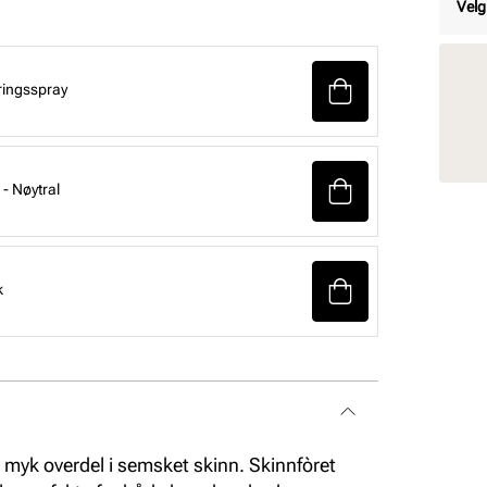
Velg
ringsspray
- Nøytral
k
myk overdel i semsket skinn. Skinnfòret