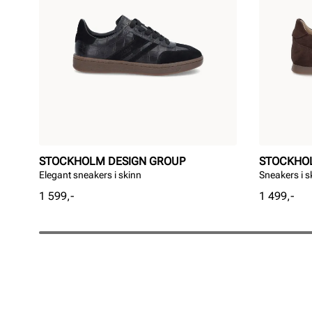
STOCKHOLM DESIGN GROUP
STOCKHO
Elegant sneakers i skinn
Sneakers i s
Pris
Pris
1 599,-
1 499,-