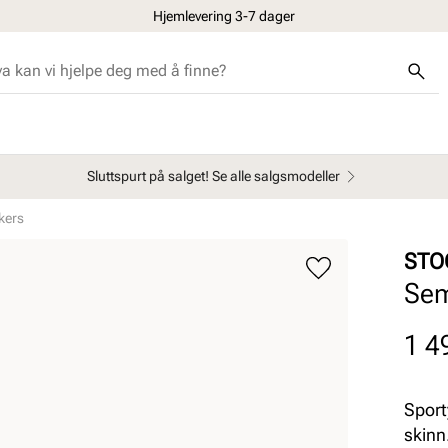
Hjemlevering 3-7 dager
Sluttspurt på salget! Se alle salgsmodeller
kers
STO
Sem
Pris
1 4
Sport
skinn