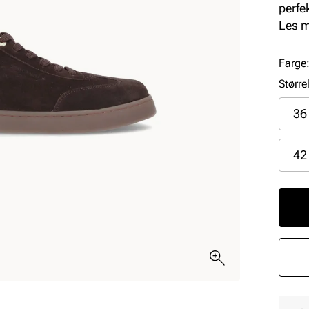
perfe
anled
Les 
garde
Farge
Større
36
42