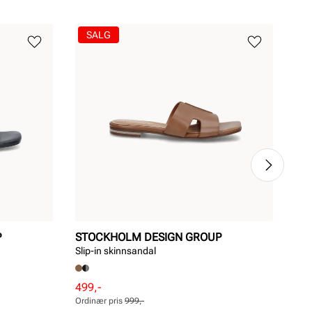
SALG
P
STOCKHOLM DESIGN GROUP
ST
Slip-in skinnsandal
Mini
Pri
1 4
Rabattert
Ordinær
499,-
pris
pris
Ordinær pris
999,-