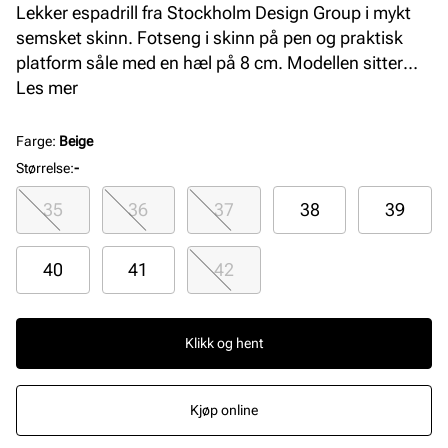
Lekker espadrill fra Stockholm Design Group i mykt
semsket skinn. Fotseng i skinn på pen og praktisk
platform såle med en hæl på 8 cm. Modellen sitter
godt over vristen og rundt ankelen, og med sitt høye
Les mer
platå oppleves skoen både stabil og komfortabel
samtidig som den sitter utrolig pent på foten.
Farge
:
Beige
Håndlaget i Spania med premium materialer.
Størrelse
:
-
35
36
37
38
39
40
41
42
Klikk og hent
Kjøp online