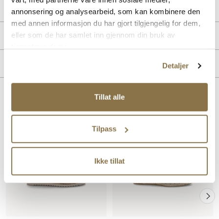
Lev. art. nr
25V1148
annonsering og analysearbeid, som kan kombinere den
med annen informasjon du har gjort tilgjengelig for dem,
Produktdetaljer
eller som de har samlet inn gjennom din bruk av
tjenestene deres.
Overdel:
Semsket skinn
Merke
Detaljer
For:
Textil
Tillat alle
Lignende produkter
Tilpass
Ikke tillat