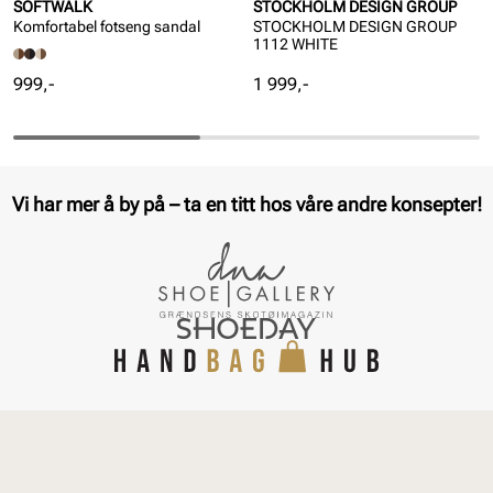
SOFTWALK
STOCKHOLM DESIGN GROUP
Komfortabel fotseng sandal
STOCKHOLM DESIGN GROUP
1112 WHITE
Pris
Pris
999,-
1 999,-
Vi har mer å by på – ta en titt hos våre andre konsepter!