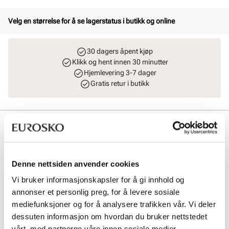
Velg en størrelse for å se lagerstatus i butikk og online
30 dagers åpent kjøp
Klikk og hent innen 30 minutter
Hjemlevering 3-7 dager
Gratis retur i butikk
Beskrivelse
Lekker espadrill fra Stockholm Design Group i mykt semsket skinn.
Fotseng i skinn på pen og praktisk platform såle med en hæl på 8
Denne nettsiden anvender cookies
cm. Modellen sitter godt over vristen og rundt ankelen, og med sitt
høye platå oppleves skoen både stabil og komfortabel samtidig som
Vi bruker informasjonskapsler for å gi innhold og
den sitter utrolig pent på foten. Håndlaget i Spania med premium
annonser et personlig preg, for å levere sosiale
materialer.
mediefunksjoner og for å analysere trafikken vår. Vi deler
dessuten informasjon om hvordan du bruker nettstedet
Art. nr
41753002
vårt, med partnerne våre innen sosiale medier,