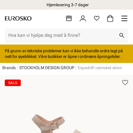
Hjemlevering 3-7 dager
På grunn av tekniske problemer kan vi ikke behandle ordre lagt på
nett for øyeblikket. Våre butikker er åpne i ordinære åpningstider.
Brands
STOCKHOLM DESIGN GROUP
Espadrill i semsket skinn
SALG