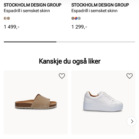
STOCKHOLM DESIGN GROUP
STOCKHOLM DESIGN GROUP
Espadrill i semsket skinn
Espadrill i semsket skinn
Pris
Pris
1 499,-
1 299,-
Kanskje du også liker