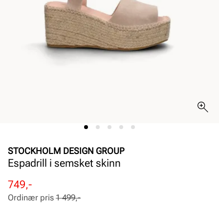
STOCKHOLM DESIGN GROUP
Espadrill i semsket skinn
Rabattert
Ordinær
749,-
pris
pris
Ordinær pris
1 499,-
Pris
Pris