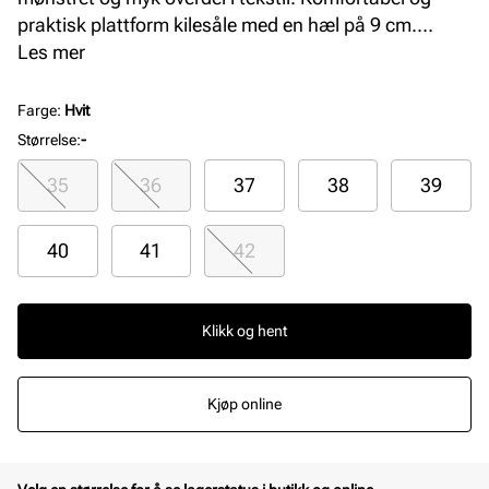
praktisk plattform kilesåle med en hæl på 9 cm.
Lukket tåparti med justerbar reim rundt ankelen, noe
Les mer
som gjør skoen stabil og komfortabel samtidig som
den sitter utrolig pent på foten. Håndlaget i Spania
Farge
:
Hvit
med premium materialer.
Størrelse
:
-
35
36
37
38
39
40
41
42
Klikk og hent
Kjøp online