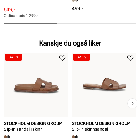
Pris
499,-
Rabattert
Ordinær
649,-
pris
pris
Ordinær pris
1 299,-
Pris
Pris
Kanskje du også liker
SALG
SALG
STOCKHOLM DESIGN GROUP
STOCKHOLM DESIGN GROUP
Slip-in sandal i skinn
Slip-in skinnsandal