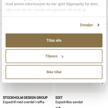
Produktdetaljer
med annen informasjon du har gjort tilgjengelig for dem,
eller som de har samlet inn gjennom din bruk av
Overdel:
Textil
tjenestene deres.
Merke
For:
Textil
Detaljer
Lignende produkter
Tillat alle
SALG
Tilpass
Ikke tillat
STOCKHOLM DESIGN GROUP
EDIT
Espadrill med overdel i raffia
Espadrillos sandal