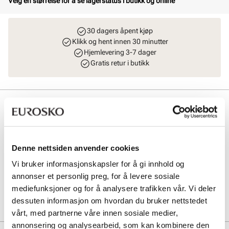
Velg en størrelse for å se lagerstatus i butikk og online
30 dagers åpent kjøp
Klikk og hent innen 30 minutter
Hjemlevering 3-7 dager
Gratis retur i butikk
Beskrivelse
Lekker espadrill fra Stockholm Design Group med mønstret og myk
overdel i tekstil. Komfortabel og praktisk plattform kilesåle med en
hæl på 9 cm. Lukket tåparti med justerbar reim rundt ankelen, noe
Denne nettsiden anvender cookies
som gjør skoen stabil og komfortabel samtidig som den sitter utrolig
Vi bruker informasjonskapsler for å gi innhold og
pent på foten. Håndlaget i Spania med premium materialer.
annonser et personlig preg, for å levere sosiale
mediefunksjoner og for å analysere trafikken vår. Vi deler
Art. nr
41663001
dessuten informasjon om hvordan du bruker nettstedet
Lev. art. nr
26V1149
vårt, med partnerne våre innen sosiale medier,
annonsering og analysearbeid, som kan kombinere den