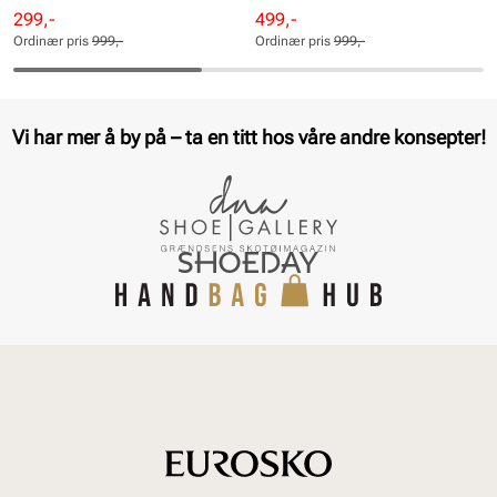
Rabattert
Ordinær
Rabattert
Ordinær
299,-
499,-
pris
pris
pris
pris
Ordinær pris
999,-
Ordinær pris
999,-
Pris
Pris
Pris
Pris
Vi har mer å by på – ta en titt hos våre andre konsepter!