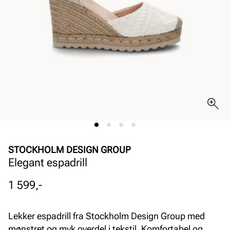
STOCKHOLM DESIGN GROUP
Elegant espadrill
Pris
1 599,-
Lekker espadrill fra Stockholm Design Group med
mønstret og myk overdel i tekstil. Komfortabel og