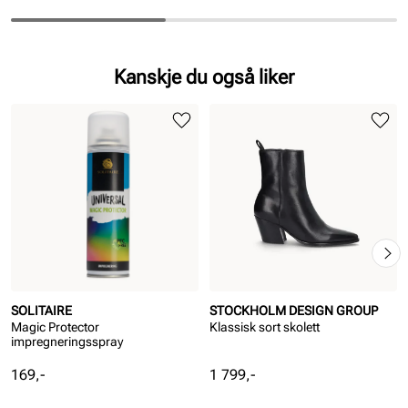
Kanskje du også liker
SOLITAIRE
STOCKHOLM DESIGN GROUP
Magic Protector
Klassisk sort skolett
impregneringsspray
Pris
Pris
169,-
1 799,-