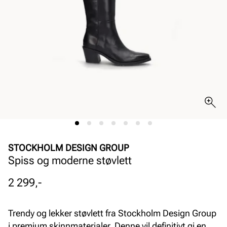
STOCKHOLM DESIGN GROUP
Spiss og moderne støvlett
Pris
2 299,-
Trendy og lekker støvlett fra Stockholm Design Group
i premium skinnmaterialer. Denne vil definitivt gi en