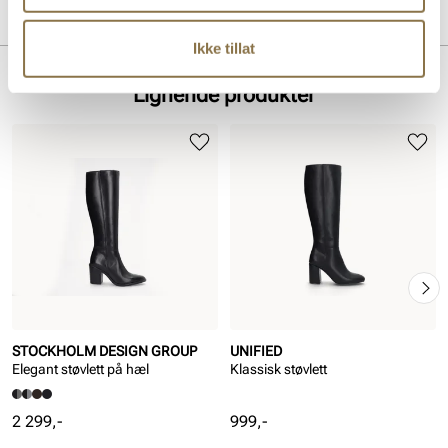
Overdel:
Skinn
Merke
For:
Textil
Ikke tillat
Lignende produkter
STOCKHOLM DESIGN GROUP
UNIFIED
Elegant støvlett på hæl
Klassisk støvlett
Pris
Pris
2 299,-
999,-