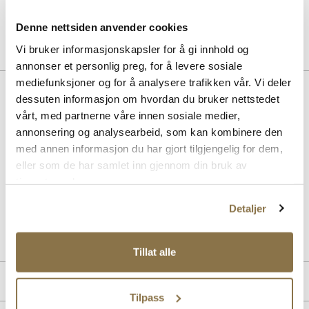
Pris
229,-
Denne nettsiden anvender cookies
Vi bruker informasjonskapsler for å gi innhold og
annonser et personlig preg, for å levere sosiale
mediefunksjoner og for å analysere trafikken vår. Vi deler
Beskrivelse
dessuten informasjon om hvordan du bruker nettstedet
vårt, med partnerne våre innen sosiale medier,
Trendy og lekker støvlett fra Stockholm Design Group i premium
annonsering og analysearbeid, som kan kombinere den
skinnmaterialer. Denne vil definitivt gi en løft til alle sesongens
antrekk. Med 6cm hæl og avspisset front gir denne det riktige
med annen informasjon du har gjort tilgjengelig for dem,
uttrykket. Myke skinnmaterialer på god såle sørger for topp komfort
eller som de har samlet inn gjennom din bruk av
hele dagen. Støvletten har glidelås på innsiden for enkelt inn- og
tjenestene deres.
utsteg.
Detaljer
Art. nr
51147016
Lev. art. nr
24H1155
Tillat alle
Produktdetaljer
Tilpass