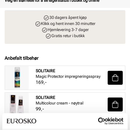
Velg en størrelse for å se lagerstatus i butikk og online
30 dagers åpent kjøp
Klikk og hent innen 30 minutter
Hjemlevering 3-7 dager
Gratis retur i butikk
Anbefalt tilbehør
SOLITAIRE
Magic Protector impregneringsspray
Pris
169,-
SOLITAIRE
Multicolour cream - nøytral
Pris
99,-
SOLITAIRE
Sneaker Magic cleaning sett