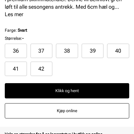
løft til alle sesongens antrekk. Med 6cm hæl og
avspisset front gir denne det riktige uttrykket. Myke
Les mer
skinnmaterialer på god såle sørger for topp komfort
hele dagen. Støvletten har glidelås på innsiden for
Farge
:
Svart
enkelt inn- og utsteg.
Størrelse
:
-
36
37
38
39
40
41
42
Klikk og hent
Kjøp online