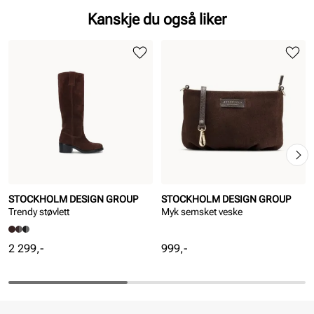
Kanskje du også liker
STOCKHOLM DESIGN GROUP
STOCKHOLM DESIGN GROUP
Trendy støvlett
Myk semsket veske
Pris
Pris
2 299,-
999,-