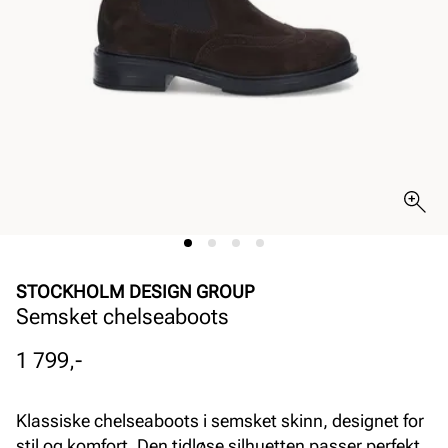
STOCKHOLM DESIGN GROUP
Semsket chelseaboots
Pris
1 799,-
Klassiske chelseaboots i semsket skinn, designet for
stil og komfort. Den tidløse silhuetten passer perfekt