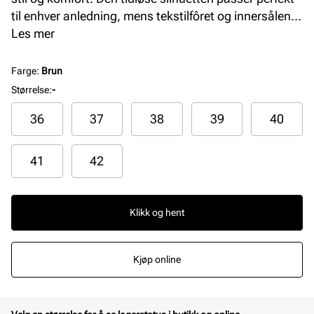
til enhver anledning, mens tekstilfôret og innersålen i
skinn gir en behagelig følelse hele dagen.
Les mer
Farge
:
Brun
Størrelse
:
-
36
37
38
39
40
41
42
Klikk og hent
Kjøp online