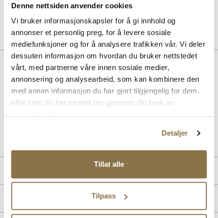
Denne nettsiden anvender cookies
Pris
99,-
Vi bruker informasjonskapsler for å gi innhold og
annonser et personlig preg, for å levere sosiale
mediefunksjoner og for å analysere trafikken vår. Vi deler
dessuten informasjon om hvordan du bruker nettstedet
Beskrivelse
vårt, med partnerne våre innen sosiale medier,
annonsering og analysearbeid, som kan kombinere den
Klassiske chelseaboots i semsket skinn, designet for stil og komfort.
med annen informasjon du har gjort tilgjengelig for dem,
Den tidløse silhuetten passer perfekt til enhver anledning, mens
eller som de har samlet inn gjennom din bruk av
tekstilfôret og innersålen i skinn gir en behagelig følelse hele dagen.
tjenestene deres.
Art. nr
53267016
Detaljer
Lev. art. nr
26H1165
Tillat alle
Produktdetaljer
Overdel:
Semsket skinn
Tilpass
Merke
For:
Textil
Innersåle:
Skinn