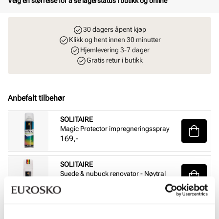
Velg en størrelse for å se lagerstatus i butikk og online
30 dagers åpent kjøp
Klikk og hent innen 30 minutter
Hjemlevering 3-7 dager
Gratis retur i butikk
Anbefalt tilbehør
SOLITAIRE
Magic Protector impregneringsspray
Pris
169,-
SOLITAIRE
Suede & nubuck renovator - Nøytral
Pris
99,-
SOLITAIRE
Combi Care Foam skovask