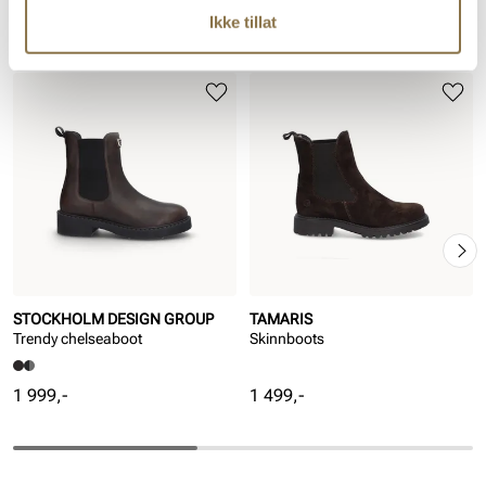
Ikke tillat
Lignende produkter
STOCKHOLM DESIGN GROUP
TAMARIS
Trendy chelseaboot
Skinnboots
Pris
Pris
1 999,-
1 499,-