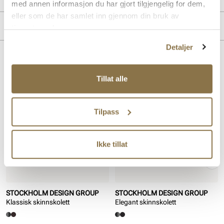
med annen informasjon du har gjort tilgjengelig for dem,
eller som de har samlet inn gjennom din bruk av
Overdel:
Skinn
Merke
tjenestene deres.
For:
Textil
Innersåle:
Skinn
Detaljer
Lignende produkter
Tillat alle
Tilpass
Ikke tillat
STOCKHOLM DESIGN GROUP
STOCKHOLM DESIGN GROUP
Klassisk skinnskolett
Elegant skinnskolett