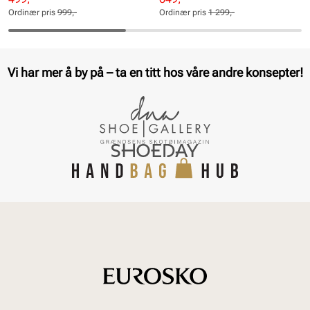
pris
pris
pris
pris
Ordinær pris
999,-
Ordinær pris
1 299,-
Pris
Pris
Pris
Pris
Vi har mer å by på – ta en titt hos våre andre konsepter!