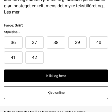
gjør innsteget enkelt, mens det myke tekstilfôret og
innersålen i skinn gir ekstra komfort. Perfekt for både
Les mer
hverdagsbruk og spesielle anledninger.
Farge
:
Svart
Størrelse
:
-
36
37
38
39
40
41
42
Klikk og hent
Kjøp online