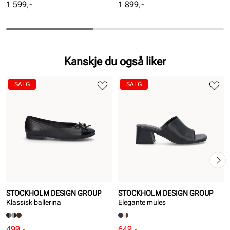
Pris
Pris
1 599,-
1 899,-
Kanskje du også liker
SALG
SALG
STOCKHOLM DESIGN GROUP
STOCKHOLM DESIGN GROUP
Klassisk ballerina
Elegante mules
Rabattert
Ordinær
Rabattert
Ordinær
499,-
649,-