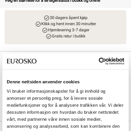
Velg en størrelse for å se lagerstatus i butikk og online
30 dagers åpent kjøp
Klikk og hent innen 30 minutter
Hjemlevering 3-7 dager
Gratis retur i butikk
Beskrivelse
Elegant og klassisk skolett i skinn, designet for komfort og stil. Den
praktiske glidelåsen på innsiden gjør innsteget enkelt, mens det
Denne nettsiden anvender cookies
myke tekstilfôret og innersålen i skinn gir ekstra komfort. Perfekt for
både hverdagsbruk og spesielle anledninger.
Vi bruker informasjonskapsler for å gi innhold og
annonser et personlig preg, for å levere sosiale
Art. nr
53167014
mediefunksjoner og for å analysere trafikken vår. Vi deler
Lev. art. nr
26H1171
dessuten informasjon om hvordan du bruker nettstedet
vårt, med partnerne våre innen sosiale medier,
annonsering og analysearbeid, som kan kombinere den
Produktdetaljer