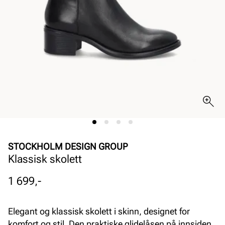
STOCKHOLM DESIGN GROUP
Klassisk skolett
Pris
1 699,-
Elegant og klassisk skolett i skinn, designet for
komfort og stil. Den praktiske glidelåsen på innsiden