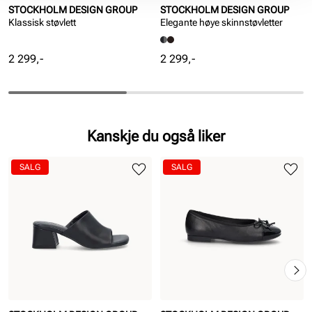
STOCKHOLM DESIGN GROUP
STOCKHOLM DESIGN GROUP
Klassisk støvlett
Elegante høye skinnstøvletter
Pris
Pris
2 299,-
2 299,-
Kanskje du også liker
SALG
SALG