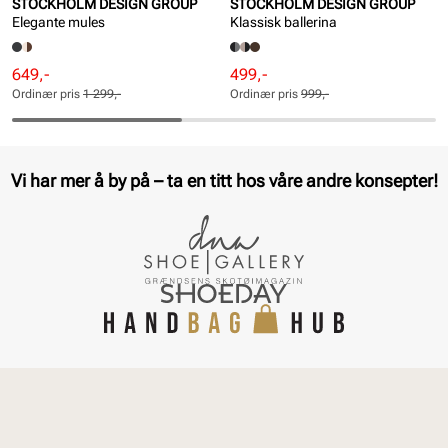
STOCKHOLM DESIGN GROUP
STOCKHOLM DESIGN GROUP
Elegante mules
Klassisk ballerina
Rabattert
Ordinær
Rabattert
Ordinær
649,-
499,-
pris
pris
pris
pris
Ordinær pris
1 299,-
Ordinær pris
999,-
Pris
Pris
Pris
Pris
Vi har mer å by på – ta en titt hos våre andre konsepter!