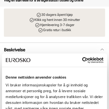
Velg en størrelse for å se lagerstatus i butikk og online
30 dagers åpent kjøp
Klikk og hent innen 30 minutter
Hjemlevering 3-7 dager
Gratis retur i butikk
Beskrivelse
Klassisk og elegant høyskaftet støvlett i skinn, med praktisk elastikk
langs leggen som gjør at den tilpasser seg og sitter komfortabelt
rundt leggen. Støvletten har også en glidelås på innsiden for enkelt
innsteg. Den myke innersålen i skinn, samt den fleksible yttersålen
Denne nettsiden anvender cookies
gir ekstra komfort. Et tidløst valg som kombinerer stil og
funksjonalitet, perfekt for både hverdagsbruk og spesielle
Vi bruker informasjonskapsler for å gi innhold og
anledninger. Skafthøyden måler 44 cm, og skaftvidden er 10.5 cm.
annonser et personlig preg, for å levere sosiale
Målene er tatt i størrelse 37.
mediefunksjoner og for å analysere trafikken vår. Vi deler
dessuten informasjon om hvordan du bruker nettstedet
Art. nr
51167008
vårt, med partnerne våre innen sosiale medier,