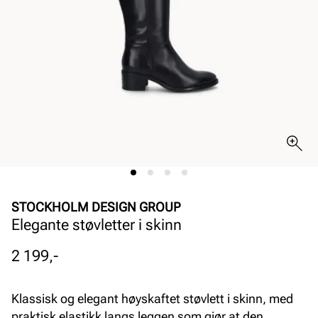
STOCKHOLM DESIGN GROUP
Elegante støvletter i skinn
Pris
2 199,-
Klassisk og elegant høyskaftet støvlett i skinn, med
praktisk elastikk langs leggen som gjør at den