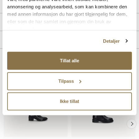
Lev. art. nr
26H1172
annonsering og analysearbeid, som kan kombinere den
med annen informasjon du har gjort tilgjengelig for dem,
eller som de har samlet inn gjennom din bruk av
Produktdetaljer
tjenestene deres.
Overdel:
Skinn
Merke
Detaljer
For:
Textil
Innersåle:
Skinn
Tillat alle
Lignende produkter
Tilpass
Ikke tillat