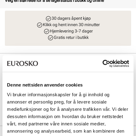
Velg en størrelse for å se lagerstatus i butikk og online
30 dagers åpent kjøp
Klikk og hent innen 30 minutter
Hjemlevering 3-7 dager
Gratis retur i butikk
Beskrivelse
Klassisk remsandal i supermykt skinn fra Stockholm Design Group.
Sandalen har en ekstra myk innersåle og en fleksibel yttersåle som
Denne nettsiden anvender cookies
gir god komfort hele dagen. Modellen har også en myk bakrem med
elastikk for optimal passform.
Vi bruker informasjonskapsler for å gi innhold og
annonser et personlig preg, for å levere sosiale
Art. nr
41163006
mediefunksjoner og for å analysere trafikken vår. Vi deler
Lev. art. nr
26V1176
dessuten informasjon om hvordan du bruker nettstedet
vårt, med partnerne våre innen sosiale medier,
annonsering og analysearbeid, som kan kombinere den
Produktdetaljer