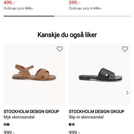
Rabattert
Ordinær
Rabattert
Ordinær
499,-
599,-
pris
pris
pris
pris
Ordinær pris
999,-
Ordinær pris
1 199,-
Pris
Pris
Pris
Pris
Kanskje du også liker
STOCKHOLM DESIGN GROUP
STOCKHOLM DESIGN GROUP
Myk skinnsandal
Slip-in skinnsandal
Pris
Pris
999,-
999,-