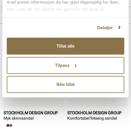
med annen informasjon du har gjort tilgjengelig for dem,
eller som de har samlet inn gjennom din bruk av
Overdel:
Skinn
Merke
tjenestene deres.
For:
Skinn
Hælhøyde:
10 mm
Detaljer
Lignende produkter
Tillat alle
SALG
SALG
Tilpass
Ikke tillat
STOCKHOLM DESIGN GROUP
STOCKHOLM DESIGN GROUP
Myk skinnsandal
Komfortabel fotseng sandal