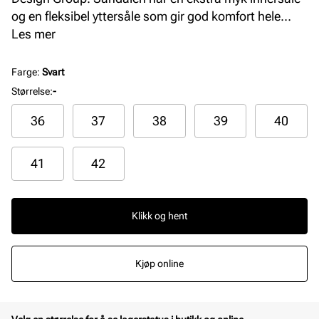
og en fleksibel yttersåle som gir god komfort hele
dagen. Modellen har også en myk bakrem med
Les mer
elastikk for optimal passform.
Farge
:
Svart
Størrelse
:
-
36
37
38
39
40
41
42
Klikk og hent
Kjøp online