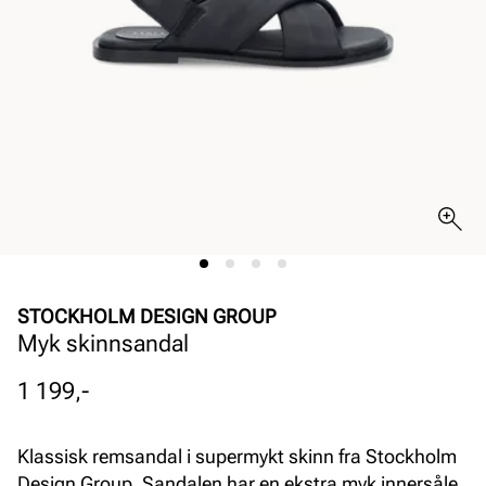
STOCKHOLM DESIGN GROUP
Myk skinnsandal
Pris
1 199,-
Klassisk remsandal i supermykt skinn fra Stockholm
Design Group. Sandalen har en ekstra myk innersåle