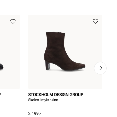
P
STOCKHOLM DESIGN GROUP
ST
Skolett i mykt skinn
Klas
Pris
Pri
2 199,-
1 7