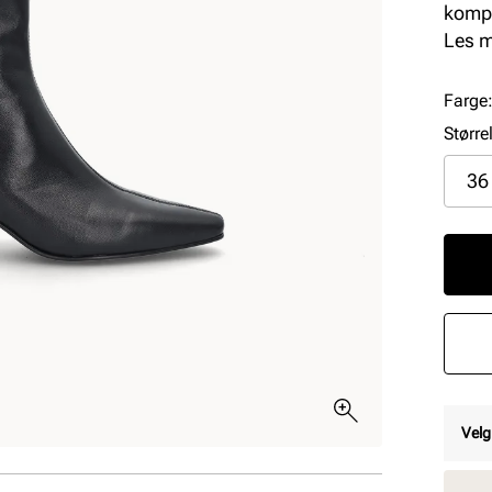
kompl
anled
Les 
Skole
glide
Farge
Større
36
Velg