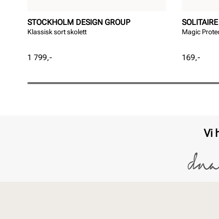
STOCKHOLM DESIGN GROUP
SOLITAIRE
Klassisk sort skolett
Magic Prote
Pris
Pris
1 799,-
169,-
Vi 