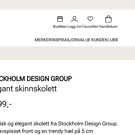
Butikker
Logg inn
Favoritter
Handlekurv
MERKER
INSPIRASJON
VALUE KUNDEKLUBB
CKHOLM DESIGN GROUP
gant skinnskolett
99,-
isk og elegant skolett fra Stockholm Design Group.
vspisset front og en trendy hæl på 5 cm