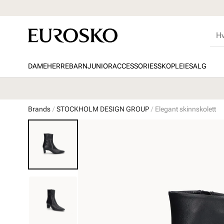
DAME
HERRE
BARN
JUNIOR
ACCESSORIES
SKOPLEIE
SALG
Brands
STOCKHOLM DESIGN GROUP
Elegant skinnskolett