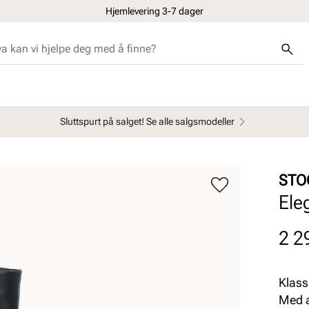
Hjemlevering 3-7 dager
Sluttspurt på salget! Se alle salgsmodeller
STO
Ele
Pris
2 2
Klass
Med a