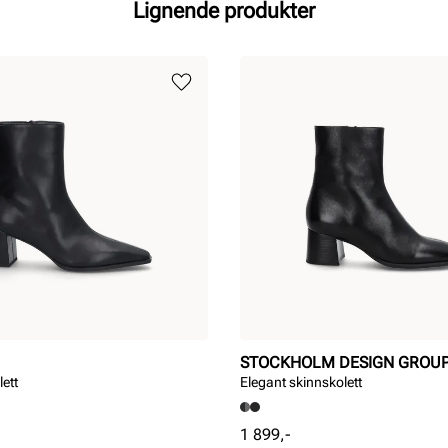
Lignende produkter
STOCKHOLM DESIGN GROU
lett
Elegant skinnskolett
Pris
1 899,-