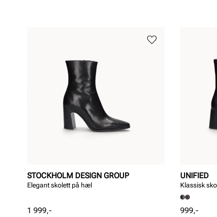
STOCKHOLM DESIGN GROUP
UNIFIED
Elegant skolett på hæl
Klassisk sko
Pris
Pris
1 999,-
999,-