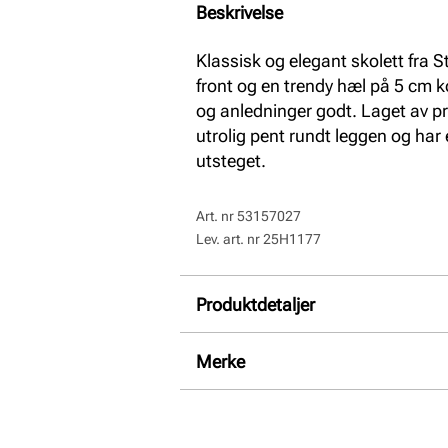
Beskrivelse
Klassisk og elegant skolett fra
front og en trendy hæl på 5 cm
og anledninger godt. Laget av pr
utrolig pent rundt leggen og har 
utsteget.
Art. nr
53157027
Lev. art. nr
25H1177
Produktdetaljer
Overdel:
Skinn
Merke
For:
Textil
Innersåle:
Skinn