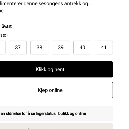
imenterer denne sesongens antrekk og
ninger godt. Laget av premium skinnmaterialer.
mer
tten sitter utrolig pent rundt leggen og har en
lås på innsiden som letter inn- og utsteget.
:
Svart
lse
:
-
37
38
39
40
41
Klikk og hent
Kjøp online
 en størrelse for å se lagerstatus i butikk og online