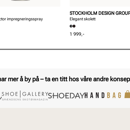
STOCKHOLM DESIGN GROU
ctor impregneringsspray
Elegant skolett
Pris
1 999,-
har mer å by på – ta en titt hos våre andre konsep