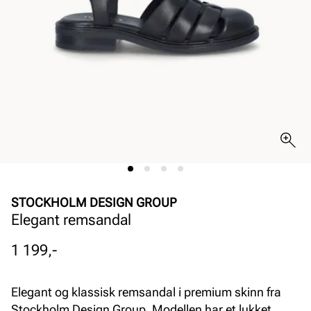
STOCKHOLM DESIGN GROUP
Elegant remsandal
Pris
1 199,-
Elegant og klassisk remsandal i premium skinn fra
Stockholm Design Group. Modellen har et lukket