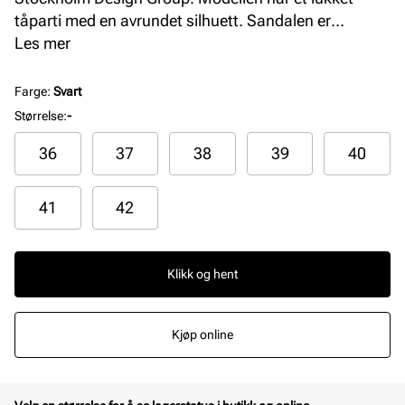
tåparti med en avrundet silhuett. Sandalen er
skinnfòret, har en myk innersåle og en komfortabel
Les mer
yttersåle. Sandalen justeres enkelt med en lekker
gullspenne over vristen.
Farge
:
Svart
Størrelse
:
-
36
37
38
39
40
41
42
Klikk og hent
Kjøp online