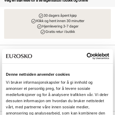
Velg en størrelse for å se lagerstatus i butikk og online
30 dagers åpent kjøp
Klikk og hent innen 30 minutter
Hjemlevering 3-7 dager
Gratis retur i butikk
Beskrivelse
Elegant og klassisk remsandal i premium skinn fra Stockholm
Design Group. Modellen har et lukket tåparti med en avrundet
silhuett. Sandalen er skinnfòret, har en myk innersåle og en
Denne nettsiden anvender cookies
komfortabel yttersåle. Sandalen justeres enkelt med en lekker
Vi bruker informasjonskapsler for å gi innhold og
gullspenne over vristen.
annonser et personlig preg, for å levere sosiale
mediefunksjoner og for å analysere trafikken vår. Vi deler
Art. nr
41163008
dessuten informasjon om hvordan du bruker nettstedet
Lev. art. nr
26V1180
vårt, med partnerne våre innen sosiale medier,
annonsering og analysearbeid, som kan kombinere den