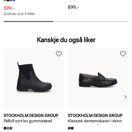
Pris
899,-
Rabattert
Ordinær
599,-
pris
pris
Ordinær pris
1 199,-
Pris
Pris
Kanskje du også liker
STOCKHOLM DESIGN GROUP
STOCKHOLM DESIGN GROUP
Stilfull sort lav gummistøvel
Klassisk damemokasin i skinn