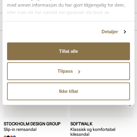
Produktdetaljer
med annen informasjon du har gjort tilgjengelig for dem,
eller som de har samlet inn gjennom din bruk av
Overdel:
Skinn
tjenestene deres.
Merke
For:
Skinn
Detaljer
Lignende produkter
Tillat alle
SALG
Tilpass
Ikke tillat
STOCKHOLM DESIGN GROUP
SOFTWALK
Slip-in remsandal
Klassisk og komfortabel
kilesandal