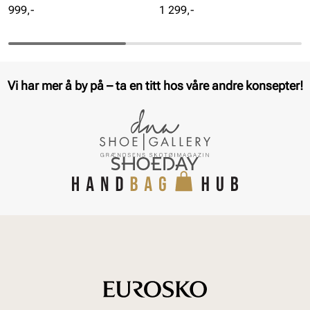
Pris
Pris
999,-
1 299,-
Vi har mer å by på – ta en titt hos våre andre konsepter!