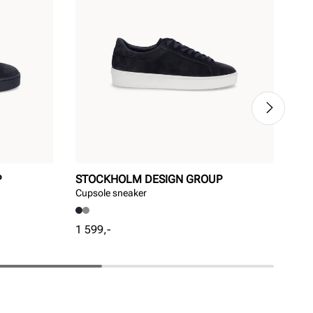
P
STOCKHOLM DESIGN GROUP
UN
Cupsole sneaker
UNI
Pris
Pri
1 599,-
1 1