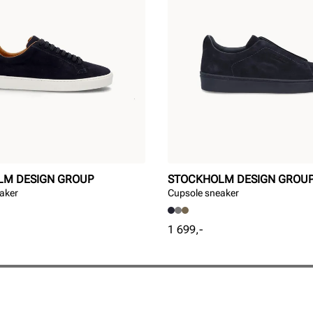
LM DESIGN GROUP
STOCKHOLM DESIGN GROU
aker
Cupsole sneaker
Pris
1 699,-