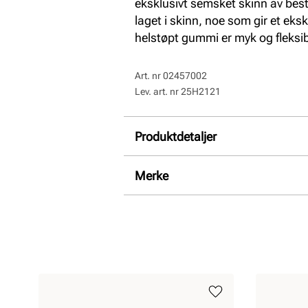
eksklusivt semsket skinn av best
laget i skinn, noe som gir et eks
helstøpt gummi er myk og fleksib
Art. nr
02457002
Lev. art. nr
25H2121
Produktdetaljer
Overdel:
Semsket skinn
Merke
For:
Skinn