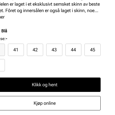
elen er laget i et eksklusivt semsket skinn av beste
tet. Fôret og innersålen er også laget i skinn, noe
ir et eksklusivt preg, samt god komfort. Yttersålen
mer
støpt gummi er myk og fleksibel.
:
Blå
lse
:
-
41
42
43
44
45
Klikk og hent
Kjøp online