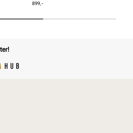
Pris
Pri
899,-
799
ter!