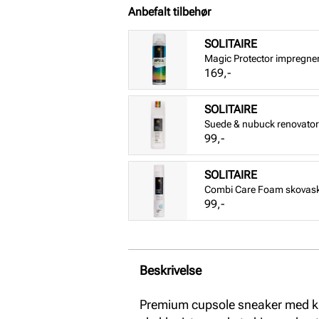
Anbefalt tilbehør
SOLITAIRE
Magic Protector impregne
Pris
169,-
SOLITAIRE
Suede & nubuck renovator 
Pris
99,-
SOLITAIRE
Combi Care Foam skovas
Pris
99,-
Beskrivelse
Premium cupsole sneaker med kla