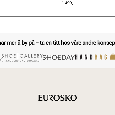
Pris
1 499,-
har mer å by på – ta en titt hos våre andre konsep