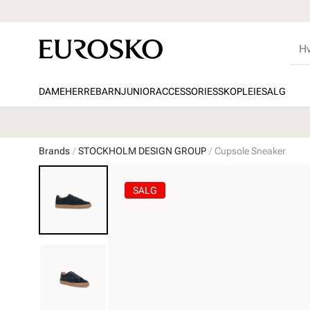
DAME
HERRE
BARN
JUNIOR
ACCESSORIES
SKOPLEIE
SALG
Brands
STOCKHOLM DESIGN GROUP
Cupsole Sneaker
SALG