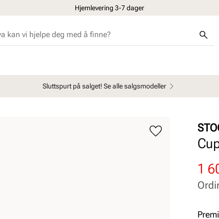
Hjemlevering 3-7 dager
Sluttspurt på salget! Se alle salgsmodeller
STO
Cup
Rab
Ord
1 6
pris
pris
Ordi
Pris
Pris
Premi