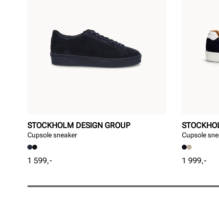
STOCKHOLM DESIGN GROUP
STOCKHO
Cupsole sneaker
Cupsole sne
Pris
Pris
1 599,-
1 999,-