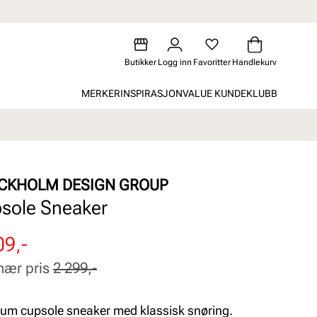
Butikker
Logg inn
Favoritter
Handlekurv
MERKER
INSPIRASJON
VALUE KUNDEKLUBB
CKHOLM DESIGN GROUP
sole Sneaker
attert
inær
09,-
nær pris
2 299,-
um cupsole sneaker med klassisk snøring.