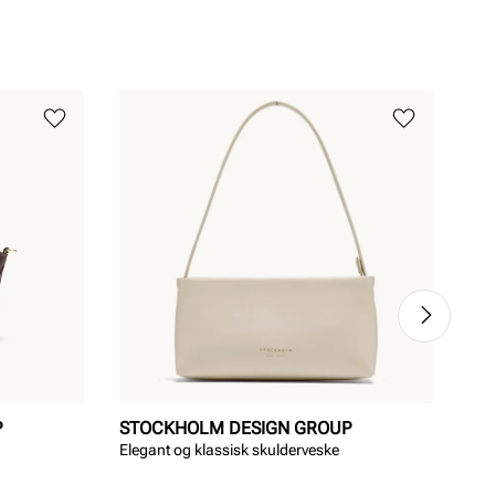
P
STOCKHOLM DESIGN GROUP
ST
Elegant og klassisk skulderveske
Tre