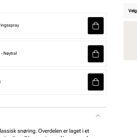
Velg
ringsspray
- Nøytral
k
ssisk snøring. Overdelen er laget i et