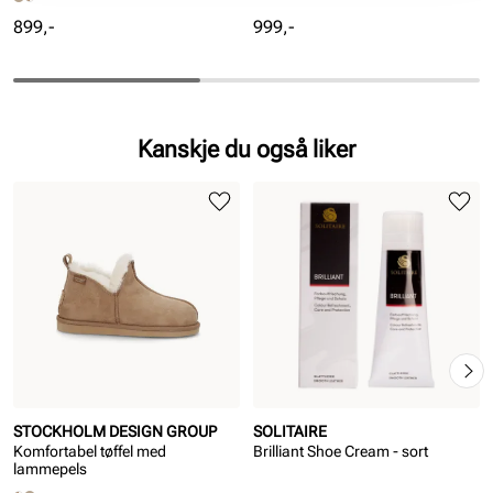
Pris
Pris
899,-
999,-
Kanskje du også liker
STOCKHOLM DESIGN GROUP
SOLITAIRE
Komfortabel tøffel med
Brilliant Shoe Cream - sort
lammepels