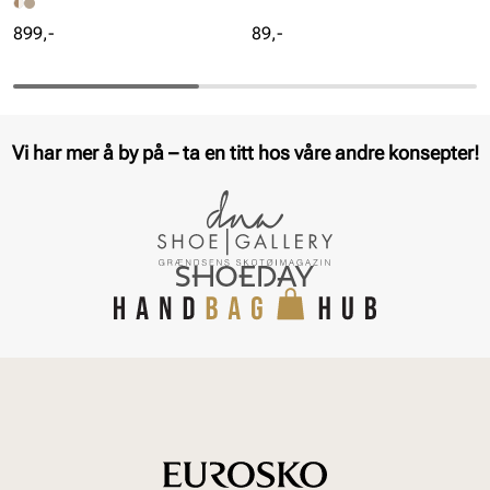
Pris
Pris
899,-
89,-
Vi har mer å by på – ta en titt hos våre andre konsepter!