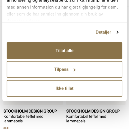
annonsering og analysearbeid, som kan kombinere den
med annen informasjon du har gjort tilgjengelig for dem,
Overdel:
Skinn
eller som de har samlet inn gjennom din bruk av
Merke
For:
Varmforet
tjenestene deres.
Detaljer
Lignende produkter
Tillat alle
Tilpass
Ikke tillat
STOCKHOLM DESIGN GROUP
STOCKHOLM DESIGN GROUP
Komfortabel tøffel med
Komfortabel tøffel med
lammepels
lammepels