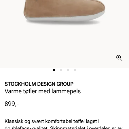
STOCKHOLM DESIGN GROUP
Varme tøfler med lammepels
Pris
899,-
Klassisk og svært komfortabel tøffel laget i
doubleface-kvalitet. Skinnmaterialet i overdelen er av