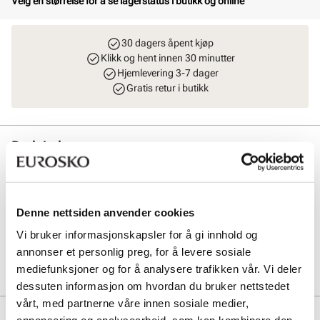
Velg en størrelse for å se lagerstatus i butikk og online
30 dagers åpent kjøp
Klikk og hent innen 30 minutter
Hjemlevering 3-7 dager
Gratis retur i butikk
Beskrivelse
Klassisk og svært komfortabel tøffel laget i doubleface-kvalitet.
Skinnmaterialet i overdelen er av ypperste kvalitet og det varme fôret i
ekte lammepels gjør dette til en varm og veldig god tøffel. Tøffelen har
Denne nettsiden anvender cookies
en eksta myk og fleksibel såle-konstruksjon.
Vi bruker informasjonskapsler for å gi innhold og
annonser et personlig preg, for å levere sosiale
Art. nr
57257007
mediefunksjoner og for å analysere trafikken vår. Vi deler
Lev. art. nr
25H4401
dessuten informasjon om hvordan du bruker nettstedet
vårt, med partnerne våre innen sosiale medier,
Produktdetaljer