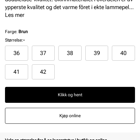
ypperste kvalitet og det varme fôret i ekte lammepels
gjør dette til en varm og veldig god tøffel. Tøffelen har
Les mer
en eksta myk og fleksibel såle-konstruksjon.
Farge
:
Brun
Størrelse
:
-
36
37
38
39
40
41
42
Klikk og hent
Kjøp online