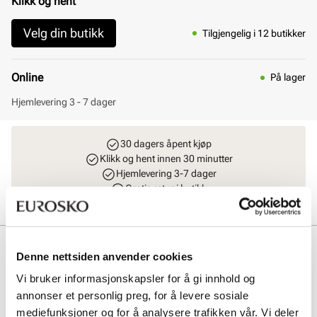
Klikk og hent
Velg din butikk
Tilgjengelig i 12 butikker
Online
På lager
Hjemlevering 3 - 7 dager
30 dagers åpent kjøp
Klikk og hent innen 30 minutter
Hjemlevering 3-7 dager
Gratis retur i butikk
Beskrivelse
Denne nettsiden anvender cookies
Tamaris sandalett i sort tekstil med elegante kryssremmer og
Vi bruker informasjonskapsler for å gi innhold og
justerbar ankelrem. Blokkhælen og åpne tå gir et moderne uttrykk,
annonser et personlig preg, for å levere sosiale
mens TouchIt memoryfoam i dekksålen sikrer optimal komfort
mediefunksjoner og for å analysere trafikken vår. Vi deler
gjennom hele dagen. Perfekt for stilbevisste kvinner som ønsker