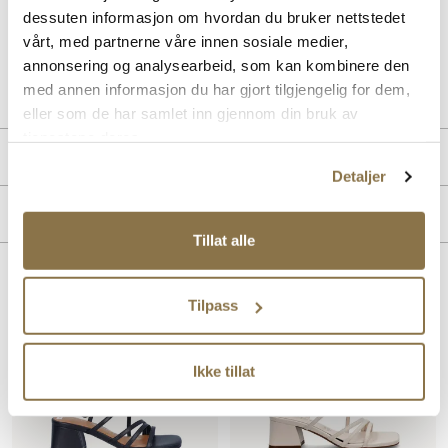
både eleganse og komfort.
dessuten informasjon om hvordan du bruker nettstedet
vårt, med partnerne våre innen sosiale medier,
annonsering og analysearbeid, som kan kombinere den
Art. nr
41143470
med annen informasjon du har gjort tilgjengelig for dem,
Lev. art. nr
1-28204-42
eller som de har samlet inn gjennom din bruk av
tjenestene deres.
Produktdetaljer
Detaljer
Overdel:
Textil
Merke
For:
Syntet
Tillat alle
Innersåle:
Syntet, Textil
Såle:
Syntet
Lignende produkter
Hælhøyde:
50 mm
Tilpass
SALG
SALG
Ikke tillat