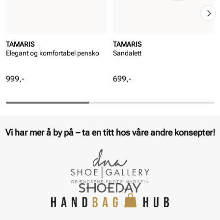
TAMARIS
TAMARIS
Elegant og komfortabel pensko
Sandalett
Pris
Pris
999,-
699,-
Vi har mer å by på – ta en titt hos våre andre konsepter!