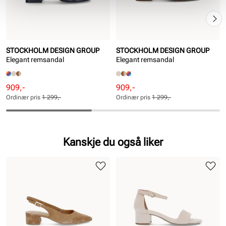
STOCKHOLM DESIGN GROUP
STOCKHOLM DESIGN GROUP
Elegant remsandal
Elegant remsandal
Rabattert
Ordinær
Rabattert
Ordinær
909,-
909,-
pris
pris
pris
pris
Ordinær pris
1 299,-
Ordinær pris
1 299,-
Pris
Pris
Pris
Pris
Kanskje du også liker