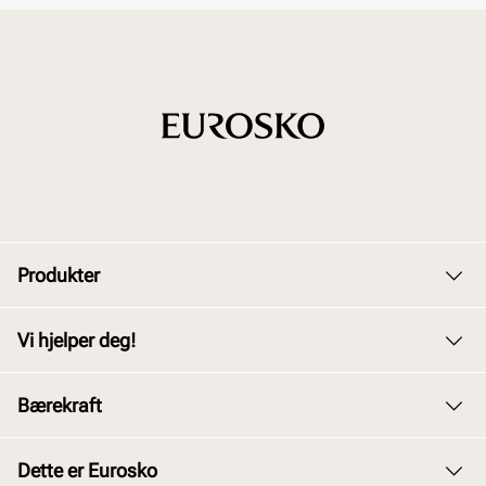
Produkter
Dame
Vi hjelper deg!
Herre
Kundeservice
Bærekraft
Barn
Bytte og retur
Junior
Vårt arbeid
Dette er Eurosko
Kjøpsbetingelser