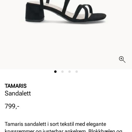
TAMARIS
Sandalett
Pris
799,-
Tamaris sandalett i sort tekstil med elegante
kryssremmer og justerbar ankelrem. Blokkhælen og