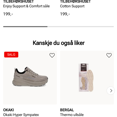
TILBEHØRSHUSET
TILBEHØRSHUSET
Enjoy Support & Comfort såle
Cotton Support
Pris
Pris
199,-
199,-
Kanskje du også liker
SALG
OKAKI
BERGAL
Okaki Hyper Sympatex
Thermo ullsåle