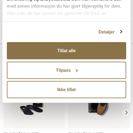
kan brukes året rundt. Undersiden består av støpt polyuretan, med
med annen informasjon du har gjort tilgjengelig for dem,
gelenk-innleggstøtte i fleksibel nylon.
eller som de har samlet inn gjennom din bruk av
tjenestene deres.
Art. nr
97398085
Detaljer
Lev. art. nr
4510
Tillat alle
Lignende produkter
Tilpass
Ikke tillat