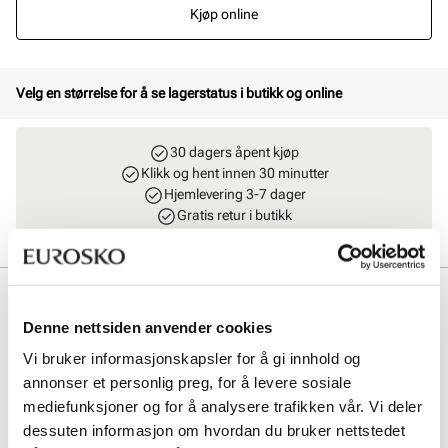
Kjøp online
Velg en størrelse for å se lagerstatus i butikk og online
30 dagers åpent kjøp
Klikk og hent innen 30 minutter
Hjemlevering 3-7 dager
Gratis retur i butikk
Beskrivelse
Denne nettsiden anvender cookies
Ballerinasko med broderte detaljer fra Unified. En feminin og
klassisk modell med dekorative broderier som gir et elegant uttrykk.
Vi bruker informasjonskapsler for å gi innhold og
Skoen lukkes med en justerbar reim over vristen, som sikrer god
annonser et personlig preg, for å levere sosiale
passform og komfort gjennom dagen.
mediefunksjoner og for å analysere trafikken vår. Vi deler
dessuten informasjon om hvordan du bruker nettstedet
Art. nr
31663008