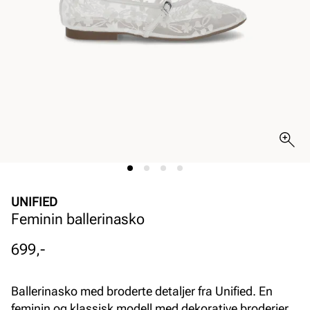
UNIFIED
Feminin ballerinasko
Pris
699,-
Ballerinasko med broderte detaljer fra Unified. En
feminin og klassisk modell med dekorative broderier