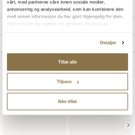
vårt, med partnerne våre innen sosiale medier,
Lev. art. nr
26V1263
annonsering og analysearbeid, som kan kombinere den
med annen informasjon du har gjort tilgjengelig for dem,
eller som de har samlet inn gjennom din bruk av
Produktdetaljer
tjenestene deres.
Overdel:
Syntetisk
Detaljer
Merke
For:
Syntet
Tillat alle
Lignende produkter
SALG
SALG
Tilpass
Ikke tillat