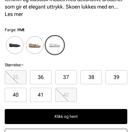
som gir et elegant uttrykk. Skoen lukkes med en
justerbar reim over vristen, som sikrer god passform
Les mer
og komfort gjennom dagen.
Farge
:
Hvit
Størrelse
:
-
35
36
37
38
39
40
41
42
Klikk og hent