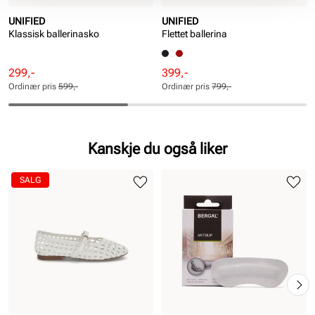
UNIFIED
UNIFIED
Klassisk ballerinasko
Flettet ballerina
Rabattert
Ordinær
Rabattert
Ordinær
299,-
399,-
pris
pris
pris
pris
Ordinær pris
599,-
Ordinær pris
799,-
Pris
Pris
Pris
Pris
Kanskje du også liker
SALG