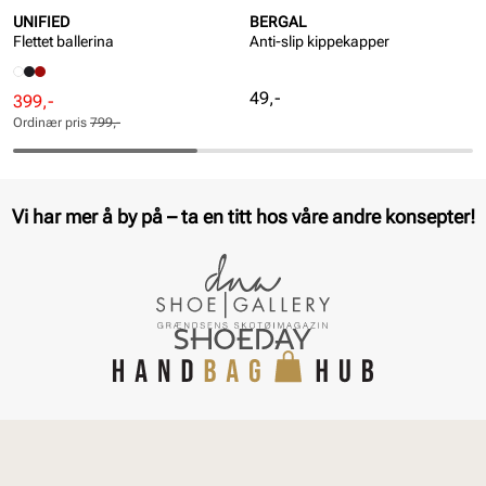
UNIFIED
BERGAL
Flettet ballerina
Anti-slip kippekapper
Pris
49,-
Rabattert
Ordinær
399,-
pris
pris
Ordinær pris
799,-
Pris
Pris
Vi har mer å by på – ta en titt hos våre andre konsepter!