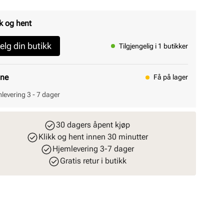
k og hent
elg din butikk
Tilgjengelig i 1 butikker
ine
Få på lager
levering 3 - 7 dager
30 dagers åpent kjøp
Klikk og hent innen 30 minutter
Hjemlevering 3-7 dager
Gratis retur i butikk