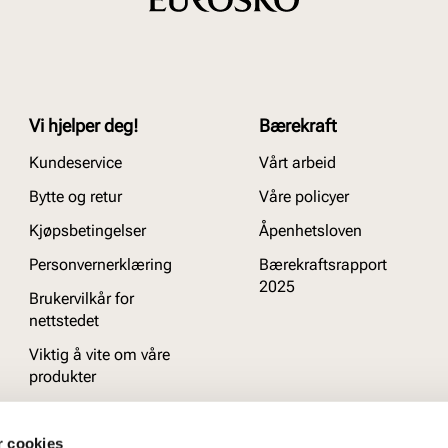
Vi hjelper deg!
Bærekraft
Kundeservice
Vårt arbeid
Bytte og retur
Våre policyer
Kjøpsbetingelser
Åpenhetsloven
Personvernerklæring
Bærekraftsrapport
2025
Brukervilkår for
nettstedet
Viktig å vite om våre
produkter
Ofte stilte spørsmål
r cookies