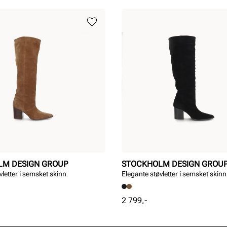
LM DESIGN GROUP
STOCKHOLM DESIGN GROU
vletter i semsket skinn
Elegante støvletter i semsket skinn
Pris
2 799,-