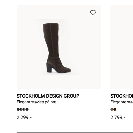
STOCKHOLM DESIGN GROUP
STOCKHO
Elegant støvlett på hæl
Elegante stø
Pris
Pris
2 299,-
2 799,-