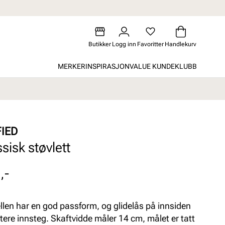
Butikker
Logg inn
Favoritter
Handlekurv
MERKER
INSPIRASJON
VALUE KUNDEKLUBB
FIED
sisk støvlett
,-
len har en god passform, og glidelås på innsiden
ettere innsteg. Skaftvidde måler 14 cm, målet er tatt