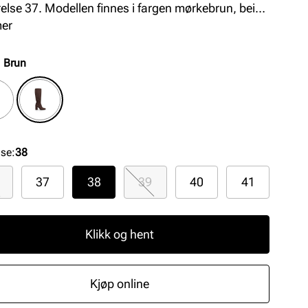
rrelse 37. Modellen finnes i fargen mørkebrun, beige
rt.
mer
:
Brun
lse
:
38
37
38
39
40
41
Klikk og hent
Kjøp online