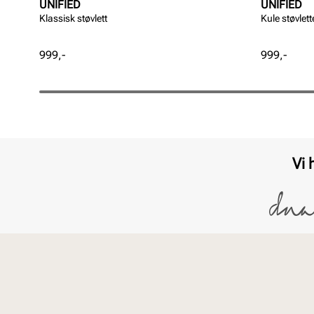
UNIFIED
UNIFIED
Klassisk støvlett
Kule støvlett
Pris
Pris
999,-
999,-
Vi 