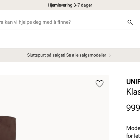
Hjemlevering 3-7 dager
Sluttspurt på salget! Se alle salgsmodeller
UNI
Klas
Pris
999
Model
for l