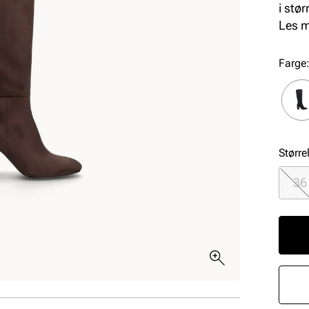
i stø
og so
Les 
Farge
Større
36