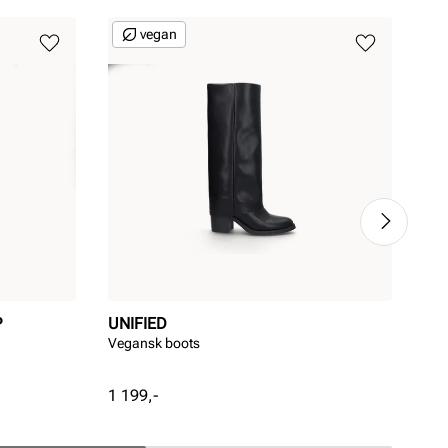
vegan
P
UNIFIED
ST
Vegansk boots
Eleg
Pris
Pri
1 199,-
2 2