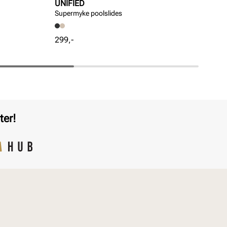
UNIFIED
UN
Supermyke poolslides
Lek
Pris
Pri
299,-
799
ter!