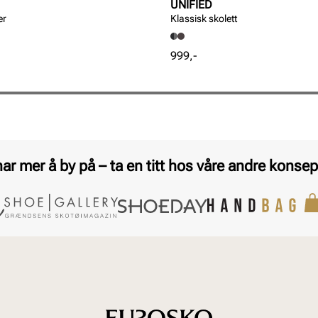
UNIFIED
er
Klassisk skolett
Pris
999,-
har mer å by på – ta en titt hos våre andre konsep