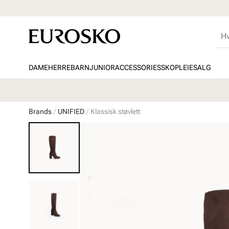
DAME
HERRE
BARN
JUNIOR
ACCESSORIES
SKOPLEIE
SALG
Brands
UNIFIED
Klassisk støvlett