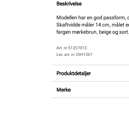
Beskrivelse
Modellen har en god passform, og
Skaftvidde måler 14 cm, målet er 
fargen mørkebrun, beige og sort
Art. nr
51257013
Lev. art. nr
25H1267
Produktdetaljer
Overdel:
Syntetisk
Merke
For:
Textil
Såle:
Gummi