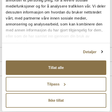
silhuetten, men med en spissere og en justerbar spennereim over
vristen, som sikrer en perfekt passform hele dagen. Lekre og
mediefunksjoner og for å analysere trafikken vår. Vi deler
feminine på foten, men med et feminint uttrykk som ser fint ut både til
dessuten informasjon om hvordan du bruker nettstedet
pene antrekk og til bukser. Ballerinaen blir garantert en
vårt, med partnerne våre innen sosiale medier,
hverdagsfavoritt, uansett anledning.
annonsering og analysearbeid, som kan kombinere den
med annen informasjon du har gjort tilgjengelig for dem,
Art. nr
31257006
eller som de har samlet inn gjennom din bruk av
Lev. art. nr
25H1624
tjenestene deres.
Detaljer
Produktdetaljer
Overdel:
Semsket skinn
Tillat alle
Merke
For:
Syntet
Tilpass
Lignende produkter
Ikke tillat