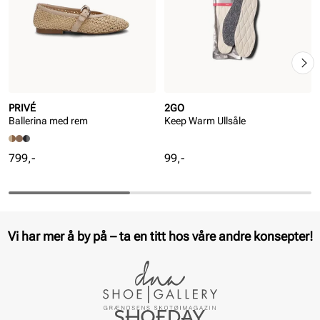
PRIVÉ
2GO
Ballerina med rem
Keep Warm Ullsåle
Pris
Pris
799,-
99,-
Vi har mer å by på – ta en titt hos våre andre konsepter!