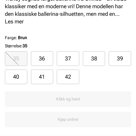
klassiker med en moderne vri! Denne modellen har
den klassiske ballerina-silhuetten, men med en
spissere og en justerbar spennereim over vristen,
Les mer
som sikrer en perfekt passform hele dagen. Lekre og
feminine på foten, men med et feminint uttrykk som
Farge
:
Brun
ser fint ut både til pene antrekk og til bukser.
Størrelse
:
35
Ballerinaen blir garantert en hverdagsfavoritt, uansett
35
36
37
38
39
anledning.
40
41
42
Klikk og hent
Kjøp online