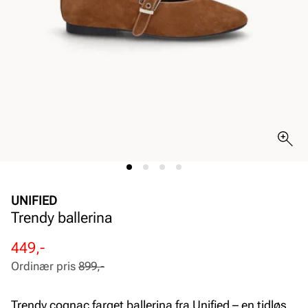
UNIFIED
Trendy ballerina
Rabattert
Ordinær
449,-
pris
pris
Ordinær pris
899,-
Pris
Pris
Trendy cognac farget ballerina fra Unified – en tidløs