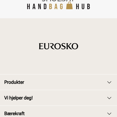
Produkter
Dame
Vi hjelper deg!
Herre
Kundeservice
Bærekraft
Barn