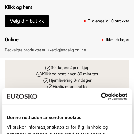
Klikk og hent
Velg din butikk
Tilgjengelig i 0 butikker
Online
Ikke på lager
Det valgte produktet er ikke tilgjengelig online
30 dagers åpent kjøp
Klikk og hent innen 30 minutter
Hjemlevering 3-7 dager
Gratis retur i butikk
Beskrivelse
Denne nettsiden anvender cookies
Trendy cognac farget ballerina fra Unified – en tidløs klassiker med
Vi bruker informasjonskapsler for å gi innhold og
en moderne vri! Denne modellen har den klassiske ballerina-
annonser et personlig preg, for å levere sosiale