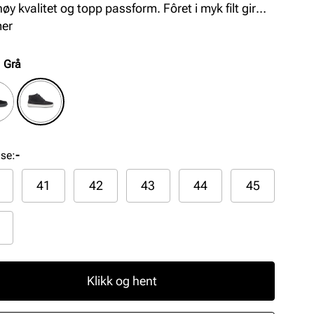
øy kvalitet og topp passform. Fôret i myk filt gir
a varme på kaldere dager. Innersålen har god
mer
t og demping, og yttersålen i gummi gir god
bilitet, slitestyrke og komfort til skoen.
:
Grå
lse
:
-
41
42
43
44
45
Klikk og hent