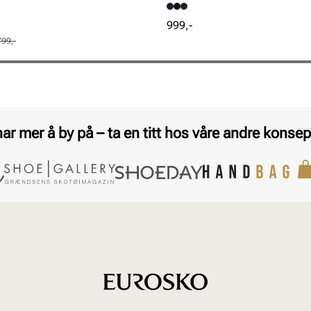
Pris
999,-
799,-
har mer å by på – ta en titt hos våre andre konsep