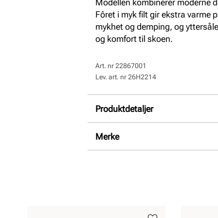
Modellen kombinerer moderne de
Fôret i myk filt gir ekstra varme
mykhet og demping, og yttersålen 
og komfort til skoen.
Art. nr
22867001
Lev. art. nr
26H2214
Produktdetaljer
Overdel:
Semsket skinn
Merke