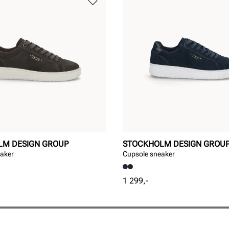
LM DESIGN GROUP
STOCKHOLM DESIGN GROU
aker
Cupsole sneaker
Pris
1 299,-