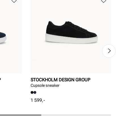
P
STOCKHOLM DESIGN GROUP
UN
Cupsole sneaker
Cup
Pris
Pri
1 599,-
1 2