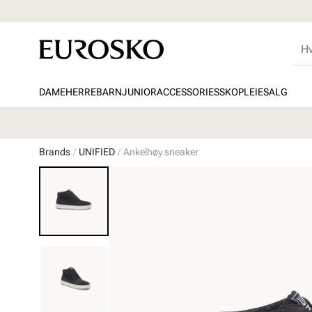
DAME
HERRE
BARN
JUNIOR
ACCESSORIES
SKOPLEIE
SALG
Brands
UNIFIED
Ankelhøy sneaker