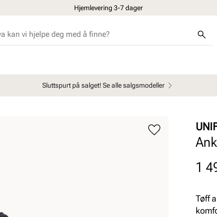
Hjemlevering 3-7 dager
Sluttspurt på salget! Se alle salgsmodeller
UNI
Ank
Pris
1 4
Tøff 
komfo