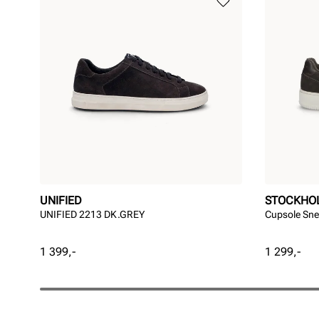
UNIFIED
STOCKHO
UNIFIED 2213 DK.GREY
Cupsole Sne
Pris
Pris
1 399,-
1 299,-