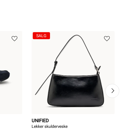
SALG
UNIFIED
UN
Lekker skulderveske
Mod