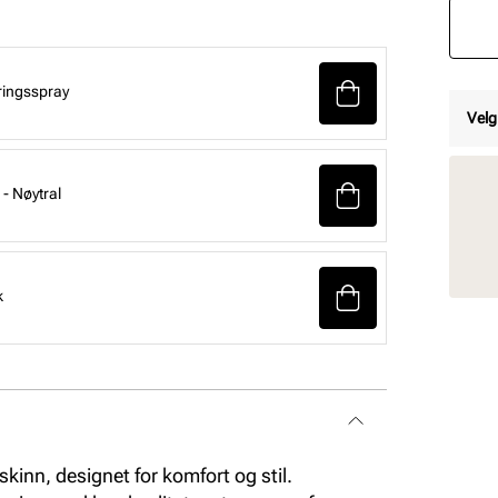
ringsspray
Velg
- Nøytral
k
kinn, designet for komfort og stil.