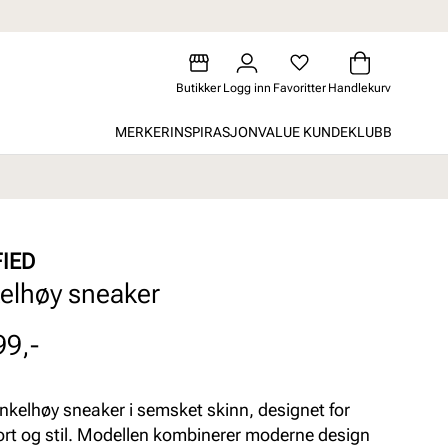
Butikker
Logg inn
Favoritter
Handlekurv
MERKER
INSPIRASJON
VALUE KUNDEKLUBB
FIED
elhøy sneaker
99,-
ankelhøy sneaker i semsket skinn, designet for
rt og stil. Modellen kombinerer moderne design