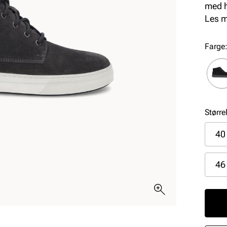
med h
ekstr
Les 
mykhe
fleksi
Farge
Større
40
46