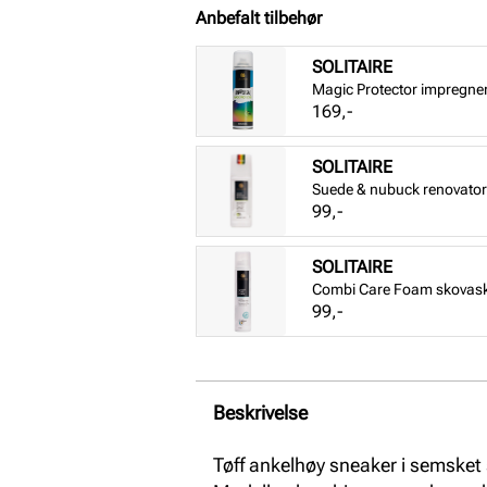
Anbefalt tilbehør
SOLITAIRE
Magic Protector impregne
Pris
169,-
SOLITAIRE
Suede & nubuck renovator 
Pris
99,-
SOLITAIRE
Combi Care Foam skovas
Pris
99,-
Beskrivelse
Tøff ankelhøy sneaker i semsket s