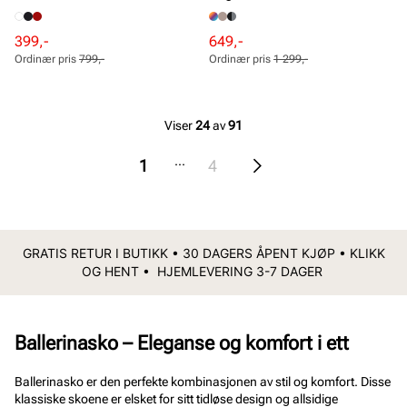
Rabattert
Ordinær
Rabattert
Ordinær
399,-
649,-
pris
pris
pris
pris
Ordinær pris
799,-
Ordinær pris
1 299,-
Pris
Pris
Pris
Pris
Viser
24
av
91
...
1
4
GRATIS RETUR I BUTIKK • 30 DAGERS ÅPENT KJØP • KLIKK
OG HENT • HJEMLEVERING 3-7 DAGER
Ballerinasko – Eleganse og komfort i ett
Ballerinasko er den perfekte kombinasjonen av stil og komfort. Disse
klassiske skoene er elsket for sitt tidløse design og allsidige