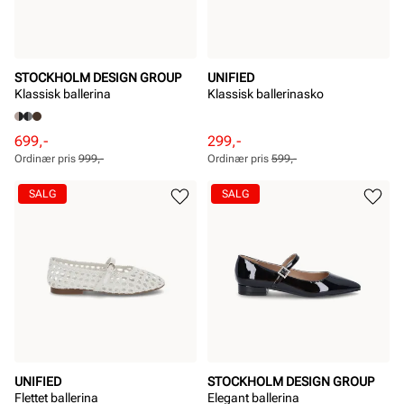
STOCKHOLM DESIGN GROUP
UNIFIED
Klassisk ballerina
Klassisk ballerinasko
Rabattert
Ordinær
Rabattert
Ordinær
699,-
299,-
pris
pris
pris
pris
Ordinær pris
999,-
Ordinær pris
599,-
Pris
Pris
Pris
Pris
SALG
SALG
UNIFIED
STOCKHOLM DESIGN GROUP
Flettet ballerina
Elegant ballerina