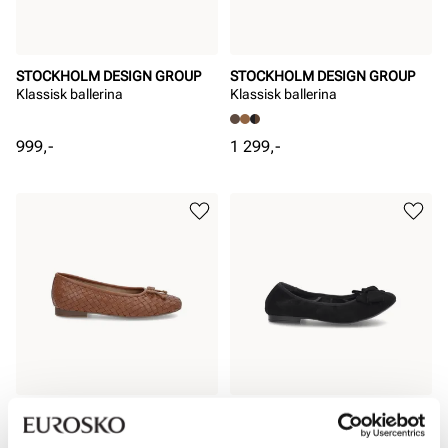
STOCKHOLM DESIGN GROUP
STOCKHOLM DESIGN GROUP
Klassisk ballerina
Klassisk ballerina
Pris
Pris
999,-
1 299,-
STOCKHOLM DESIGN GROUP
STOCKHOLM DESIGN GROUP
Interlace ballerina
Ballerina med sløyfe