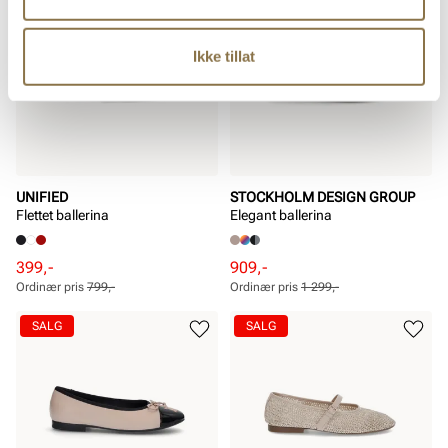
Ikke tillat
UNIFIED
STOCKHOLM DESIGN GROUP
Flettet ballerina
Elegant ballerina
Rabattert
Ordinær
Rabattert
Ordinær
399,-
909,-
pris
pris
pris
pris
Ordinær pris
799,-
Ordinær pris
1 299,-
Pris
Pris
Pris
Pris
SALG
SALG