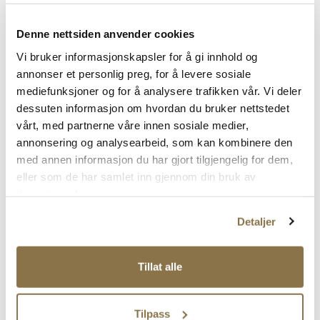
Pris
Pris
1 299,-
999,-
Denne nettsiden anvender cookies
Vi bruker informasjonskapsler for å gi innhold og
SALG
SALG
annonser et personlig preg, for å levere sosiale
mediefunksjoner og for å analysere trafikken vår. Vi deler
dessuten informasjon om hvordan du bruker nettstedet
vårt, med partnerne våre innen sosiale medier,
annonsering og analysearbeid, som kan kombinere den
med annen informasjon du har gjort tilgjengelig for dem,
eller som de har samlet inn gjennom din bruk av
tjenestene deres.
STOCKHOLM DESIGN GROUP
PRIVÉ
Detaljer
Klassisk ballerina
Myke ballerina
Tillat alle
Rabattert
Ordinær
Rabattert
Ordinær
499,-
399,-
pris
pris
pris
pris
Ordinær pris
999,-
Ordinær pris
799,-
Pris
Pris
Pris
Pris
SALG
SALG
Tilpass