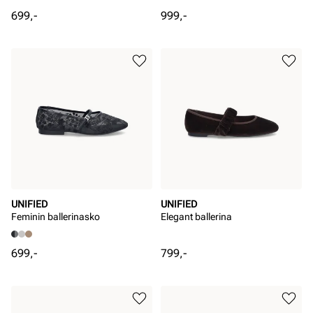
Pris
Pris
699,-
999,-
UNIFIED
UNIFIED
Feminin ballerinasko
Elegant ballerina
Pris
Pris
699,-
799,-