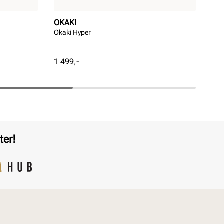
OKAKI
UN
Okaki Hyper
Sup
Pris
Pri
1 499,-
299
ter!