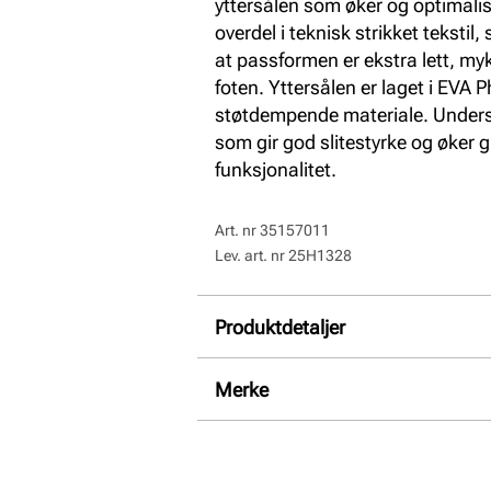
yttersålen som øker og optimal
overdel i teknisk strikket tekstil,
at passformen er ekstra lett, myk,
foten. Yttersålen er laget i EVA 
støtdempende materiale. Undersi
som gir god slitestyrke og øker 
funksjonalitet.
Art. nr
35157011
Lev. art. nr
25H1328
Produktdetaljer
Overdel:
Textil
Merke
For:
Textil
Såle:
Gummi