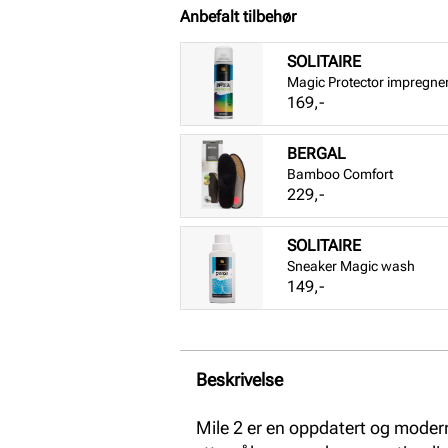
Anbefalt tilbehør
SOLITAIRE
Magic Protector impregne
Pris
169,-
BERGAL
Bamboo Comfort
Pris
229,-
SOLITAIRE
Sneaker Magic wash
Pris
149,-
Beskrivelse
Mile 2 er en oppdatert og moder