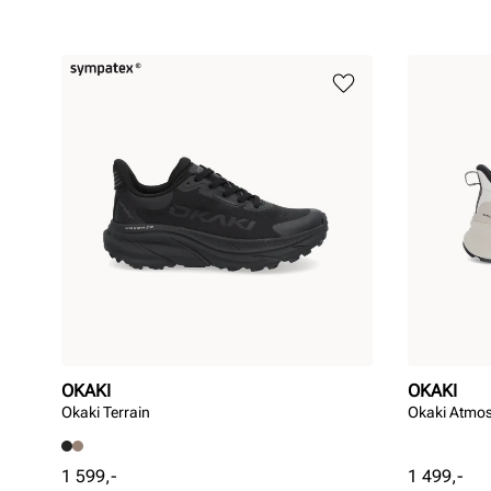
OKAKI
OKAKI
Okaki Terrain
Okaki Atmo
Pris
Pris
1 599,-
1 499,-