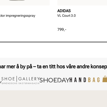
ADIDAS
ctor impregneringsspray
VL Court 3.0
Pris
799,-
har mer å by på – ta en titt hos våre andre konsep