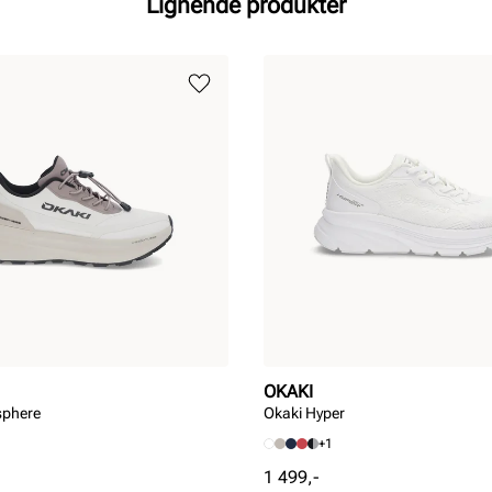
Lignende produkter
OKAKI
sphere
Okaki Hyper
+1
Pris
1 499,-