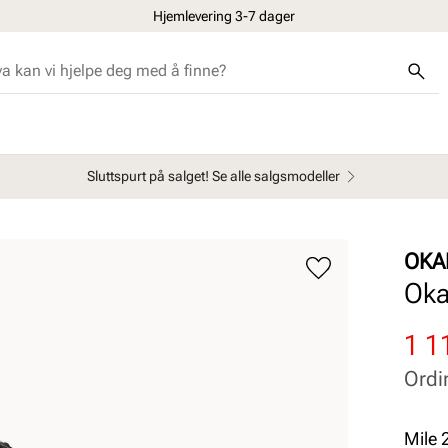
30 dagers åpent kjøp
Sluttspurt på salget! Se alle salgsmodeller
OKA
Oka
Rab
Ord
1 1
pris
pris
Ordi
Pris
Pris
Mile 