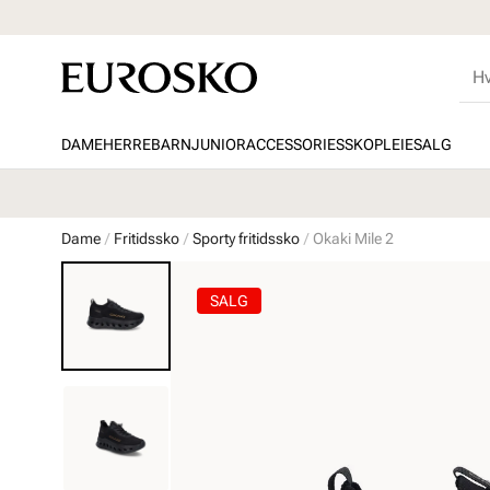
DAME
HERRE
BARN
JUNIOR
ACCESSORIES
SKOPLEIE
SALG
Dame
Fritidssko
Sporty fritidssko
Okaki Mile 2
SALG