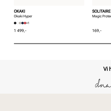
OKAKI
SOLITAIRE
Okaki Hyper
Magic Prote
+1
Pris
Pris
1 499,-
169,-
Vi 