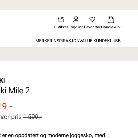
Butikker
Logg inn
Favoritter
Handlekurv
MERKER
INSPIRASJON
VALUE KUNDEKLUBB
KI
ki Mile 2
attert
inær
19,-
nær pris
1 599,-
2 er en oppdatert og moderne joggesko, med