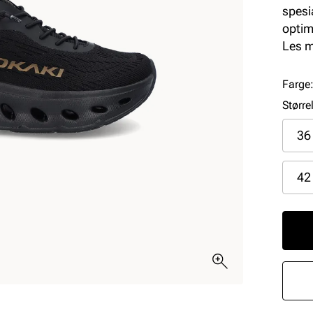
spesi
optim
overde
Les 
uten 
fleksi
Farge
er la
Større
støtd
dekke
36
grepe
42