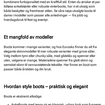
kombinere funksjonalitet med en kraftfull stil. Enten du ønsker et par
tidløse ankelstøvler eller robuste vinterboots, har vi et utvalg som
både beskytter og fremhever stilen. Se våre nøye utvalgte boots til
dame i modeller som passer alle anledninger — fra jobb og
hverdagsbruk til fest og eventyr.
Et mangfold av modeller
Boots kommer i mange varianter, og hos Eurosko finner du alt fra
elegante skinnmodeller til mer robuste varianter med grove såler.
Velg mellom tynn eller chunky såle, med glidelås og spenner eller
uten, valgene er mange. Materialene spenner fra glatt skinn og
semsket skinn til vannavstøtende tekstiler. Her finner en boot som
passer både årstiden og din bruk.
Hvordan style boots – praktisk og elegant
Boots er ekstremt allsidige:
Ankelboots med jeans gir en klassisk, urban look som fungerer