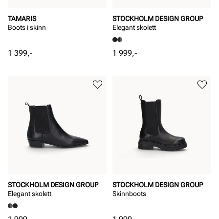
TAMARIS
STOCKHOLM DESIGN GROUP
Boots i skinn
Elegant skolett
Pris
Pris
1 399,-
1 999,-
STOCKHOLM DESIGN GROUP
STOCKHOLM DESIGN GROUP
Elegant skolett
Skinnboots
Pris
Pris