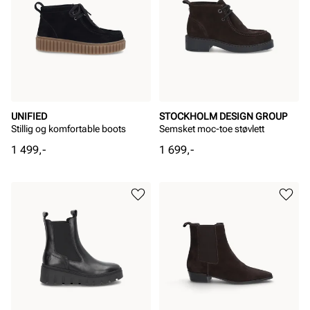
UNIFIED
STOCKHOLM DESIGN GROUP
Stillig og komfortable boots
Semsket moc-toe støvlett
Pris
Pris
1 499,-
1 699,-