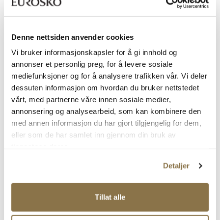
Denne nettsiden anvender cookies
Vi bruker informasjonskapsler for å gi innhold og
annonser et personlig preg, for å levere sosiale
mediefunksjoner og for å analysere trafikken vår. Vi deler
STOCKHOLM DESIGN GROUP
BLACK
dessuten informasjon om hvordan du bruker nettstedet
Klassisk skinnskolett
Chelsea boots
vårt, med partnerne våre innen sosiale medier,
Pris
Pris
1 799,-
899,-
annonsering og analysearbeid, som kan kombinere den
med annen informasjon du har gjort tilgjengelig for dem,
eller som de har samlet inn gjennom din bruk av
tjenestene deres.
Detaljer
Tillat alle