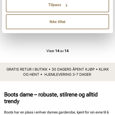
Tilpass
STOCKHOLM DESIGN GROUP
RIEKER
Trendy chelseaboot
RIEKER Schwarz/Schwarz
Ikke tillat
Pris
Pris
1 999,-
999,-
Viser
14
av
14
GRATIS RETUR I BUTIKK • 30 DAGERS ÅPENT KJØP • KLIKK
OG HENT • HJEMLEVERING 3-7 DAGER
Boots dame – robuste, stilrene og alltid
trendy
Boots har en plass i enhver dames garderobe, kjent for sin evne til å