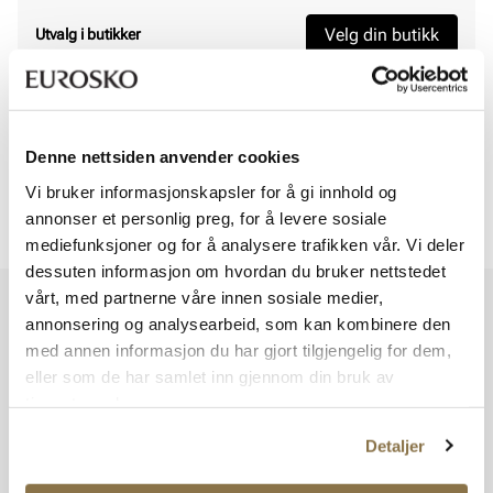
Velg din butikk
Utvalg i butikker
Viser
0
av
0
Denne nettsiden anvender cookies
Vi bruker informasjonskapsler for å gi innhold og
annonser et personlig preg, for å levere sosiale
Viser
0
av
0
mediefunksjoner og for å analysere trafikken vår. Vi deler
dessuten informasjon om hvordan du bruker nettstedet
vårt, med partnerne våre innen sosiale medier,
Vi har mer å by på – ta en titt hos våre andre konsepter!
annonsering og analysearbeid, som kan kombinere den
med annen informasjon du har gjort tilgjengelig for dem,
eller som de har samlet inn gjennom din bruk av
tjenestene deres.
Detaljer