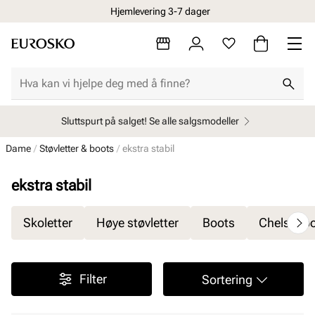
Hjemlevering 3-7 dager
Sluttspurt på salget! Se alle salgsmodeller
Dame
Støvletter & boots
ekstra stabil
ekstra stabil
Skoletter
Høye støvletter
Boots
Chelseab
Filter
Sortering