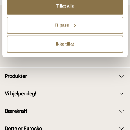
Tillat alle
Tilpass
Ikke tillat
Produkter
Dame
Vi hjelper deg!
Herre
Kundeservice
Bærekraft
Barn
Bytte og retur
Junior
Vårt arbeid
Dette er Eurosko
Kjøpsbetingelser