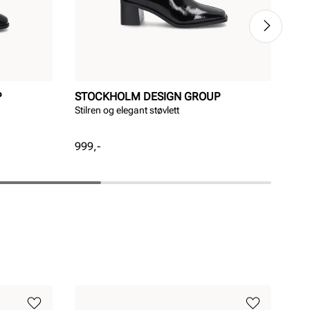
P
STOCKHOLM DESIGN GROUP
ST
Stilren og elegant støvlett
Ele
Pris
Pri
999,-
1 9