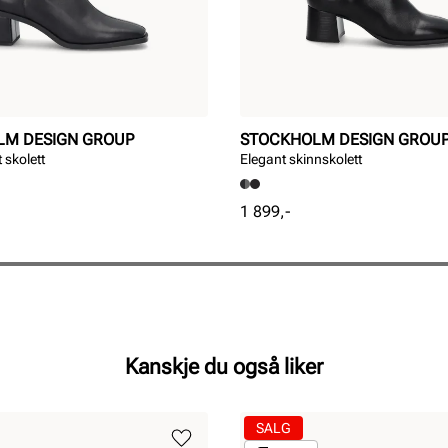
LM DESIGN GROUP
STOCKHOLM DESIGN GROU
 skolett
Elegant skinnskolett
Pris
1 899,-
Kanskje du også liker
SALG