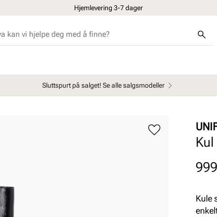
30 dagers åpent kjøp
Sluttspurt på salget! Se alle salgsmodeller
UNI
Kul 
Pris
999
Kule 
enkel