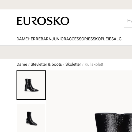
DAME
HERRE
BARN
JUNIOR
ACCESSORIES
SKOPLEIE
SALG
Dame
Støvletter & boots
Skoletter
Kul skolett