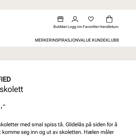
Butikker
Logg inn
Favoritter
Handlekurv
MERKER
INSPIRASJON
VALUE KUNDEKLUBB
FIED
skolett
,-
skoletter med smal spiss tå. Glidelås på siden for å
t komme seg inn og ut av skoletten. Hælen måler