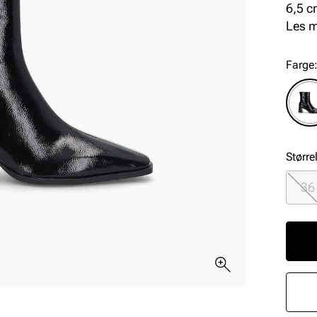
6,5 c
lakk 
Les 
Farge
Større
36