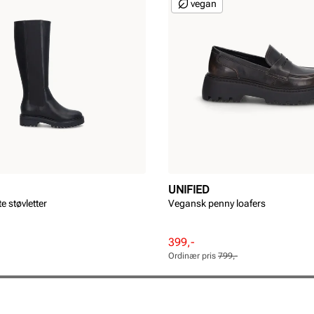
vegan
UNIFIED
e støvletter
Vegansk penny loafers
Rabattert
Ordinær
399,-
pris
pris
Ordinær pris
799,-
Pris
Pris