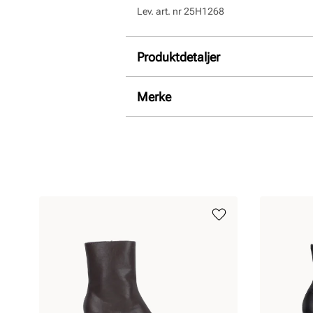
Lev. art. nr
25H1268
Produktdetaljer
Overdel:
Syntetisk
Merke
For:
Syntet