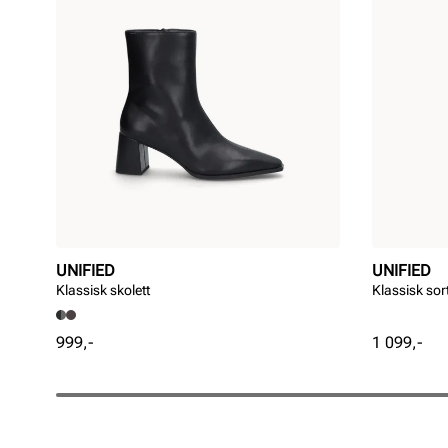
UNIFIED
UNIFIED
Klassisk skolett
Klassisk sort
Pris
Pris
999,-
1 099,-