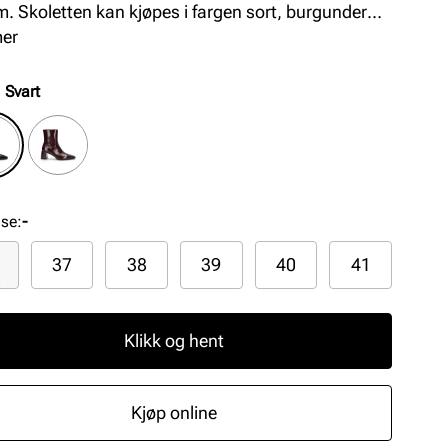
m. Skoletten kan kjøpes i fargen sort, burgunder
og sort lakk.
mer
:
Svart
lse
:
-
37
38
39
40
41
Klikk og hent
Kjøp online