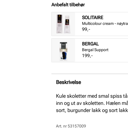
Anbefalt tilbehør
SOLITAIRE
Multicolour cream - nøytra
Pris
99,-
BERGAL
Bergal Support
Pris
199,-
Beskrivelse
Kule skoletter med smal spiss tå
inn og ut av skoletten. Hælen må
sort, burgunder lakk og sort lakk
Art. nr
53157009