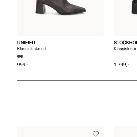
UNIFIED
STOCKHO
Klassisk skolett
Klassisk sort
Pris
Pris
999,-
1 799,-