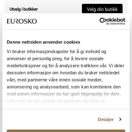
Velg din butikk
Utvalg i butikker
Viser
0
av
0
Denne nettsiden anvender cookies
Vi bruker informasjonskapsler for å gi innhold og
annonser et personlig preg, for å levere sosiale
Viser
0
av
0
mediefunksjoner og for å analysere trafikken vår. Vi deler
dessuten informasjon om hvordan du bruker nettstedet
vårt, med partnerne våre innen sosiale medier,
Vi har mer å by på – ta en titt hos våre andre konsepter!
annonsering og analysearbeid, som kan kombinere den
med annen informasjon du har gjort tilgjengelig for dem,
eller som de har samlet inn gjennom din bruk av
tjenestene deres.
Detaljer