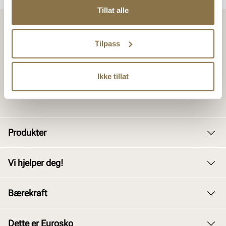
Tillat alle
Tilpass
Ikke tillat
Produkter
Dame
Vi hjelper deg!
Herre
Kundeservice
Bærekraft
Barn
Bytte og retur
Junior
Vårt arbeid
Dette er Eurosko
Kjøpsbetingelser