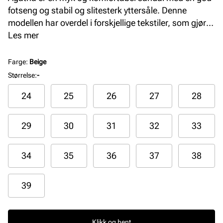
fotseng og stabil og slitesterk yttersåle. Denne
modellen har overdel i forskjellige tekstiler, som gjør
den både sporty, myk og komfortabel. Sandalen har
Les mer
veldig gode justeringsmuligheter.
Farge
:
Beige
Størrelse
:
-
24
25
26
27
28
29
30
31
32
33
34
35
36
37
38
39
Klikk og hent