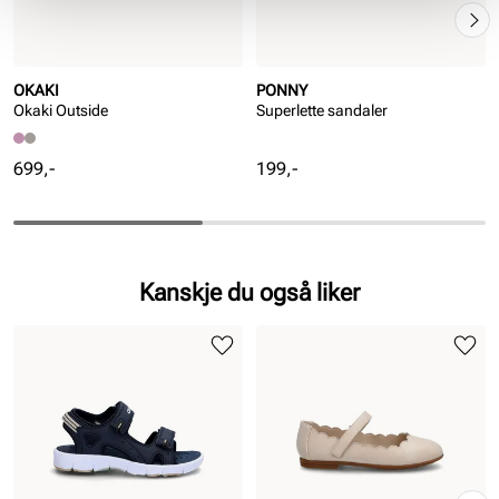
OKAKI
PONNY
Okaki Outside
Superlette sandaler
Pris
Pris
699,-
199,-
Kanskje du også liker