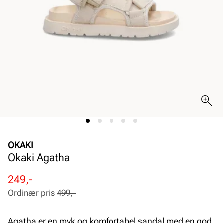
OKAKI
Okaki Agatha
Rabattert
Ordinær
249,-
pris
pris
Ordinær pris
499,-
Pris
Pris
Agatha er en myk og komfortabel sandal med en god