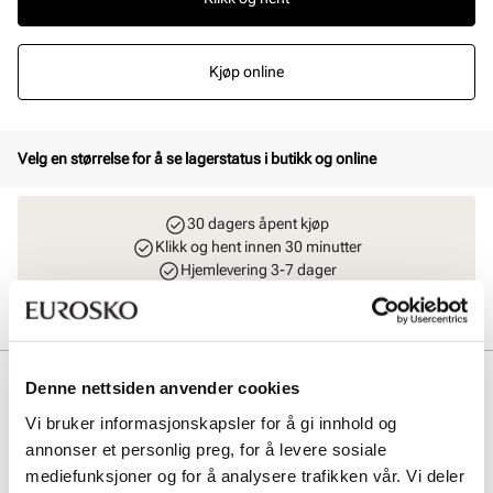
Kjøp online
Velg en størrelse for å se lagerstatus i butikk og online
30 dagers åpent kjøp
Klikk og hent innen 30 minutter
Hjemlevering 3-7 dager
Gratis retur i butikk
Beskrivelse
Denne nettsiden anvender cookies
Vi bruker informasjonskapsler for å gi innhold og
Agatha er en myk og komfortabel sandal med en god fotseng og
stabil og slitesterk yttersåle. Denne modellen har overdel i forskjellige
annonser et personlig preg, for å levere sosiale
tekstiler, som gjør den både sporty, myk og komfortabel. Sandalen
mediefunksjoner og for å analysere trafikken vår. Vi deler
har veldig gode justeringsmuligheter.