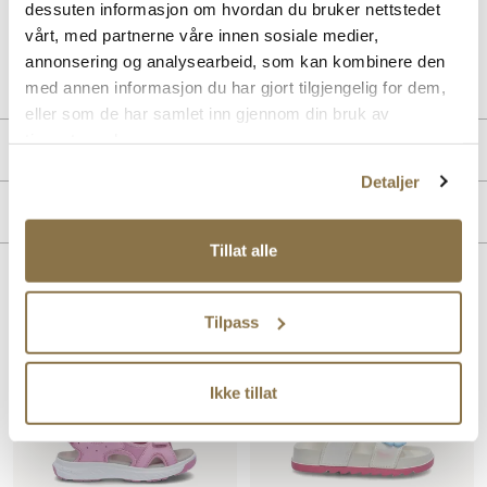
dessuten informasjon om hvordan du bruker nettstedet
vårt, med partnerne våre innen sosiale medier,
Art. nr
71743003
annonsering og analysearbeid, som kan kombinere den
Lev. art. nr
24V3353
med annen informasjon du har gjort tilgjengelig for dem,
eller som de har samlet inn gjennom din bruk av
tjenestene deres.
Produktdetaljer
Detaljer
Overdel:
Textil
Merke
For:
Textil
Såle:
Syntet
Tillat alle
Lignende produkter
Tilpass
Ikke tillat