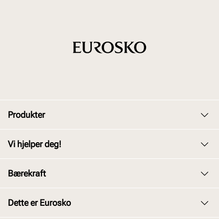
Produkter
Dame
Vi hjelper deg!
Herre
Kundeservice
Bærekraft
Barn
Bytte og retur
Junior
Vårt arbeid
Dette er Eurosko
Kjøpsbetingelser
Tilbehør
Våre policyer