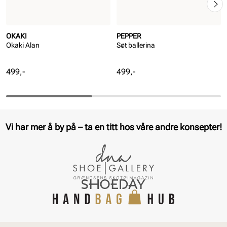
OKAKI
PEPPER
Okaki Alan
Søt ballerina
Pris
Pris
499,-
499,-
Vi har mer å by på – ta en titt hos våre andre konsepter!