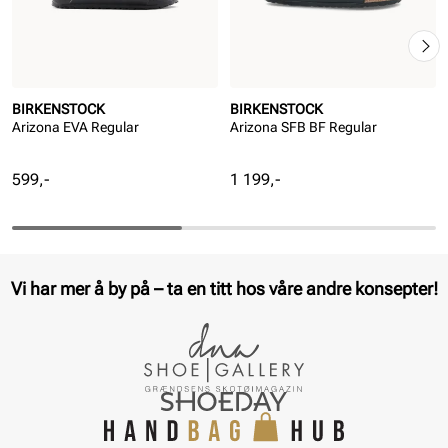
BIRKENSTOCK
BIRKENSTOCK
Arizona EVA Regular
Arizona SFB BF Regular
Pris
Pris
599,-
1 199,-
Vi har mer å by på – ta en titt hos våre andre konsepter!