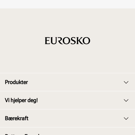
Produkter
Dame
Vi hjelper deg!
Herre
Kundeservice
Bærekraft
Barn
Bytte og retur
Junior
Vårt arbeid