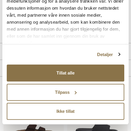
mediefunksjoner og for å analysere trafikken vår. Vi deler
dempende EVA-såle som gir god støtte gjennom hele dagen. Farge:
dessuten informasjon om hvordan du bruker nettstedet
Faded khaki
vårt, med partnerne våre innen sosiale medier,
annonsering og analysearbeid, som kan kombinere den
Art. nr
11913404
med annen informasjon du har gjort tilgjengelig for dem,
Lev. art. nr
1019094
eller som de har samlet inn gjennom din bruk av
tjenestene deres.
Produktdetaljer
Detaljer
Overdel:
Syntetisk
Merke
For:
Syntet
Tillat alle
Såle:
EVA såle
Lignende produkter
Tilpass
SALG
Ikke tillat