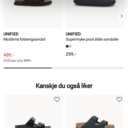
UNIFIED
UNIFIED
Moderne fotsengsandal
Supermyke pool slide sandaler
Pris
299,-
Rabattert
Ordinær
499,-
pris
pris
Ordinær pris
999,-
Pris
Pris
Kanskje du også liker