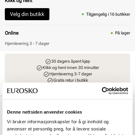
Klikk og hent
Velg din butikk
Tilgjengelig i 16 butikker
Online
På lager
Hjemlevering 3 - 7 dager
30 dagers åpent kjøp
Klikk og hent innen 30 minutter
Hjemlevering 3-7 dager
Gratis retur i butikk
Beskrivelse
Denne nettsiden anvender cookies
Arizona EVA Regular fra BIRKENSTOCK er en ultralett og elastisk
Vi bruker informasjonskapsler for å gi innhold og
sandal i syntetisk EVA-materiale. Inspirert av den klassiske
korksandalen, gir den komfort og slitestyrke, perfekt for strand og
annonser et personlig preg, for å levere sosiale
fritid. Sandalen har justerbare spenner for optimal passform og en