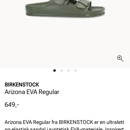
BIRKENSTOCK
Arizona EVA Regular
Pris
649,-
Arizona EVA Regular fra BIRKENSTOCK er en ultralett
og elastisk sandal i syntetisk EVA-materiale. Inspirert