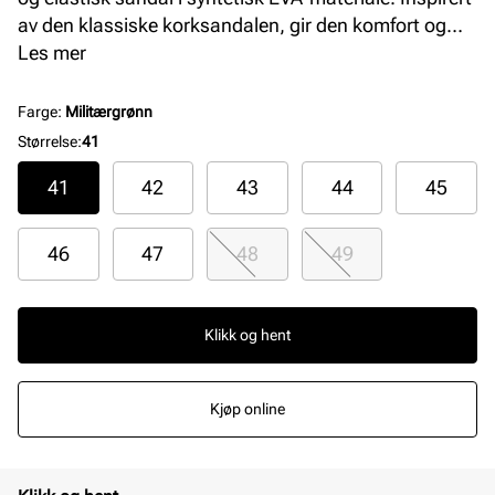
av den klassiske korksandalen, gir den komfort og
slitestyrke, perfekt for strand og fritid. Sandalen har
Les mer
justerbare spenner for optimal passform og en
dempende EVA-såle som gir god støtte gjennom hele
Farge
:
Militærgrønn
dagen. Farge: Faded khaki
Størrelse
:
41
41
42
43
44
45
46
47
48
49
Klikk og hent
Kjøp online