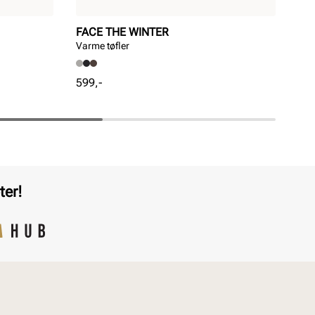
FACE THE WINTER
BI
Varme tøfler
Ari
Pris
Pri
599,-
1 5
ter!