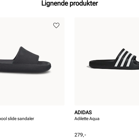
Lignende produkter
ADIDAS
ool slide sandaler
Adilette Aqua
Pris
279,-