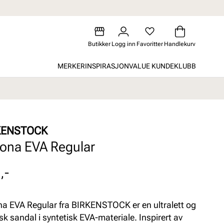
Butikker
Logg inn
Favoritter
Handlekurv
MERKER
INSPIRASJON
VALUE KUNDEKLUBB
KENSTOCK
zona EVA Regular
,-
na EVA Regular fra BIRKENSTOCK er en ultralett og
isk sandal i syntetisk EVA-materiale. Inspirert av