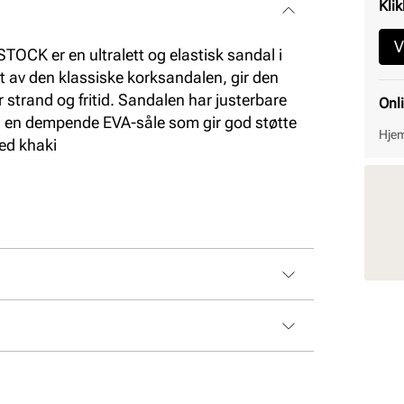
Klik
V
OCK er en ultralett og elastisk sandal i
rt av den klassiske korksandalen, gir den
r strand og fritid. Sandalen har justerbare
Onl
g en dempende EVA-såle som gir god støtte
Hjem
ed khaki