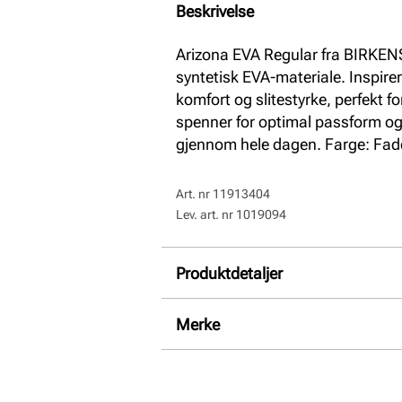
Beskrivelse
Arizona EVA Regular fra BIRKENST
syntetisk EVA-materiale. Inspire
komfort og slitestyrke, perfekt fo
spenner for optimal passform o
gjennom hele dagen. Farge: Fad
Art. nr
11913404
Lev. art. nr
1019094
Produktdetaljer
Overdel:
Syntetisk
Merke
For:
Syntet
Såle:
EVA såle