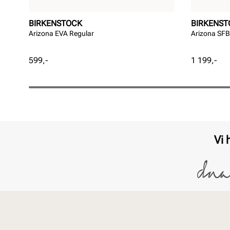
BIRKENSTOCK
BIRKENST
Arizona EVA Regular
Arizona SFB
Pris
Pris
599,-
1 199,-
Vi 