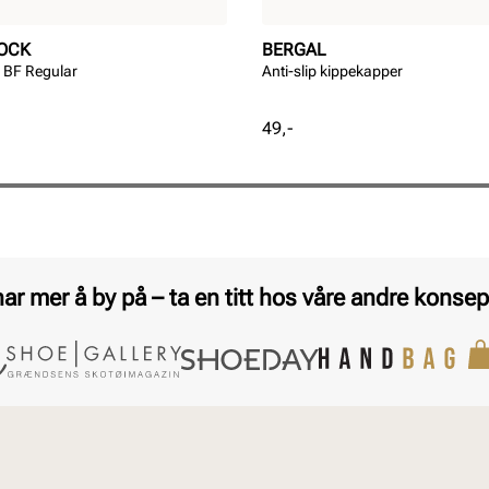
OCK
BERGAL
 BF Regular
Anti-slip kippekapper
Pris
49,-
har mer å by på – ta en titt hos våre andre konsep