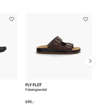
FLY FLOT
UN
Fotsengsandal
Sup
Pris
Pri
699,-
299