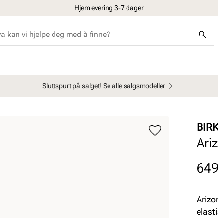
Hjemlevering 3-7 dager
Sluttspurt på salget! Se alle salgsmodeller
BIR
Ari
Pris
649
Arizo
elast