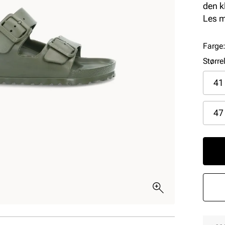
den k
slites
Les 
juste
dempe
Farge
dagen
Større
41
47