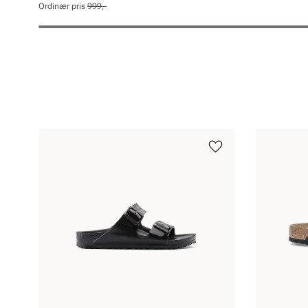
pris
pris
Ordinær pris
999,-
Pris
Pris