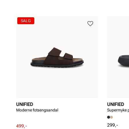
SALG
UNIFIED
UNIFIED
Moderne fotsengsandal
Supermyke p
Pris
299,-
Rabattert
Ordinær
499,-