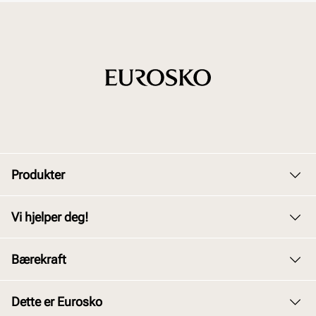
Produkter
Dame
Vi hjelper deg!
Herre
Kundeservice
Bærekraft
Barn
Bytte og retur
Junior
Vårt arbeid
Dette er Eurosko
Kjøpsbetingelser