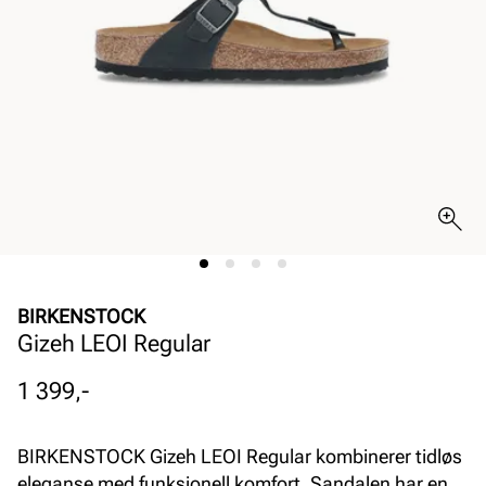
BIRKENSTOCK
Gizeh LEOI Regular
Pris
1 399,-
BIRKENSTOCK Gizeh LEOI Regular kombinerer tidløs
eleganse med funksjonell komfort. Sandalen har en