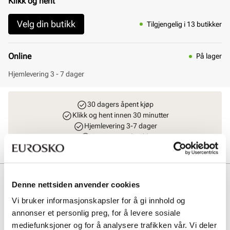
Klikk og hent
Velg din butikk
Tilgjengelig i 13 butikker
Online
På lager
Hjemlevering 3 - 7 dager
30 dagers åpent kjøp
Klikk og hent innen 30 minutter
Hjemlevering 3-7 dager
Gratis retur i butikk
Beskrivelse
Denne nettsiden anvender cookies
BIRKENSTOCK Gizeh LEOI Regular kombinerer tidløs eleganse med
Vi bruker informasjonskapsler for å gi innhold og
funksjonell komfort. Sandalen har en overdel i oljet nubukkskinn
annonser et personlig preg, for å levere sosiale
med åpen kant, og en formstøpt kork- og skinninnersåle som gir
mediefunksjoner og for å analysere trafikken vår. Vi deler
optimal støtte. EVA-yttersålen sikrer letthet og fleksibilitet, perfekt for