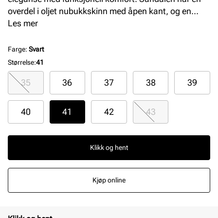
overdel i oljet nubukkskinn med åpen kant, og en
formstøpt kork- og skinninnersåle som gir optimal
Les mer
støtte. EVA-yttersålen sikrer letthet og fleksibilitet,
perfekt for dame som ønsker en minimalistisk og
Farge
:
Svart
moderne sandal.
Størrelse
:
41
35
36
37
38
39
40
41
42
43
Klikk og hent
Kjøp online