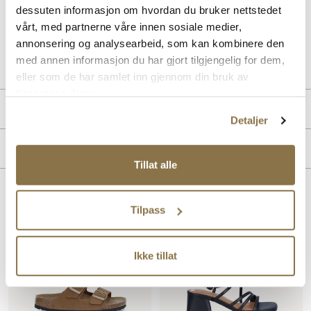
dessuten informasjon om hvordan du bruker nettstedet
dame som ønsker en minimalistisk og moderne sandal.
vårt, med partnerne våre innen sosiale medier,
annonsering og analysearbeid, som kan kombinere den
Art. nr
41192469
med annen informasjon du har gjort tilgjengelig for dem,
Lev. art. nr
845251
eller som de har samlet inn gjennom din bruk av
tjenestene deres.
Produktdetaljer
Detaljer
Overdel:
Skinn
Merke
For:
Skinn
Tillat alle
Innersåle:
Kork, Skinn
Såle:
EVA såle
Lignende produkter
Tilpass
SALG
Ikke tillat