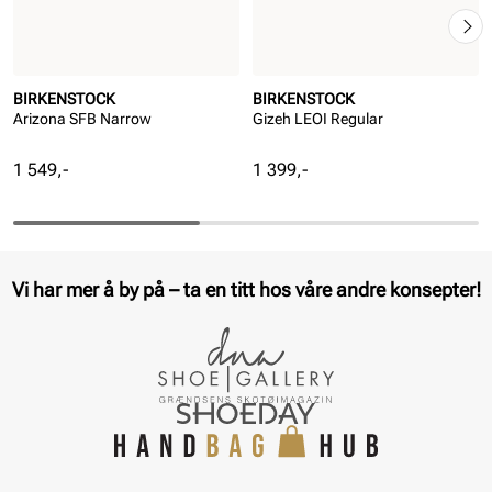
BIRKENSTOCK
BIRKENSTOCK
Arizona SFB Narrow
Gizeh LEOI Regular
Pris
Pris
1 549,-
1 399,-
Vi har mer å by på – ta en titt hos våre andre konsepter!