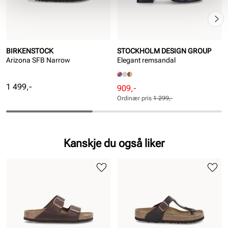
BIRKENSTOCK
STOCKHOLM DESIGN GROUP
Arizona SFB Narrow
Elegant remsandal
Pris
1 499,-
Rabattert
Ordinær
909,-
pris
pris
Ordinær pris
1 299,-
Pris
Pris
Kanskje du også liker