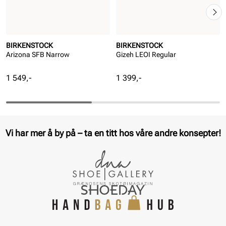
BIRKENSTOCK
BIRKENSTOCK
Arizona SFB Narrow
Gizeh LEOI Regular
Pris
Pris
1 549,-
1 399,-
Vi har mer å by på – ta en titt hos våre andre konsepter!