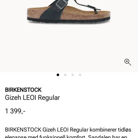
BIRKENSTOCK
Gizeh LEOI Regular
Pris
1 399,-
BIRKENSTOCK Gizeh LEOI Regular kombinerer tidløs
eleganse med funksjonell komfort. Sandalen har en