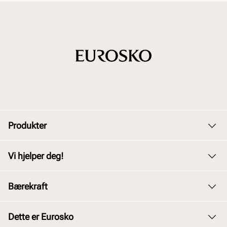
Produkter
Dame
Vi hjelper deg!
Herre
Kundeservice
Bærekraft
Barn
Bytte og retur
Junior
Vårt arbeid
Dette er Eurosko
Kjøpsbetingelser