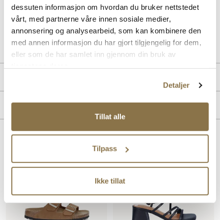
dessuten informasjon om hvordan du bruker nettstedet
dame som ønsker en minimalistisk og moderne sandal.
vårt, med partnerne våre innen sosiale medier,
annonsering og analysearbeid, som kan kombinere den
Art. nr
41192469
med annen informasjon du har gjort tilgjengelig for dem,
Lev. art. nr
845251
eller som de har samlet inn gjennom din bruk av
tjenestene deres.
Produktdetaljer
Detaljer
Overdel:
Skinn
Merke
For:
Skinn
Tillat alle
Innersåle:
Kork, Skinn
Såle:
EVA såle
Lignende produkter
Tilpass
SALG
Ikke tillat