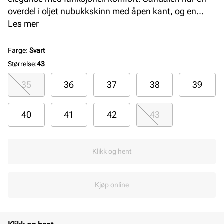
overdel i oljet nubukkskinn med åpen kant, og en
formstøpt kork- og skinninnersåle som gir optimal
Les mer
støtte. EVA-yttersålen sikrer letthet og fleksibilitet,
perfekt for dame som ønsker en minimalistisk og
Farge
:
Svart
moderne sandal.
Størrelse
:
43
35
36
37
38
39
40
41
42
43
Klikk og hent
Kjøp online