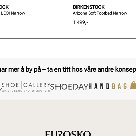
OCK
BIRKENSTOCK
B LEOI Narrow
Arizona Soft Footbed Narrow
Pris
1 499,-
har mer å by på – ta en titt hos våre andre konsep