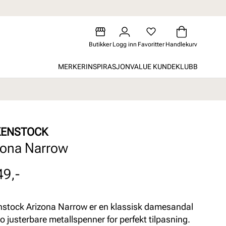
Butikker
Logg inn
Favoritter
Handlekurv
MERKER
INSPIRASJON
VALUE KUNDEKLUBB
KENSTOCK
zona Narrow
49,-
nstock Arizona Narrow er en klassisk damesandal
o justerbare metallspenner for perfekt tilpasning.