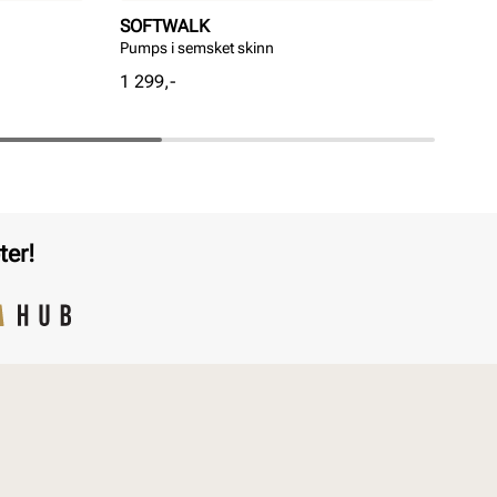
SOFTWALK
BI
Pumps i semsket skinn
Ari
Pris
Pri
1 299,-
1 1
ter!