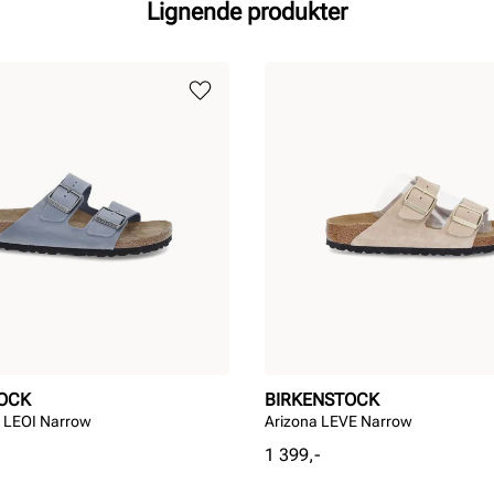
Lignende produkter
OCK
BIRKENSTOCK
B LEOI Narrow
Arizona LEVE Narrow
Pris
1 399,-