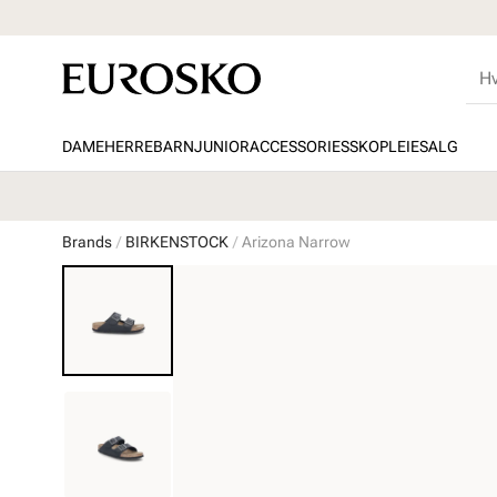
DAME
HERRE
BARN
JUNIOR
ACCESSORIES
SKOPLEIE
SALG
Brands
BIRKENSTOCK
Arizona Narrow