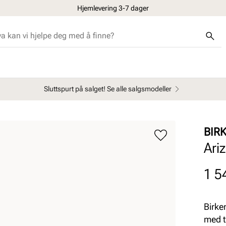
Hjemlevering 3-7 dager
Sluttspurt på salget! Se alle salgsmodeller
BIR
Ari
Pris
1 5
Birke
med t