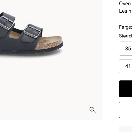
Overde
mens 
Les 
skumi
ytters
Farge
Større
35
41