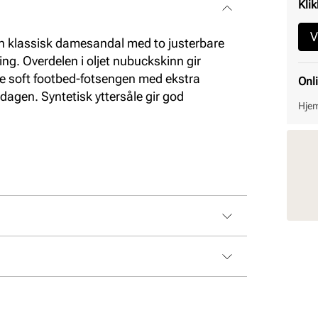
Klik
V
n klassisk damesandal med to justerbare
ing. Overdelen i oljet nubuckskinn gir
ke soft footbed-fotsengen med ekstra
Onl
dagen. Syntetisk yttersåle gir god
Hjem