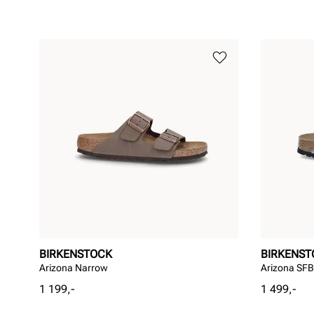
BIRKENSTOCK
BIRKENST
Arizona Narrow
Arizona SF
Pris
Pris
1 199,-
1 499,-