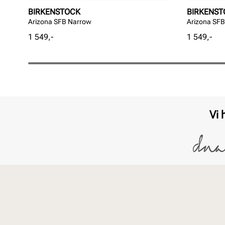
BIRKENSTOCK
BIRKENST
Arizona SFB Narrow
Arizona SF
Pris
Pris
1 549,-
1 549,-
Vi 