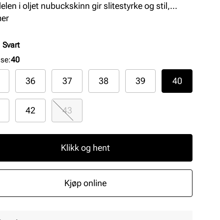
len i oljet nubuckskinn gir slitestyrke og stil,
den myke soft footbed-fotsengen med ekstra
mer
nnlegg sikrer komfort hele dagen. Syntetisk
åle gir god holdbarhet og stabilitet.
:
Svart
lse
:
40
36
37
38
39
40
42
43
Klikk og hent
Kjøp online