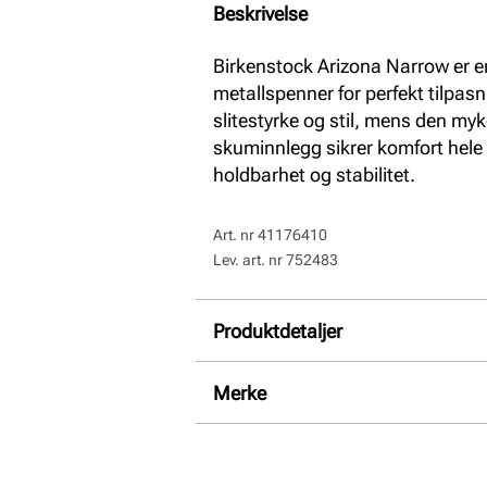
Beskrivelse
Birkenstock Arizona Narrow er e
metallspenner for perfekt tilpasn
slitestyrke og stil, mens den my
skuminnlegg sikrer komfort hele 
holdbarhet og stabilitet.
Art. nr
41176410
Lev. art. nr
752483
Produktdetaljer
Overdel:
Skinn
Merke
For:
Skinn
Innersåle:
Skinn
Såle:
Syntet