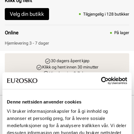
Klikk og hent
Velg din butikk
Tilgjengelig i 128 butikker
Online
På lager
Hjemlevering 3 - 7 dager
30 dagers åpent kjøp
Klikk og hent innen 30 minutter
Hjemlevering 3-7 dager
Gratis retur i butikk
Denne nettsiden anvender cookies
Beskrivelse
Vi bruker informasjonskapsler for å gi innhold og
Birkenstock Arizona Narrow er en klassisk damesandal med to
annonser et personlig preg, for å levere sosiale
justerbare metallspenner for perfekt tilpasning. Overdelen i oljet
mediefunksjoner og for å analysere trafikken vår. Vi deler
nubuckskinn gir slitestyrke og stil, mens den myke soft footbed-
dessuten informasjon om hvordan du bruker nettstedet
fotsengen med ekstra skuminnlegg sikrer komfort hele dagen.