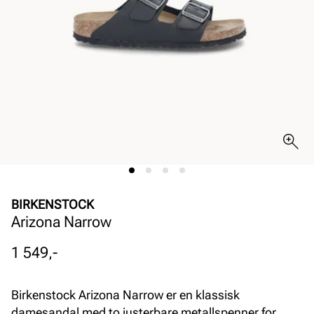
BIRKENSTOCK
Arizona Narrow
Pris
1 549,-
Birkenstock Arizona Narrow er en klassisk
damesandal med to justerbare metallspenner for