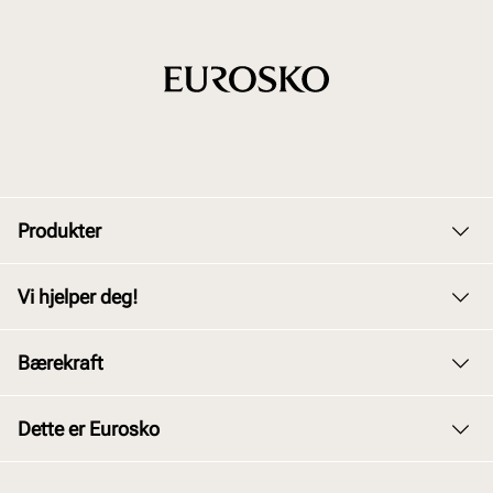
Produkter
Dame
Vi hjelper deg!
Herre
Kundeservice
Bærekraft
Barn
Bytte og retur
Junior
Vårt arbeid
Dette er Eurosko
Kjøpsbetingelser
Tilbehør
Våre policyer
Personvernerklæring
Om oss