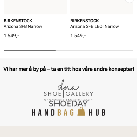
BIRKENSTOCK
BIRKENSTOCK
Arizona SFB Narrow
Arizona SFB LEOI Narrow
Pris
Pris
1 549,-
1 549,-
Vi har mer å by på – ta en titt hos våre andre konsepter!