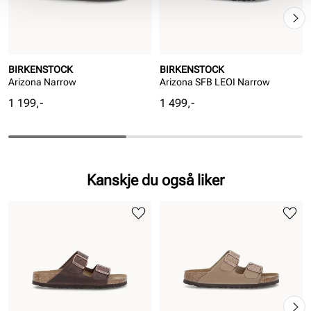
BIRKENSTOCK
BIRKENSTOCK
Arizona Narrow
Arizona SFB LEOI Narrow
Pris
Pris
1 199,-
1 499,-
Kanskje du også liker