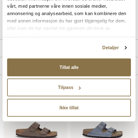
Syntetisk yttersåle gir god holdbarhet og stabilitet.
vårt, med partnerne våre innen sosiale medier,
annonsering og analysearbeid, som kan kombinere den
med annen informasjon du har gjort tilgjengelig for dem,
Art. nr
41176410
eller som de har samlet inn gjennom din bruk av
Lev. art. nr
752483
tjenestene deres.
Detaljer
Produktdetaljer
Overdel:
Skinn
Merke
Tillat alle
For:
Skinn
Innersåle:
Skinn
Såle:
Syntet
Tilpass
Lignende produkter
Ikke tillat