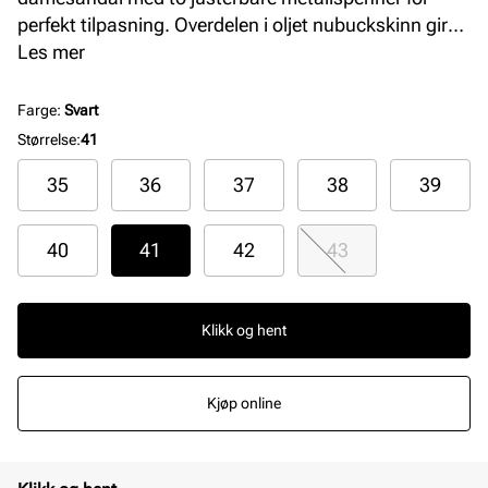
perfekt tilpasning. Overdelen i oljet nubuckskinn gir
slitestyrke og stil, mens den myke soft footbed-
Les mer
fotsengen med ekstra skuminnlegg sikrer komfort
hele dagen. Syntetisk yttersåle gir god holdbarhet og
Farge
:
Svart
stabilitet.
Størrelse
:
41
35
36
37
38
39
40
41
42
43
Klikk og hent
Kjøp online