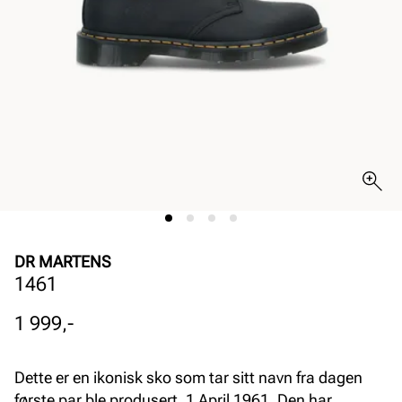
DR MARTENS
1461
Pris
1 999,-
Dette er en ikonisk sko som tar sitt navn fra dagen
første par ble produsert, 1 April 1961. Den har