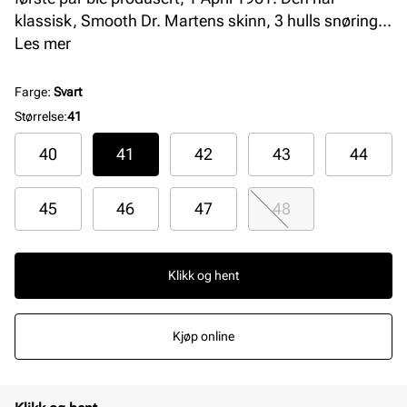
klassisk, Smooth Dr. Martens skinn, 3 hulls snøring
og den legendariske gule stikningen. Sålen er Dr.
Les mer
Martens Ultra komfortable AirWair såle.
Farge
:
Svart
Størrelse
:
41
40
41
42
43
44
45
46
47
48
Klikk og hent
Kjøp online