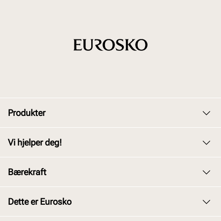
Produkter
Dame
Vi hjelper deg!
Herre
Kundeservice
Bærekraft
Barn
Bytte og retur
Junior
Vårt arbeid
Dette er Eurosko
Kjøpsbetingelser
Tilbehør
Våre policyer