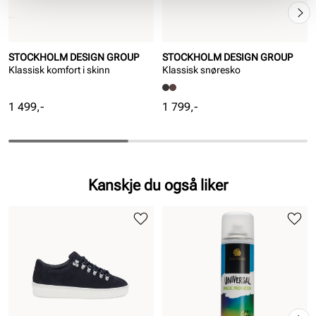
STOCKHOLM DESIGN GROUP
STOCKHOLM DESIGN GROUP
Klassisk komfort i skinn
Klassisk snøresko
Pris
Pris
1 499,-
1 799,-
Kanskje du også liker