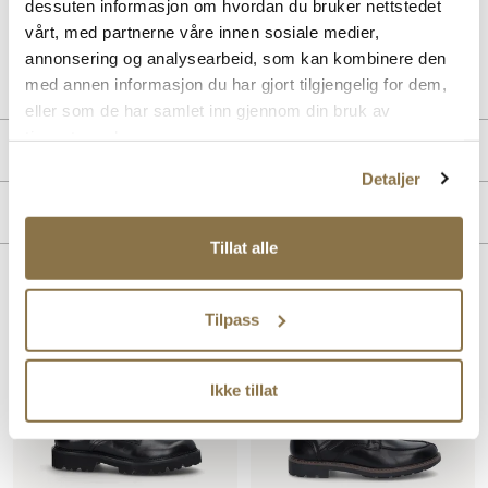
dessuten informasjon om hvordan du bruker nettstedet
vårt, med partnerne våre innen sosiale medier,
Art. nr
02147402
annonsering og analysearbeid, som kan kombinere den
Lev. art. nr
31994001
med annen informasjon du har gjort tilgjengelig for dem,
eller som de har samlet inn gjennom din bruk av
tjenestene deres.
Produktdetaljer
Detaljer
Overdel:
Skinn
Merke
For:
Uforet
Tillat alle
Lignende produkter
Tilpass
Ikke tillat