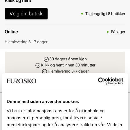
Klikk og hent
Velg din butikk
Tilgjengelig i 8 butikker
Online
På lager
Hjemlevering 3 - 7 dager
30 dagers åpent kjøp
Klikk og hent innen 30 minutter
Hjemlevering 3-7 dager
Gratis retur i butikk
Beskrivelse
Denne nettsiden anvender cookies
Vi bruker informasjonskapsler for å gi innhold og
Dette er en ikonisk sko som tar sitt navn fra dagen første par ble
annonser et personlig preg, for å levere sosiale
produsert, 1 April 1961. Den har klassisk, Smooth Dr. Martens
skinn, 3 hulls snøring og den legendariske gule stikningen. Sålen er
mediefunksjoner og for å analysere trafikken vår. Vi deler
Dr. Martens Ultra komfortable AirWair såle.