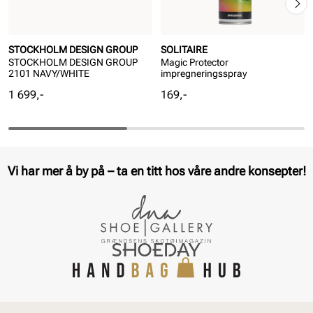
STOCKHOLM DESIGN GROUP
SOLITAIRE
STOCKHOLM DESIGN GROUP
Magic Protector
2101 NAVY/WHITE
impregneringsspray
Pris
Pris
1 699,-
169,-
Vi har mer å by på – ta en titt hos våre andre konsepter!