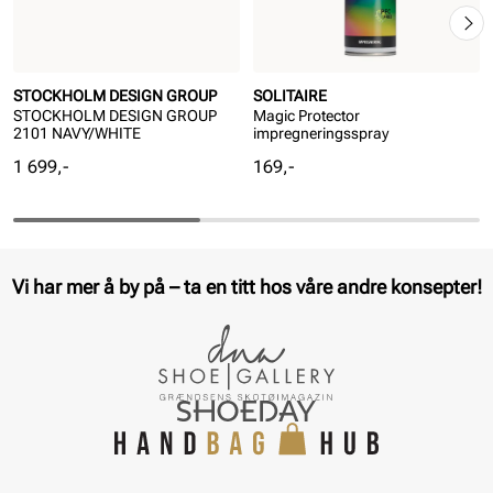
STOCKHOLM DESIGN GROUP
SOLITAIRE
STOCKHOLM DESIGN GROUP
Magic Protector
2101 NAVY/WHITE
impregneringsspray
Pris
Pris
1 699,-
169,-
Vi har mer å by på – ta en titt hos våre andre konsepter!