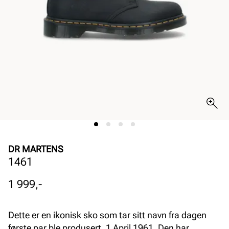
DR MARTENS
1461
Pris
1 999,-
Dette er en ikonisk sko som tar sitt navn fra dagen
første par ble produsert, 1 April 1961. Den har