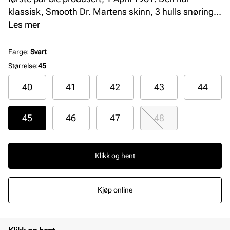
klassisk, Smooth Dr. Martens skinn, 3 hulls snøring
og den legendariske gule stikningen. Sålen er Dr.
Les mer
Martens Ultra komfortable AirWair såle.
Farge
:
Svart
Størrelse
:
45
40
41
42
43
44
45
46
47
48
Klikk og hent
Kjøp online