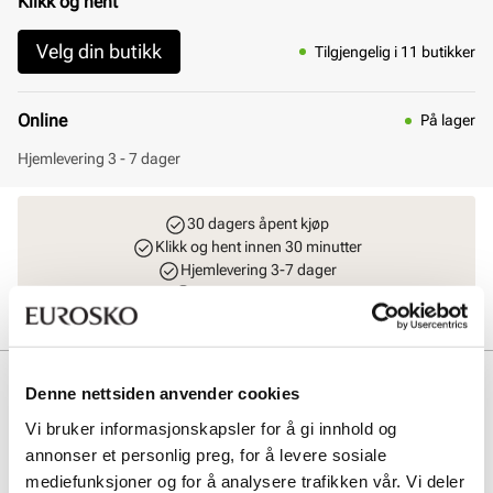
Klikk og hent
Velg din butikk
Tilgjengelig i 11 butikker
Online
På lager
Hjemlevering 3 - 7 dager
30 dagers åpent kjøp
Klikk og hent innen 30 minutter
Hjemlevering 3-7 dager
Gratis retur i butikk
Beskrivelse
Denne nettsiden anvender cookies
Dette er en ikonisk sko som tar sitt navn fra dagen første par ble
Vi bruker informasjonskapsler for å gi innhold og
produsert, 1 April 1961. Den har klassisk, Smooth Dr. Martens
annonser et personlig preg, for å levere sosiale
skinn, 3 hulls snøring og den legendariske gule stikningen. Sålen er
mediefunksjoner og for å analysere trafikken vår. Vi deler
Dr. Martens Ultra komfortable AirWair såle.