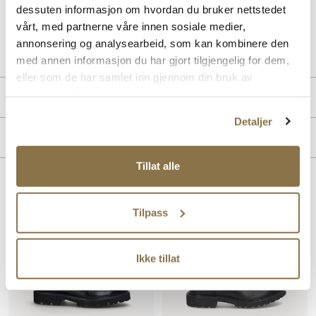
dessuten informasjon om hvordan du bruker nettstedet
vårt, med partnerne våre innen sosiale medier,
Art. nr
02147402
annonsering og analysearbeid, som kan kombinere den
Lev. art. nr
31994001
med annen informasjon du har gjort tilgjengelig for dem,
eller som de har samlet inn gjennom din bruk av
tjenestene deres.
Produktdetaljer
Detaljer
Overdel:
Skinn
Merke
For:
Uforet
Tillat alle
Lignende produkter
Tilpass
Ikke tillat