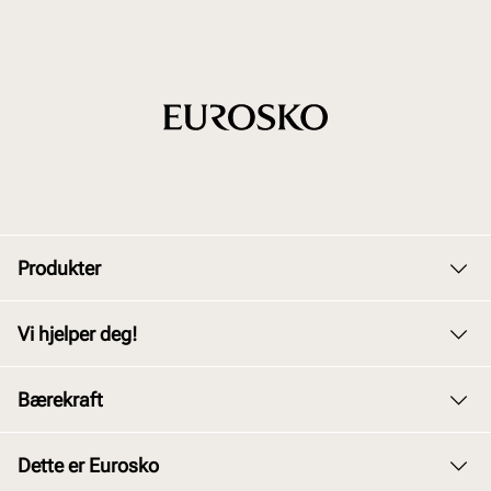
Produkter
Dame
Vi hjelper deg!
Herre
Kundeservice
Bærekraft
Barn
Bytte og retur
Junior
Vårt arbeid
Dette er Eurosko
Kjøpsbetingelser
Tilbehør