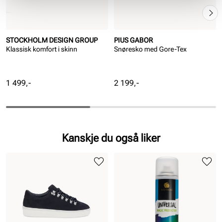
STOCKHOLM DESIGN GROUP
PIUS GABOR
Klassisk komfort i skinn
Snøresko med Gore-Tex
Pris
Pris
1 499,-
2 199,-
Kanskje du også liker