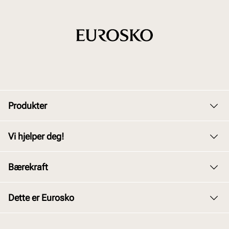
Produkter
Dame
Vi hjelper deg!
Herre
Kundeservice
Bærekraft
Barn
Bytte og retur
Junior
Vårt arbeid
Dette er Eurosko
Kjøpsbetingelser
Tilbehør
Våre policyer
Personvernerklæring
Om oss