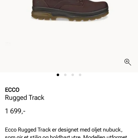
ECCO
Rugged Track
Pris
1 699,-
Ecco Rugged Track er designet med oljet nubuck,
som gir et stilig og holdbart ytre. Modellen utformet