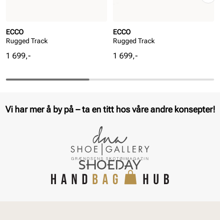
ECCO
ECCO
Rugged Track
Rugged Track
Pris
Pris
1 699,-
1 699,-
Vi har mer å by på – ta en titt hos våre andre konsepter!