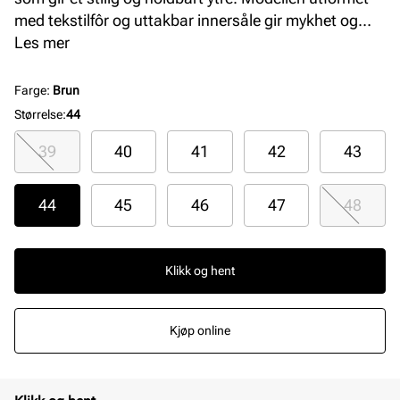
med tekstilfôr og uttakbar innersåle gir mykhet og
pusteevne. Dette er en lett, fleksibel og komfortabel
Les mer
modell som passer perfekt som arbeids- og fritidssko.
Farge: Mocha
Farge
:
Brun
Størrelse
:
44
39
40
41
42
43
44
45
46
47
48
Klikk og hent
Kjøp online