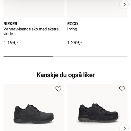
RIEKER
ECCO
Vannavvisende sko med ekstra
Irving
vidde
Pris
Pris
1 199,-
1 299,-
Kanskje du også liker