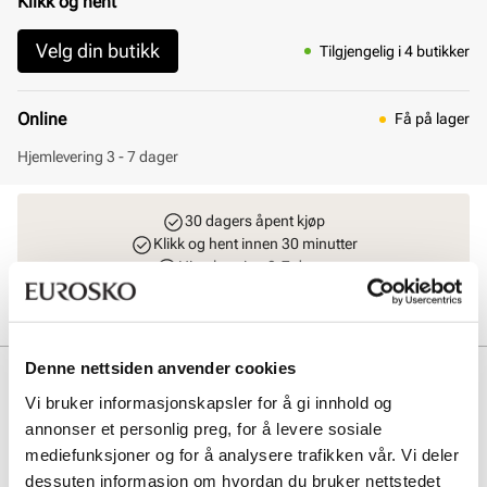
Klikk og hent
Velg din butikk
Tilgjengelig i 4 butikker
Online
Få på lager
Hjemlevering 3 - 7 dager
30 dagers åpent kjøp
Klikk og hent innen 30 minutter
Hjemlevering 3-7 dager
Gratis retur i butikk
Denne nettsiden anvender cookies
Beskrivelse
Vi bruker informasjonskapsler for å gi innhold og
Ecco Rugged Track er designet med oljet nubuck, som gir et stilig og
annonser et personlig preg, for å levere sosiale
holdbart ytre. Modellen utformet med tekstilfôr og uttakbar innersåle
mediefunksjoner og for å analysere trafikken vår. Vi deler
gir mykhet og pusteevne. Dette er en lett, fleksibel og komfortabel
dessuten informasjon om hvordan du bruker nettstedet
modell som passer perfekt som arbeids- og fritidssko. Farge: Mocha