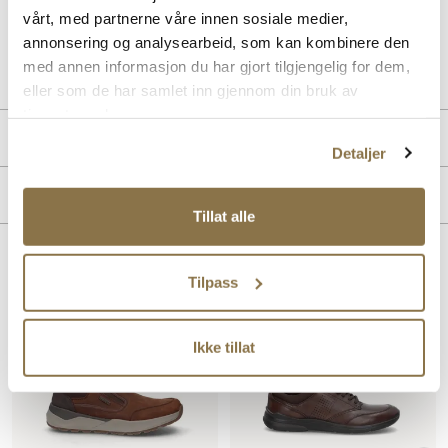
vårt, med partnerne våre innen sosiale medier,
annonsering og analysearbeid, som kan kombinere den
Art. nr
02247411
med annen informasjon du har gjort tilgjengelig for dem,
Lev. art. nr
838134
eller som de har samlet inn gjennom din bruk av
tjenestene deres.
Produktdetaljer
Detaljer
Overdel:
Fettet skinn, Nubuk skinn
Merke
For:
Textil
Tillat alle
Såle:
Godt grep, Gummi, Støtdempende
Membran:
Vanntett
Lignende produkter
Tilpass
Ikke tillat