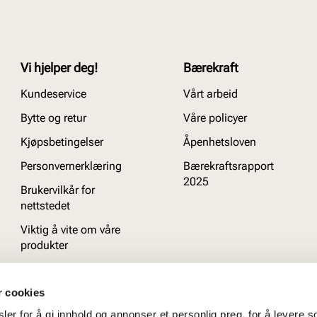
Vi hjelper deg!
Bærekraft
Kundeservice
Vårt arbeid
Bytte og retur
Våre policyer
Kjøpsbetingelser
Åpenhetsloven
Personvernerklæring
Bærekraftsrapport
2025
Brukervilkår for
nettstedet
Viktig å vite om våre
produkter
Ofte stilte spørsmål
r cookies
er for å gi innhold og annonser et personlig preg, for å levere s