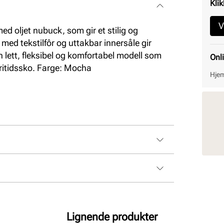
Klik
V
d oljet nubuck, som gir et stilig og
med tekstilfôr og uttakbar innersåle gir
 lett, fleksibel og komfortabel modell som
Onl
fritidssko. Farge: Mocha
Hjem
kinn
tdempende
Lignende produkter