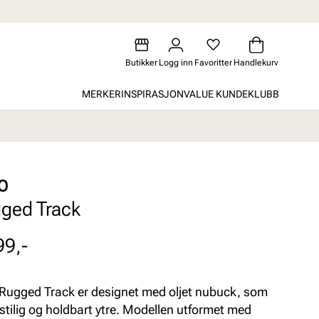
Butikker
Logg inn
Favoritter
Handlekurv
MERKER
INSPIRASJON
VALUE KUNDEKLUBB
O
ged Track
99,-
Rugged Track er designet med oljet nubuck, som
stilig og holdbart ytre. Modellen utformet med