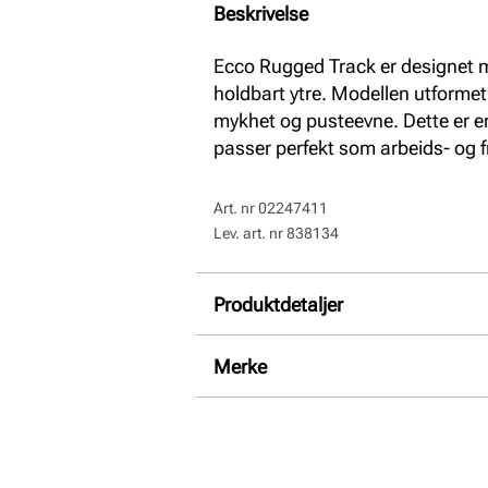
Beskrivelse
Ecco Rugged Track er designet me
holdbart ytre. Modellen utformet 
mykhet og pusteevne. Dette er en
passer perfekt som arbeids- og 
Art. nr
02247411
Lev. art. nr
838134
Produktdetaljer
Overdel:
Fettet skinn, Nubuk s
Merke
For:
Textil
Såle:
Godt grep, Gummi, Stø
Membran:
Vanntett