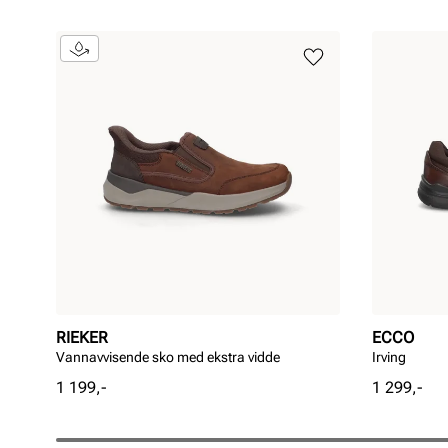
RIEKER
ECCO
Vannavvisende sko med ekstra vidde
Irving
Pris
Pris
1 199,-
1 299,-