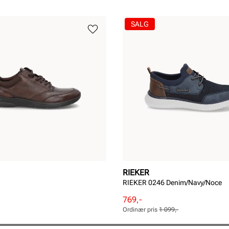
SALG
RIEKER
RIEKER 0246 Denim/Navy/Noce
Rabattert
Ordinær
769,-
pris
pris
Ordinær pris
1 099,-
Pris
Pris