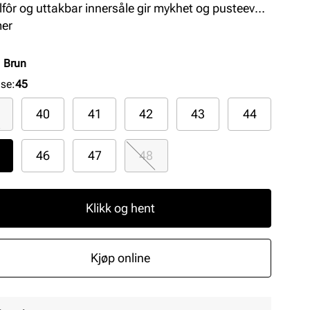
ilfôr og uttakbar innersåle gir mykhet og pusteevne.
 er en lett, fleksibel og komfortabel modell som
mer
r perfekt som arbeids- og fritidssko. Farge: Mocha
:
Brun
lse
:
45
40
41
42
43
44
46
47
48
Klikk og hent
Kjøp online