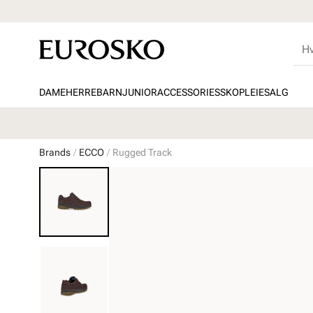
DAME
HERRE
BARN
JUNIOR
ACCESSORIES
SKOPLEIE
SALG
Brands
ECCO
Rugged Track