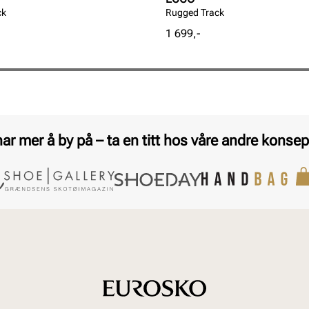
ck
Rugged Track
Pris
1 699,-
har mer å by på – ta en titt hos våre andre konsep