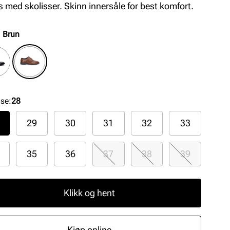
s med skolisser. Skinn innersåle for best komfort.
:
Brun
lse
:
28
29
30
31
32
33
35
36
37
38
39
Klikk og hent
Kjøp online