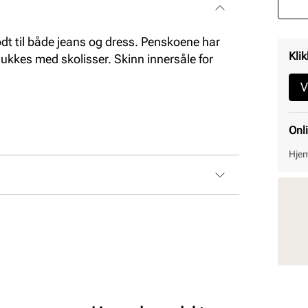
t til både jeans og dress. Penskoene har
Klik
lukkes med skolisser. Skinn innersåle for
V
Onl
Hjem