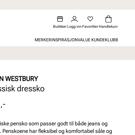
Butikker
Logg inn
Favoritter
Handlekurv
MERKER
INSPIRASJON
VALUE KUNDEKLUBB
N WESTBURY
ssisk dressko
,-
iske pensko som passer godt til både jeans og
. Penskoene har fleksibel og komfortabel såle og