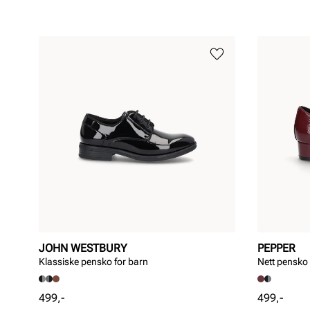
JOHN WESTBURY
PEPPER
Klassiske pensko for barn
Nett pensko
Pris
Pris
499,-
499,-