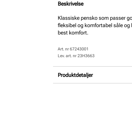
Beskrivelse
Klassiske pensko som passer god
fleksibel og komfortabel såle og 
best komfort.
Art. nr
67243001
Lev. art. nr
23H3663
Produktdetaljer
Overdel:
Skinn
For:
Skinn
Såle:
Syntet/Gummi