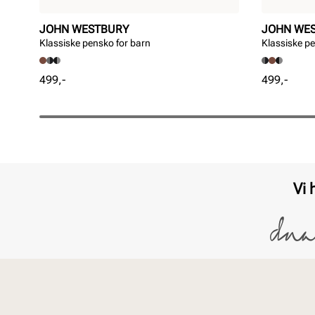
JOHN WESTBURY
JOHN WE
Klassiske pensko for barn
Klassiske pe
Pris
Pris
499,-
499,-
Vi 