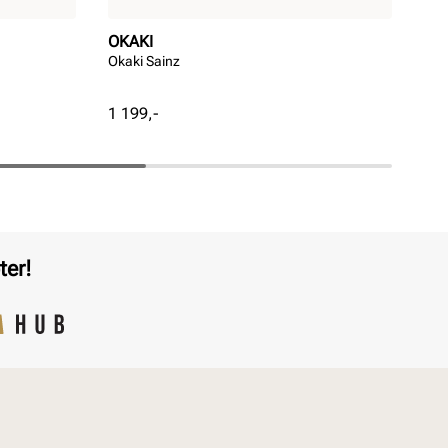
OKAKI
PE
Okaki Sainz
Bal
Pris
Pri
1 199,-
499
ter!