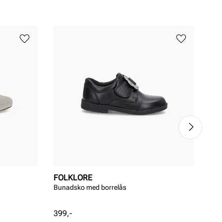
FOLKLORE
FO
Bunadsko med borrelås
Bun
Pris
Pri
399,-
399