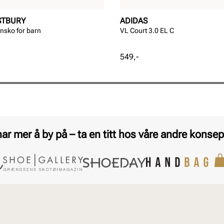
STBURY
ADIDAS
nsko for barn
VL Court 3.0 EL C
Pris
549,-
har mer å by på – ta en titt hos våre andre konsep