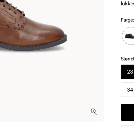
lukke
Farge
Større
28
34