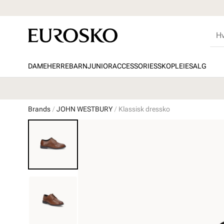
DAME
HERRE
BARN
JUNIOR
ACCESSORIES
SKOPLEIE
SALG
Brands
JOHN WESTBURY
Klassisk dressko