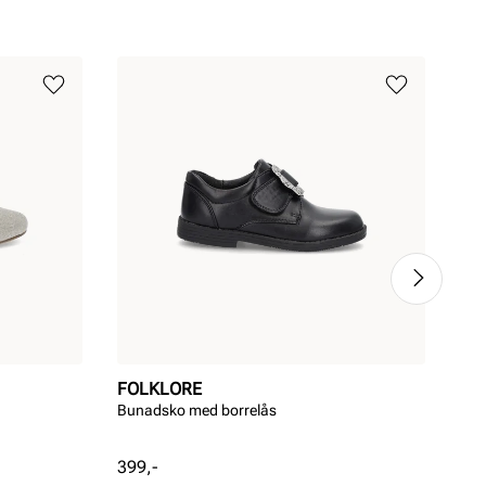
FOLKLORE
FO
Bunadsko med borrelås
Bun
Pris
Pri
399,-
399