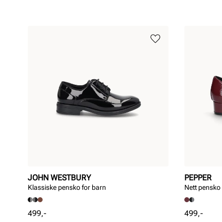
JOHN WESTBURY
PEPPER
Klassiske pensko for barn
Nett pensko
Pris
Pris
499,-
499,-