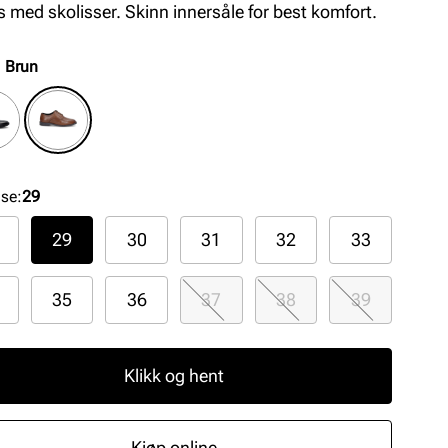
s med skolisser. Skinn innersåle for best komfort.
:
Brun
lse
:
29
29
30
31
32
33
35
36
37
38
39
Klikk og hent
Kjøp online