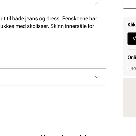
t til både jeans og dress. Penskoene har
Klik
lukkes med skolisser. Skinn innersåle for
V
Onl
Hjem