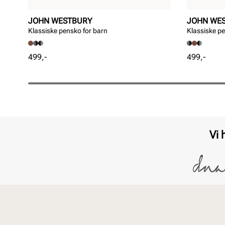
JOHN WESTBURY
JOHN WE
Klassiske pensko for barn
Klassiske pe
Pris
Pris
499,-
499,-
Vi 