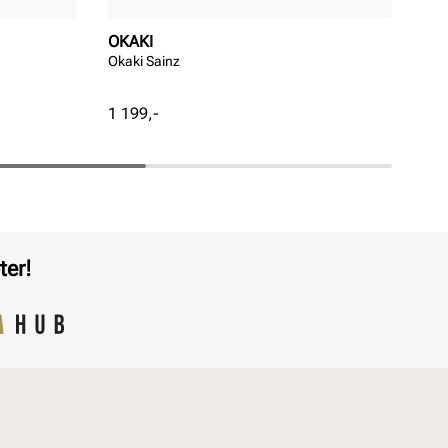
OKAKI
PE
Okaki Sainz
Bal
Pris
Pri
1 199,-
499
ter!