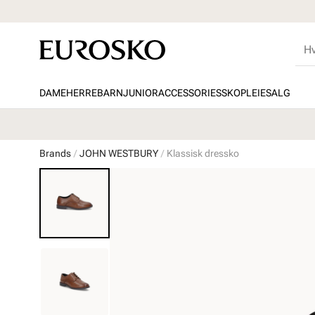
DAME
HERRE
BARN
JUNIOR
ACCESSORIES
SKOPLEIE
SALG
Brands
JOHN WESTBURY
Klassisk dressko