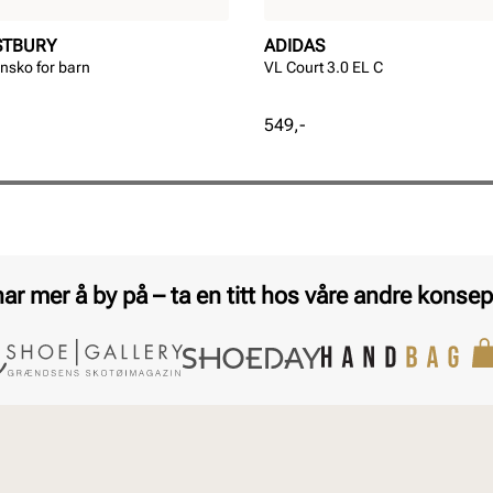
STBURY
ADIDAS
nsko for barn
VL Court 3.0 EL C
Pris
549,-
har mer å by på – ta en titt hos våre andre konsep