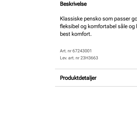
Beskrivelse
Klassiske pensko som passer god
fleksibel og komfortabel såle og 
best komfort.
Art. nr
67243001
Lev. art. nr
23H3663
Produktdetaljer
Overdel:
Skinn
For:
Skinn
Såle:
Syntet/Gummi