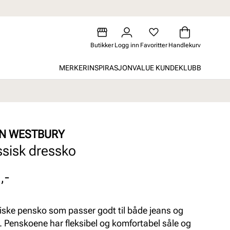
Butikker
Logg inn
Favoritter
Handlekurv
MERKER
INSPIRASJON
VALUE KUNDEKLUBB
N WESTBURY
ssisk dressko
,-
iske pensko som passer godt til både jeans og
. Penskoene har fleksibel og komfortabel såle og