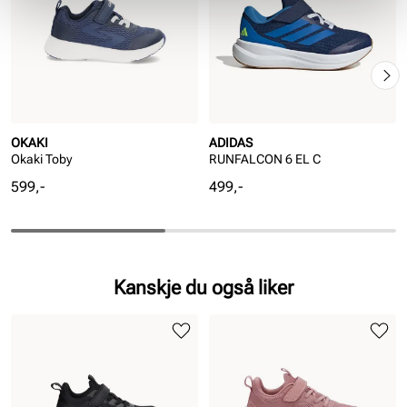
OKAKI
ADIDAS
Okaki Toby
RUNFALCON 6 EL C
Pris
Pris
599,-
499,-
Kanskje du også liker