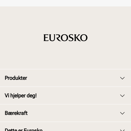
Produkter
Dame
Vi hjelper deg!
Herre
Kundeservice
Bærekraft
Barn
Bytte og retur
Junior
Vårt arbeid
Dette er Eurosko