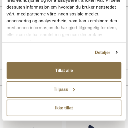
dessuten informasjon om hvordan du bruker nettstedet
vårt, med partnerne våre innen sosiale medier,
Beskrivelse
annonsering og analysearbeid, som kan kombinere den
Lette joggesko for barn og junior har en luftig tekstiloverdel,
med annen informasjon du har gjort tilgjengelig for dem,
strikklisser og borrelås som gir enkel tilpasning og komfort. Perfekt
eller som de har samlet inn gjennom din bruk av
for aktive føtter med praktisk design og god pusteevne.
tjenestene deres.
Detaljer
Art. nr
65453022
Lev. art. nr
25V3516
Tillat alle
Produktdetaljer
Tilpass
Overdel:
Textil
For:
Textil
Lignende produkter
Ikke tillat