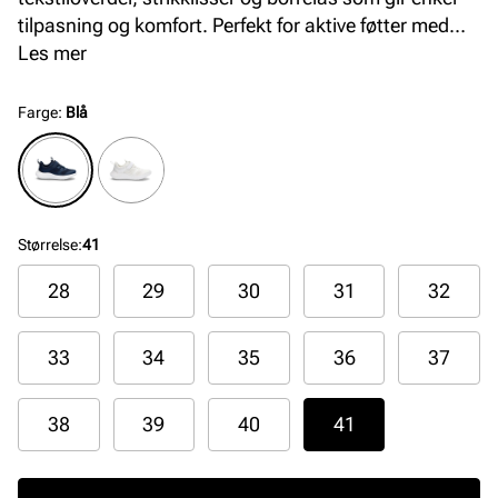
tilpasning og komfort. Perfekt for aktive føtter med
praktisk design og god pusteevne.
Les mer
Farge
:
Blå
Størrelse
:
41
28
29
30
31
32
33
34
35
36
37
38
39
40
41