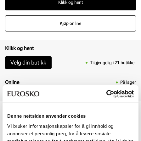
Klikk og hent
Kjøp online
Klikk og hent
Velg din butikk
Tilgjengelig i 21 butikker
Online
På lager
Hjemlevering 3 - 7 dager
30 dagers åpent kjøp
Denne nettsiden anvender cookies
Klikk og hent innen 30 minutter
Hjemlevering 3-7 dager
Vi bruker informasjonskapsler for å gi innhold og
Gratis retur i butikk
annonser et personlig preg, for å levere sosiale
mediefunksjoner og for å analysere trafikken vår. Vi deler