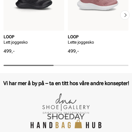
LOOP
LOOP
Lett joggesko
Lette joggesko
Pris
Pris
499,-
499,-
Vi har mer å by på – ta en titt hos våre andre konsepter!