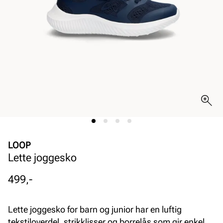
LOOP
Lette joggesko
Pris
499,-
Lette joggesko for barn og junior har en luftig
tekstiloverdel, strikklisser og borrelås som gir enkel