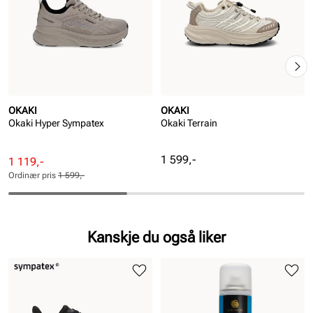
OKAKI
OKAKI
Okaki Hyper Sympatex
Okaki Terrain
Pris
1 599,-
Rabattert
Ordinær
1 119,-
pris
pris
Ordinær pris
1 599,-
Pris
Pris
Kanskje du også liker