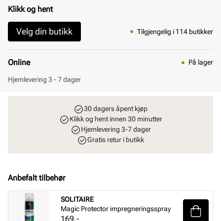
Klikk og hent
Velg din butikk
Tilgjengelig i 114 butikker
Online
På lager
Hjemlevering 3 - 7 dager
30 dagers åpent kjøp
Klikk og hent innen 30 minutter
Hjemlevering 3-7 dager
Gratis retur i butikk
Anbefalt tilbehør
SOLITAIRE
Magic Protector impregneringsspray
Pris
169,-