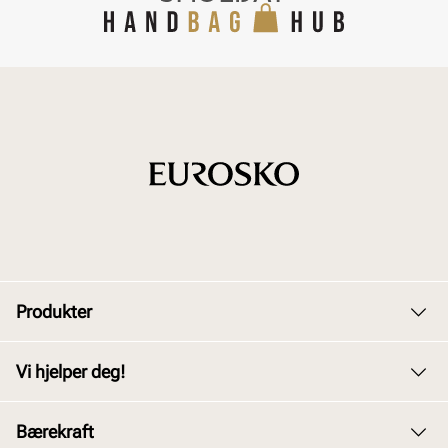
Produkter
Dame
Vi hjelper deg!
Herre
Kundeservice
Bærekraft
Barn