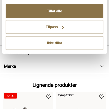
god demping og har et gummipanel med ekstra godt grep under.
Den bærekraftige Sympatex-membranen gjør at skoen er 100%
Tillat alle
vanntett og pustende. Les gjerne mer om Sympatex på våre
temasider her på nettsiden.
Tilpass
Art. nr
35763002
Lev. art. nr
26V1319
Ikke tillat
Produktdetaljer
Overdel:
Mesh
Merke
For:
Textil
Såle:
EVA såle, Gummi
Membran:
Sympatex
Lignende produkter
SALG