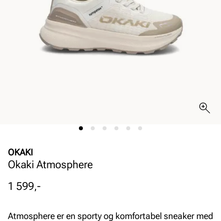
OKAKI
Okaki Atmosphere
Pris
1 599,-
Atmosphere er en sporty og komfortabel sneaker med