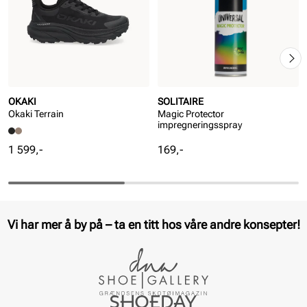
OKAKI
SOLITAIRE
Okaki Terrain
Magic Protector
impregneringsspray
Pris
Pris
1 599,-
169,-
Vi har mer å by på – ta en titt hos våre andre konsepter!