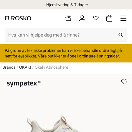
Hjemlevering 3-7 dager
På grunn av tekniske problemer kan vi ikke behandle ordre lagt på
nett for øyeblikket. Våre butikker er åpne i ordinære åpningstider.
Brands
OKAKI
Okaki Atmosphere