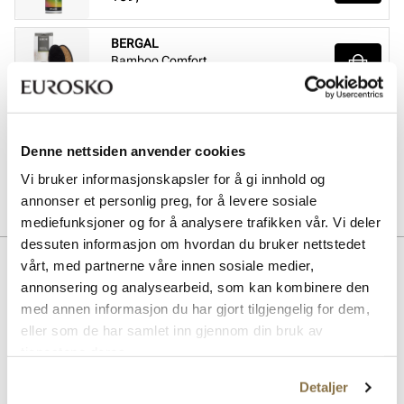
BERGAL
Bamboo Comfort
Pris
229,-
SOLITAIRE
Sneaker Magic wash
Denne nettsiden anvender cookies
Pris
149,-
Vi bruker informasjonskapsler for å gi innhold og
annonser et personlig preg, for å levere sosiale
mediefunksjoner og for å analysere trafikken vår. Vi deler
dessuten informasjon om hvordan du bruker nettstedet
Beskrivelse
vårt, med partnerne våre innen sosiale medier,
annonsering og analysearbeid, som kan kombinere den
Atmosphere er en sporty og komfortabel sneaker med vanntett og
med annen informasjon du har gjort tilgjengelig for dem,
pustende Sympatex-membran. Tekstilmaterialet i overdelen gir en
eller som de har samlet inn gjennom din bruk av
myk og komfortabel passform, og overdelen har i tillegg
forsterkende partier som øker slitestyrken. Over snørepartiet ligger
tjenestene deres.
det en strikk, som lissene kan festes under slik at man minimerer
risikoen for at de kan henge seg fast i noe. Skoen har en stabilisator i
Detaljer
hælpartiet som gjør skoen ekstra stabil. Yttersålen er kraftig med