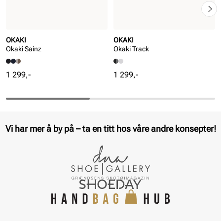
OKAKI
OKAKI
Okaki Sainz
Okaki Track
Pris
Pris
1 299,-
1 299,-
Vi har mer å by på – ta en titt hos våre andre konsepter!