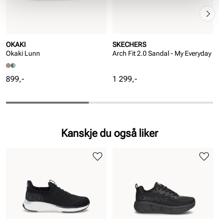
OKAKI
SKECHERS
Okaki Lunn
Arch Fit 2.0 Sandal - My Everyday
Pris
Pris
899,-
1 299,-
Kanskje du også liker