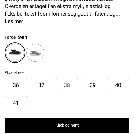
Overdelen er laget i en ekstra myk, elastisk og
fleksibel tekstil som former seg godt til foten, og
designet gjør at sandalen sitter godt. Modellen er
Les mer
ekstra luftig. Yttersålen i EVA Phylon er myk, fleksibel
og gir god stabilitet og demping. Dette forsterkes
Farge
:
Svart
også av fotsengen som er laget i mykt PU-materiale.
Størrelse
:
-
36
37
38
39
40
41
Klikk og hent