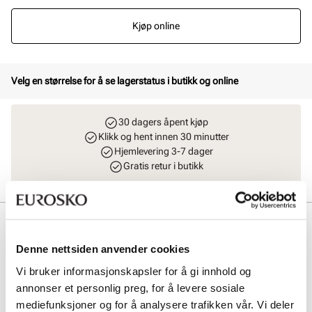
Kjøp online
Velg en størrelse for å se lagerstatus i butikk og online
30 dagers åpent kjøp
Klikk og hent innen 30 minutter
Hjemlevering 3-7 dager
Gratis retur i butikk
Beskrivelse
Denne nettsiden anvender cookies
Bonny er en ekstra myk og komfortabel sandal. Overdelen er laget i
en ekstra myk, elastisk og fleksibel tekstil som former seg godt til
Vi bruker informasjonskapsler for å gi innhold og
foten, og designet gjør at sandalen sitter godt. Modellen er ekstra
annonser et personlig preg, for å levere sosiale
luftig. Yttersålen i EVA Phylon er myk, fleksibel og gir god stabilitet og
demping. Dette forsterkes også av fotsengen som er laget i mykt PU-
mediefunksjoner og for å analysere trafikken vår. Vi deler