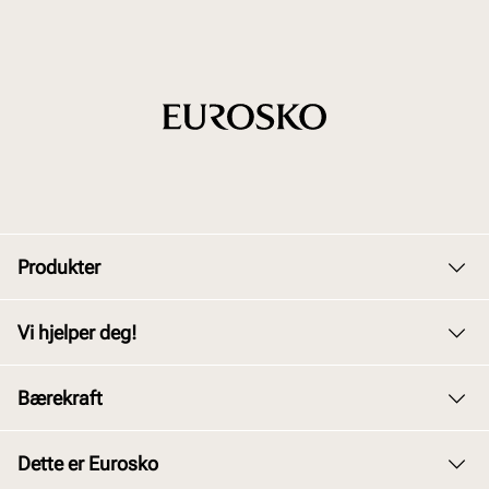
Produkter
Dame
Vi hjelper deg!
Herre
Kundeservice
Bærekraft
Barn
Bytte og retur
Junior
Vårt arbeid
Dette er Eurosko
Kjøpsbetingelser
Tilbehør