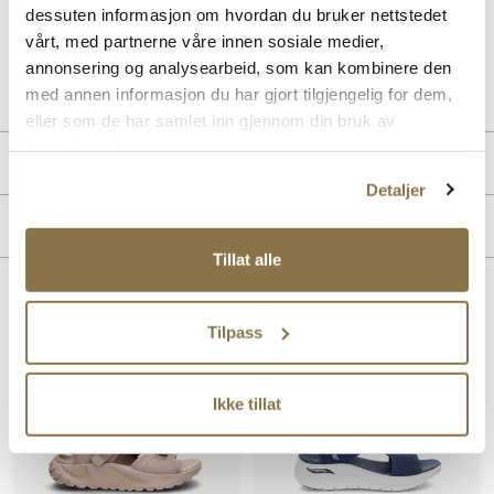
materiale.
dessuten informasjon om hvordan du bruker nettstedet
vårt, med partnerne våre innen sosiale medier,
Art. nr
41163009
annonsering og analysearbeid, som kan kombinere den
Lev. art. nr
26V1341
med annen informasjon du har gjort tilgjengelig for dem,
eller som de har samlet inn gjennom din bruk av
tjenestene deres.
Produktdetaljer
Detaljer
Overdel:
Textil
Merke
For:
Textil
Tillat alle
Lignende produkter
Tilpass
Ikke tillat