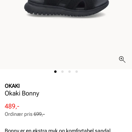
OKAKI
Okaki Bonny
Rabattert
Ordinær
489,-
pris
pris
Ordinær pris
699,-
Pris
Pris
Bonny er en ekstra myk og komfortabel sandal.