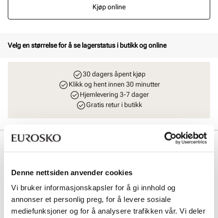
Kjøp online
Velg en størrelse for å se lagerstatus i butikk og online
30 dagers åpent kjøp
Klikk og hent innen 30 minutter
Hjemlevering 3-7 dager
Gratis retur i butikk
Beskrivelse
Atmosphere er en sporty fritidssko som kombinerer en teknisk
Denne nettsiden anvender cookies
tekstil-overdel med forsterkende heat seal-partier. Modellen har A-
Top snøring, som er en svært praktisk og effektiv snørefunksjon.
Vi bruker informasjonskapsler for å gi innhold og
Yttersålen består av myk, responsiv og støtdempende EVA Phylon-
annonser et personlig preg, for å levere sosiale
materiale, og den har gummi under som øker slitestyrken. MaxGrip-
teknologien sikrer et sikkert fotfeste, perfekt for aktive dager. Ideell
mediefunksjoner og for å analysere trafikken vår. Vi deler