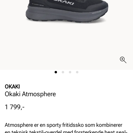
OKAKI
Okaki Atmosphere
Pris
1 799,-
Atmosphere er en sporty fritidssko som kombinerer
en teknisk tekstil-overdel med forsterkende heat seal-