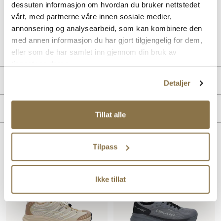
for både fritid og sport, gir den en moderne og funksjonell stil.
dessuten informasjon om hvordan du bruker nettstedet
Modellen er 100% vanntett med Sympatex-membran.
vårt, med partnerne våre innen sosiale medier,
annonsering og analysearbeid, som kan kombinere den
Art. nr
05163008
med annen informasjon du har gjort tilgjengelig for dem,
Lev. art. nr
26V2350
eller som de har samlet inn gjennom din bruk av
tjenestene deres.
Produktdetaljer
Detaljer
Overdel:
Textil
Merke
For:
Textil
Tillat alle
Såle:
Gummi
Membran:
Sympatex
Lignende produkter
Tilpass
Ikke tillat