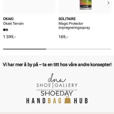
OKAKI
SOLITAIRE
Okaki Terrain
Magic Protector
impregneringsspray
Pris
Pris
1 599,-
169,-
Vi har mer å by på – ta en titt hos våre andre konsepter!