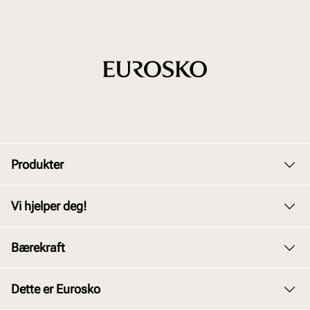
Produkter
Dame
Vi hjelper deg!
Herre
Kundeservice
Bærekraft
Barn
Bytte og retur
Junior
Vårt arbeid
Dette er Eurosko
Kjøpsbetingelser
Tilbehør
Våre policyer