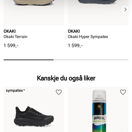
OKAKI
OKAKI
Okaki Terrain
Okaki Hyper Sympatex
Pris
Pris
1 599,-
1 599,-
Kanskje du også liker