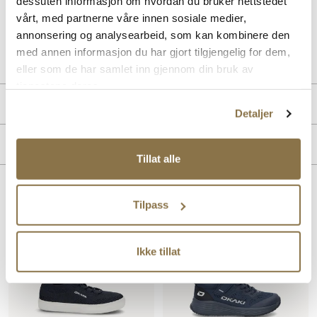
dessuten informasjon om hvordan du bruker nettstedet
i gummi.
vårt, med partnerne våre innen sosiale medier,
annonsering og analysearbeid, som kan kombinere den
Art. nr
65653009
med annen informasjon du har gjort tilgjengelig for dem,
Lev. art. nr
24H3330
eller som de har samlet inn gjennom din bruk av
tjenestene deres.
Produktdetaljer
Detaljer
Overdel:
Skinn
Merke
For:
Textil
Tillat alle
Såle:
Gummi
Lignende produkter
Tilpass
SALG
Ikke tillat