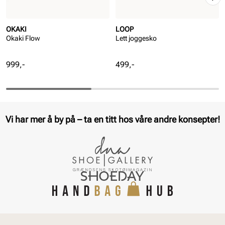
OKAKI
LOOP
Okaki Flow
Lett joggesko
Pris
Pris
999,-
499,-
Vi har mer å by på – ta en titt hos våre andre konsepter!