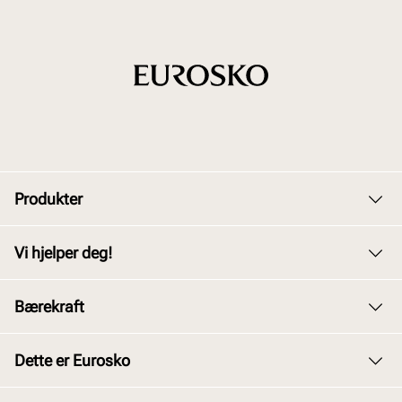
Produkter
Dame
Vi hjelper deg!
Herre
Kundeservice
Bærekraft
Barn
Bytte og retur
Junior
Vårt arbeid
Dette er Eurosko
Kjøpsbetingelser
Tilbehør
Våre policyer
Personvernerklæring