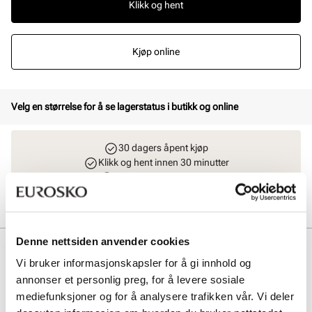
Klikk og hent
Kjøp online
Velg en størrelse for å se lagerstatus i butikk og online
30 dagers åpent kjøp
Klikk og hent innen 30 minutter
Hjemlevering 3-7 dager
Gratis retur i butikk
Denne nettsiden anvender cookies
Beskrivelse
Vi bruker informasjonskapsler for å gi innhold og
Owen er en cupsolesneaker i skinn inspirert av baskettrenden.
annonser et personlig preg, for å levere sosiale
Skoen har strikklisser og en tykk og solid borrelås, som gir god
mediefunksjoner og for å analysere trafikken vår. Vi deler
passform, og gode justeringsmuligheter. Stabil og slitesterk yttersåle