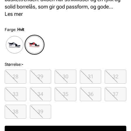
solid borrelås, som gir god passform, og gode
justeringsmuligheter. Stabil og slitesterk yttersåle i
Les mer
gummi.
Farge
:
Hvit
Størrelse
:
-
28
29
30
31
32
33
34
35
36
37
38
39