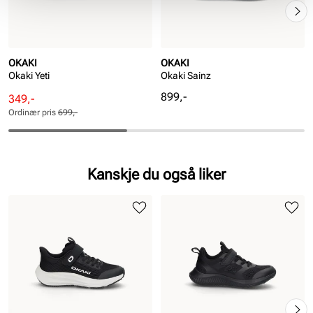
OKAKI
OKAKI
Okaki Yeti
Okaki Sainz
Pris
899,-
Rabattert
Ordinær
349,-
pris
pris
Ordinær pris
699,-
Pris
Pris
Kanskje du også liker