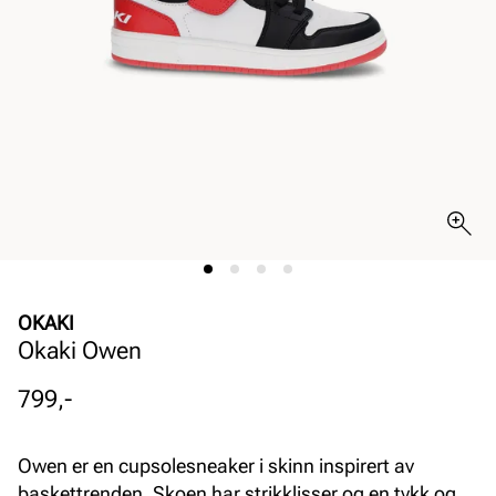
OKAKI
Okaki Owen
Pris
799,-
Owen er en cupsolesneaker i skinn inspirert av
baskettrenden. Skoen har strikklisser og en tykk og