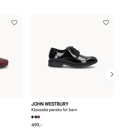
JOHN WESTBURY
PE
Klassiske pensko for barn
Pen
Pris
Pri
499,-
399