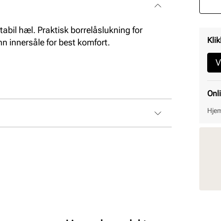
tabil hæl. Praktisk borrelåslukning for
Klik
nn innersåle for best komfort.
V
Onl
Hjem