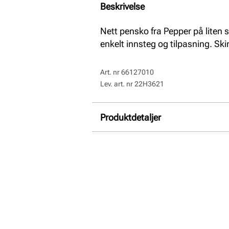
Beskrivelse
Nett pensko fra Pepper på liten s
enkelt innsteg og tilpasning. Ski
Art. nr
66127010
Lev. art. nr
22H3621
Produktdetaljer
Overdel:
Syntetisk
For:
Textil
Innersåle:
Skinn
Såle:
Syntet/Gummi