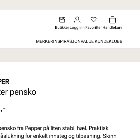
Butikker
Logg inn
Favoritter
Handlekurv
MERKER
INSPIRASJON
VALUE KUNDEKLUBB
PER
tter pensko
,-
pensko fra Pepper på liten stabil hæl. Praktisk
låslukning for enkelt innsteg og tilpasning. Skinn