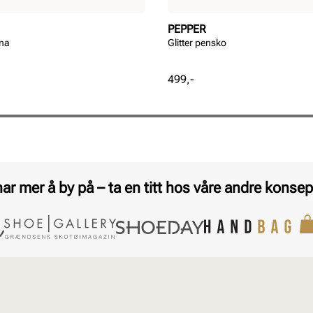
PEPPER
ina
Glitter pensko
Pris
499,-
har mer å by på – ta en titt hos våre andre konsep