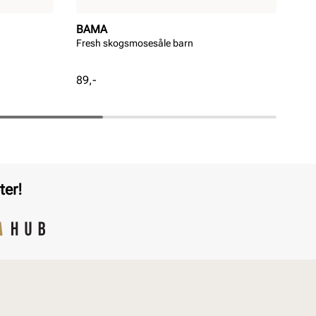
BAMA
FO
Fresh skogsmosesåle barn
Kla
Pris
Pri
89,-
499
ter!