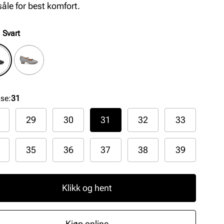
såle for best komfort.
:
Svart
lse
:
31
29
30
31
32
33
35
36
37
38
39
Klikk og hent
Kjøp online