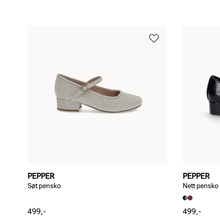
PEPPER
PEPPER
Søt pensko
Nett pensko
Pris
Pris
499,-
499,-