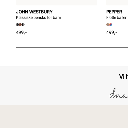
JOHN WESTBURY
PEPPER
Klassiske pensko for barn
Flotte baller
Pris
Pris
499,-
499,-
Vi 