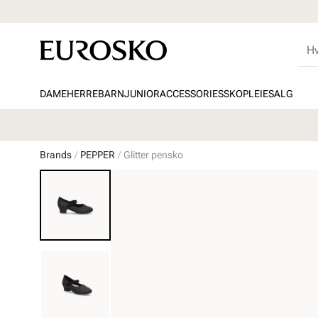
DAME
HERRE
BARN
JUNIOR
ACCESSORIES
SKOPLEIE
SALG
Brands
PEPPER
Glitter pensko